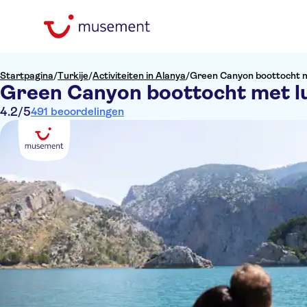
Startpagina
/
Turkije
/
Activiteiten in Alanya
/
Green Canyon boottocht m
Green Canyon boottocht met l
4.2
/5
491 beoordelingen