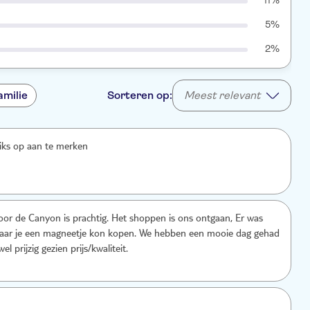
11%
5%
2%
amilie
Sorteren op:
Meest relevant
niks op aan te merken
or de Canyon is prachtig. Het shoppen is ons ontgaan, Er was
aar je een magneetje kon kopen. We hebben een mooie dag gehad
l prijzig gezien prijs/kwaliteit.