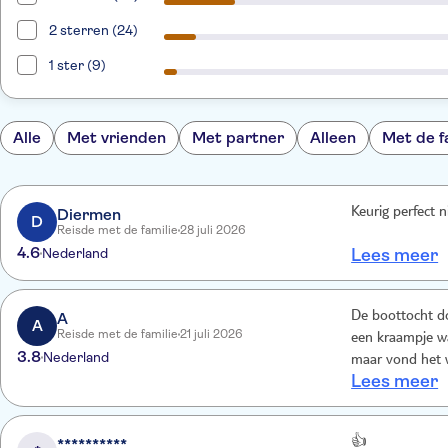
2 sterren (24)
1 ster (9)
Alle
Met vrienden
Met partner
Alleen
Met de f
Diermen
Keurig perfect 
D
Reisde met de familie
28 juli 2026
4.6
Nederland
Lees meer
A
De boottocht do
A
Reisde met de familie
21 juli 2026
een kraampje w
3.8
Nederland
maar vond het we
Lees meer
**********
👍