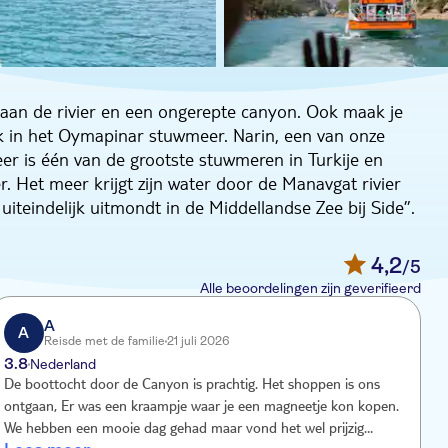
h aan de rivier en een ongerepte canyon. Ook maak je
ik in het Oymapinar stuwmeer. Narin, een van onze
er is één van de grootste stuwmeren in Turkije en
. Het meer krijgt zijn water door de Manavgat rivier
iteindelijk uitmondt in de Middellandse Zee bij Side”.
rum. Als mode je ding is, dan heb je geluk: je snuffelt
t behulpzame winkelmedewerkers. Vervolgens ga je
4,2
/5
 een versbereide maaltijd met lokale producten.
Alle beoordelingen zijn geverifieerd
r de canyon. Terwijl je over de kronkelende turquoise
otsformaties om je heen. Het is een prachtig stukje Turks
A
A
Reisde met de familie
21 juli 2026
 als de boot het Oymapinar meer bereikt, heb je de
3.8
4
Nederland
De boottocht door de Canyon is prachtig. Het shoppen is ons

ontgaan, Er was een kraampje waar je een magneetje kon kopen.
We hebben een mooie dag gehad maar vond het wel prijzig