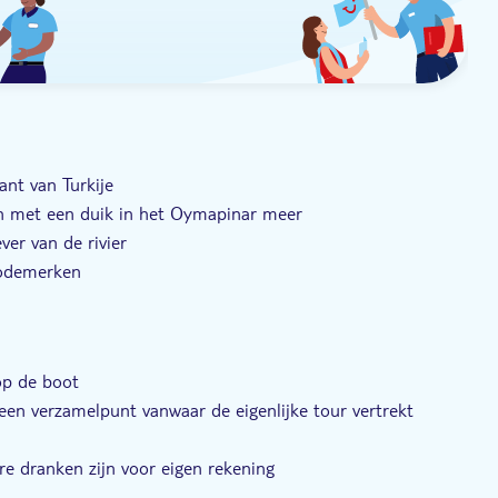
ant van Turkije
n met een duik in het Oymapinar meer
ver van de rivier
 modemerken
 Turkije en zijn natuur
op de boot
 een verzamelpunt vanwaar de eigenlijke tour vertrekt
ere dranken zijn voor eigen rekening