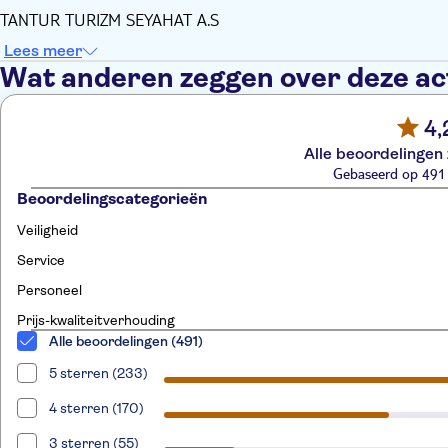
TANTUR TURIZM SEYAHAT A.S
Lees meer
Wat anderen zeggen over deze act
4,
Alle beoordelingen 
Gebaseerd op 491
Beoordelingscategorieën
Veiligheid
Service
Personeel
Prijs-kwaliteitverhouding
Alle beoordelingen (491)
5 sterren (233)
4 sterren (170)
3 sterren (55)