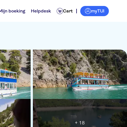
myTUI
Mijn boeking
Helpdesk
Cart
+ 18