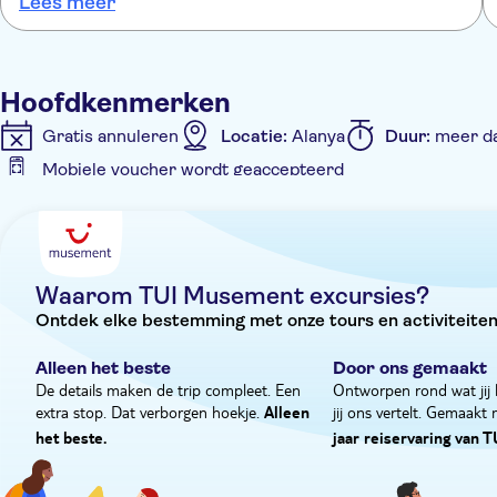
Lees meer
Hoofdkenmerken
Gratis annuleren
Locatie:
Alanya
Duur:
meer da
Mobiele voucher wordt geaccepteerd
Extra kenmerken
Entree inbegrepen
Tour met gids
Instant confi
Hotel pick-up
Waarom TUI Musement excursies?
Ontdek elke bestemming met onze tours en activiteiten
Alleen het beste
Door ons gemaakt
De details maken de trip compleet. Een
Ontworpen rond wat jij 
extra stop. Dat verborgen hoekje.
jij ons vertelt. Gemaakt
Alleen
het beste.
jaar reiservaring van T