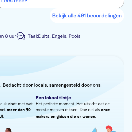
Lees meer
L
gezien prijs/kwaliteit.
Bekijk alle 491 beoordelingen
n 8 uur
Taal:
Duits, Engels, Pools
rmation
Met maaltijd
E-Voucher
. Bedacht door locals, samengesteld door ons.
Een lokaal tintje
leuk vindt met wat
Het perfecte moment. Het uitzicht dat de
 met
meeste mensen missen. Doe net als
meer dan 50
onze
UI.
makers en gidsen die er wonen.