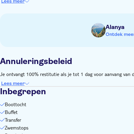
Lees meer
Niet geschikt voor personen met beperkte mobiliteit
Neem geschikte schoenen mee
Neem je zwemspullen en zonnebrandmiddel mee
Alanya
Geld voor extra's of fooien
Ontdek meer 
Annuleringsbeleid
Je ontvangt 100% restitutie als je tot 1 dag voor aanvang van de
Lees meer
Inbegrepen
Boottocht
Buffet
Transfer
Zwemstops