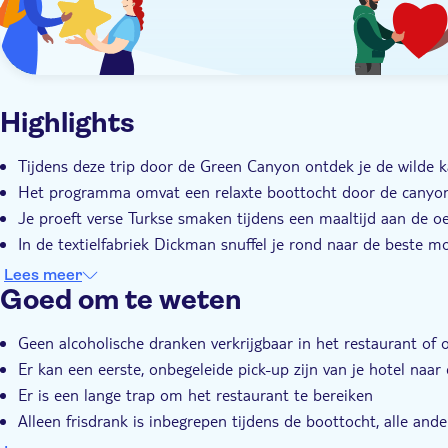
Highlights
Tijdens deze trip door de Green Canyon ontdek je de wilde k
Het programma omvat een relaxte boottocht door de canyo
Je proeft verse Turkse smaken tijdens een maaltijd aan de oe
In de textielfabriek Dickman snuffel je rond naar de beste
Je deskundige lokale gids heeft een ongeëvenaarde kennis van
Lees meer
Goed om te weten
Geen alcoholische dranken verkrijgbaar in het restaurant of 
Er kan een eerste, onbegeleide pick-up zijn van je hotel naar
Er is een lange trap om het restaurant te bereiken
Alleen frisdrank is inbegrepen tijdens de boottocht, alle and
Niet geschikt voor rolstoelgebruikers