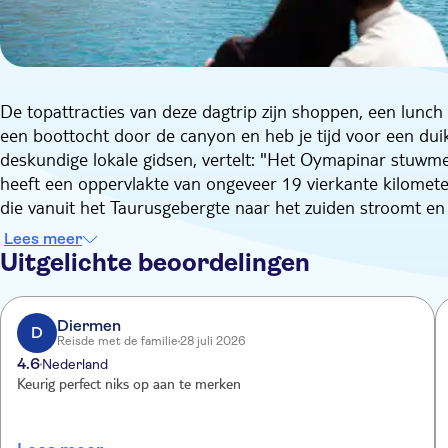
De topattracties van deze dagtrip zijn shoppen, een lunc
een boottocht door de canyon en heb je tijd voor een du
deskundige lokale gidsen, vertelt: "Het Oymapinar stuwme
heeft een oppervlakte van ongeveer 19 vierkante kilometer
die vanuit het Taurusgebergte naar het zuiden stroomt en u
Je start je excursie met shoppen in het Dickman Textielcent
Lees meer
hier rond naar kleding en accessoires van topmerken me
Uitgelichte beoordelingen
naar een restaurant aan de rivier waar je aanschuift voor
Vervolgens ga je aan boord voor een relaxte boottocht doo
rivier vaart kijk je je ogen uit op de spectaculaire ruige r
Diermen
D
Reisde met de familie
28 juli 2026
natuurschoon en de kleur van het water is betoverend. En
4.6
Nederland
kans om in deze natuurlijke omgeving te zwemmen.
Keurig perfect niks op aan te merken