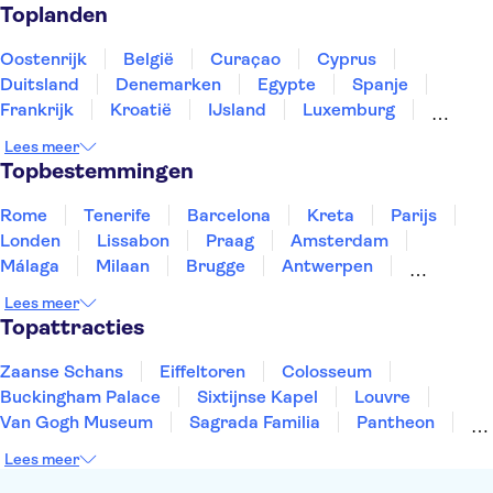
Concentratiekamp Theresienstadt
Toplanden
Paleis Lobkowicz
Kasteel Karlstein
Zoo van Praag
Nationaal Museum Praag
Oostenrijk
België
Curaçao
Cyprus
Aquapalace Prague
Pilsner Urquell Brouwerij
Duitsland
Denemarken
Egypte
Spanje
Museum van het Communisme
Frankrijk
Kroatië
IJsland
Luxemburg
Marokko
Nederland
Noorwegen
Portugal
Lees meer
Slovenië
Thailand
Tunesië
Turkije
Topbestemmingen
Rome
Tenerife
Barcelona
Kreta
Parijs
Londen
Lissabon
Praag
Amsterdam
Málaga
Milaan
Brugge
Antwerpen
Rotterdam
Gent
Den Haag
Utrecht
Lees meer
Eindhoven
Haarlem
Leiden
Topattracties
Zaanse Schans
Eiffeltoren
Colosseum
Buckingham Palace
Sixtijnse Kapel
Louvre
Van Gogh Museum
Sagrada Familia
Pantheon
Tower of London
Rijksmuseum
Moulin Rouge
Lees meer
Keukenhof
ARTIS
Edinburgh Castle