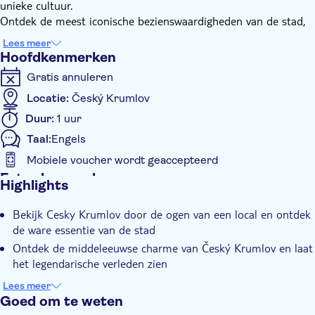
unieke cultuur.
Ontdek de meest iconische bezienswaardigheden van de stad,
van het Staatskasteel en Kasteel tot Latrán.
Lees meer
Om je verblijf nog onvergetelijker en aangenamer te maken,
Hoofdkenmerken
ontvang je insidertips over de beste cafés, restaurants en
Gratis annuleren
levendige bars in Český Krumlov. Aan het einde van deze
ervaring ben je meer dan zomaar een bezoeker; je voelt je als
Locatie:
Český Krumlov
een local, al is het maar voor een dagje.
Duur:
1 uur
Taal:
Engels
Mobiele voucher wordt geaccepteerd
Extra kenmerken
Highlights
Instant confirmation
Bekijk Cesky Krumlov door de ogen van een local en ontdek
Official reseller
de ware essentie van de stad
Tour met gids
Ontdek de middeleeuwse charme van Český Krumlov en laat
Lokaal tintje
het legendarische verleden zien
Ontvang de beste lokale tips over de beste bars, cafés en
Kleinere Groep
Lees meer
restaurants om te bezoeken
Goed om te weten
E-Voucher