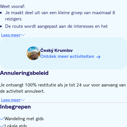
Haal het maximale uit uw tijd en ontdek meer van Cesky
Diervriendelijk
Weet vooraf:
Krumlov in minder tijd
Je maakt deel uit van een kleine groep van maximaal 8
reizigers
De route wordt aangepast aan de interesses en het
wandeltempo van de reizigers
Lees meer
Stops kunnen variëren afhankelijk van de
weersomstandigheden
Český Krumlov
Toegangskaarten voor openbaar vervoer, musea en
Ontdek meer activiteiten
monumenten zijn niet inbegrepen
Annuleringsbeleid
Je ontvangt 100% restitutie als je tot 24 uur voor aanvang van
de activiteit annuleert.
Lees meer
Inbegrepen
Wandeling met gids
Lokale gids