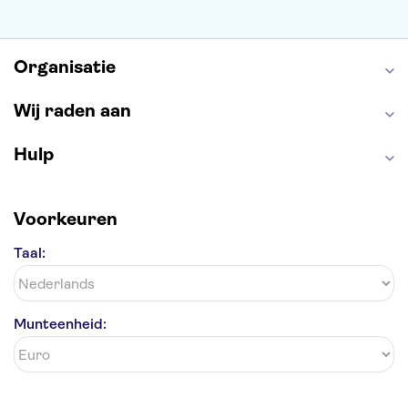
Alcatraz
Park Güell
Alhambra
Efteling
Antelope Canyon
Organisatie
Wij raden aan
Hulp
Voorkeuren
Taal:
Munteenheid: