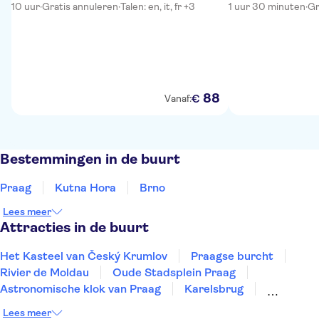
10 uur
·
Gratis annuleren
·
Talen: en, it, fr +3
1 uur 30 minuten
·
Gr
88
€
Vanaf:
Bestemmingen in de buurt
Praag
Kutna Hora
Brno
Lees meer
Attracties in de buurt
Het Kasteel van Český Krumlov
Praagse burcht
Rivier de Moldau
Oude Stadsplein Praag
Astronomische klok van Praag
Karelsbrug
Joods Museum Praag
Lees meer