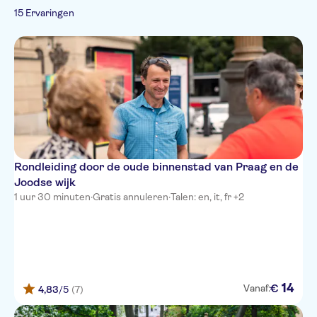
Frans
Privétocht
Sightseeingpassen
15 Ervaringen
Wandel- en
Italiaans
Wandeltochten
Kleinere Groep
fietstochten
Pools
Lokaal tintje
Russisch
Skip the line
Chinees
Rondleiding door de oude binnenstad van Praag en de
Joodse wijk
1 uur 30 minuten
·
Gratis annuleren
·
Talen: en, it, fr +2
14
€
Vanaf:
4,83
/5
(7)