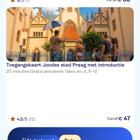
5
/5
(1)
Toegangskaart Joodse stad Praag met introductie
20 minuten
·
Gratis annuleren
·
Talen: en, it, fr +2
47
€
Vanaf:
4,5
/5
(12)