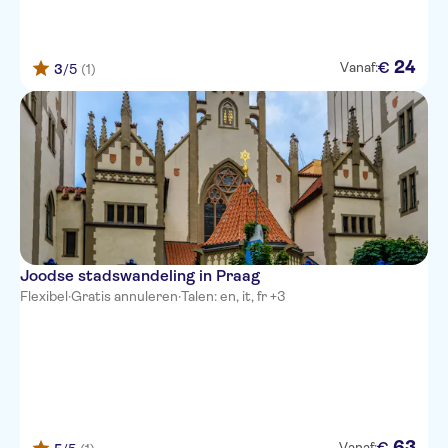
24
€
Vanaf:
3
/5
(1)
Joodse stadswandeling in Praag
Flexibel
·
Gratis annuleren
·
Talen: en, it, fr +3
63
€
Vanaf: