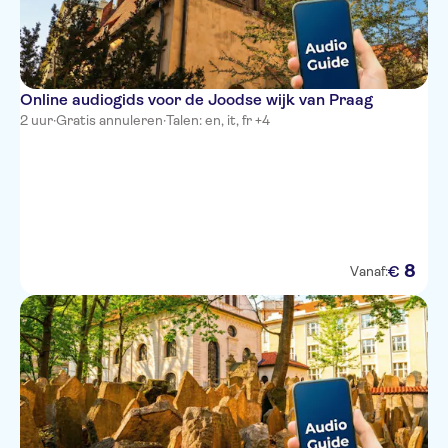
Online audiogids voor de Joodse wijk van Praag
2 uur
·
Gratis annuleren
·
Talen: en, it, fr +4
8
€
Vanaf: