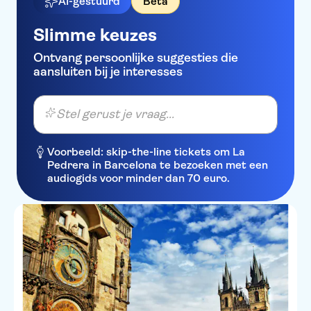
AI-gestuurd
Beta
Slimme keuzes
Ontvang persoonlijke suggesties die
aansluiten bij je interesses
Stel gerust je vraag...
Voorbeeld: skip-the-line tickets om La
Pedrera in Barcelona te bezoeken met een
audiogids voor minder dan 70 euro.