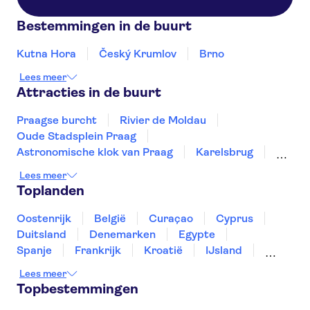
Bestemmingen in de buurt
Kutna Hora
Český Krumlov
Brno
Lees meer
Attracties in de buurt
Praagse burcht
Rivier de Moldau
Oude Stadsplein Praag
Astronomische klok van Praag
Karelsbrug
Joods Museum Praag
Lees meer
Concentratiekamp Theresienstadt
Toplanden
Paleis Lobkowicz
Kasteel Karlstein
Zoo van Praag
Nationaal Museum Praag
Oostenrijk
België
Curaçao
Cyprus
Aquapalace Prague
Pilsner Urquell Brouwerij
Duitsland
Denemarken
Egypte
Museum van het Communisme
Wallenstein Paleis
Spanje
Frankrijk
Kroatië
IJsland
Luxemburg
Marokko
Nederland
Lees meer
Noorwegen
Portugal
Slovenië
Topbestemmingen
Thailand
Tunesië
Turkije