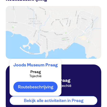
Online audiogids voor de Joodse wijk van Praag
Toegangskaarten voor de Joodse wijk van Praag met online audiogids
Oude en Joodse stad Praag: rondleiding met toegangskaarten, koffie en cake
Joods Museum Praag
Praag
Tsjechië
Praag
Tsjechië
Routebeschrijving
Bekijk alle activiteiten in Praag