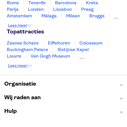
Rome
Tenerife
Barcelona
Kreta
Parijs
Londen
Lissabon
Praag
Amsterdam
Málaga
Milaan
Brugge
Antwerpen
Rotterdam
Gent
Lees meer
Den Haag
Utrecht
Eindhoven
Topattracties
Haarlem
Leiden
Zaanse Schans
Eiffeltoren
Colosseum
Buckingham Palace
Sixtijnse Kapel
Louvre
Van Gogh Museum
Sagrada Familia
Pantheon
Lees meer
Tower of London
Rijksmuseum
Moulin Rouge
Keukenhof
ARTIS
Edinburgh Castle
Alcatraz
Park Güell
Organisatie
Alhambra
Efteling
Antelope Canyon
Wij raden aan
Hulp