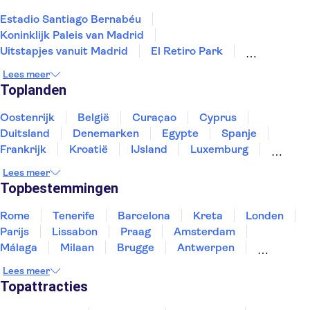
Estadio Santiago Bernabéu
Koninklijk Paleis van Madrid
Uitstapjes vanuit Madrid
El Retiro Park
El Escorial
Reina Sofía Museum
Paseo del Arte
Lees meer
Atletico de Madrid Stadion
Museo del Prado
Toplanden
Madrid Flamenco Experience
Puerto de Mogán
Sagrada Familia
Puerto Colon Jachthaven
Oostenrijk
België
Curaçao
Cyprus
Ciudad de las Artes y las Ciencias
El Teide
Duitsland
Denemarken
Egypte
Spanje
Frankrijk
Kroatië
IJsland
Luxemburg
Marokko
Nederland
Noorwegen
Portugal
Lees meer
Slovenië
Thailand
Tunesië
Turkije
Topbestemmingen
Rome
Tenerife
Barcelona
Kreta
Londen
Parijs
Lissabon
Praag
Amsterdam
Málaga
Milaan
Brugge
Antwerpen
Rotterdam
Gent
Den Haag
Utrecht
Lees meer
Eindhoven
Haarlem
Leiden
Topattracties