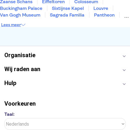
Zaanse Schans
Eiffeltoren
Colosseum
Buckingham Palace
Sixtijnse Kapel
Louvre
Van Gogh Museum
Sagrada Familia
Pantheon
Tower of London
Rijksmuseum
Moulin Rouge
Lees meer
Keukenhof
ARTIS
Edinburgh Castle
Alcatraz
Park Güell
Alhambra
Efteling
Antelope Canyon
Organisatie
Wij raden aan
Hulp
Voorkeuren
Taal: