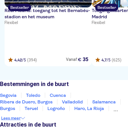
Bestseller
Bestseller
Real Madrid: toegang tot het Bernabéu-
Toegangskaarten
stadion en het museum
Madrid
Flexibel
Flexibel
35
€
Vanaf:
4,42
/5
(394)
4,7
/5
(625)
Bestemmingen in de buurt
Segovia
Toledo
Cuenca
Ribera de Duero, Burgos
Valladolid
Salamanca
Burgos
Teruel
Logroño
Haro, La Rioja
Laguardia
Álava
Zaragoza
Mérida
Lees meer
Vitoria-Gasteiz
Attracties in de buurt