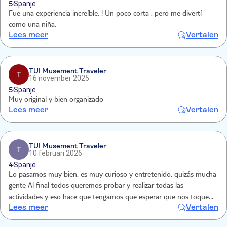
5
Spanje
Fue una experiencia increíble. ! Un poco corta , pero me divertí
como una niña.
Lees meer
Vertalen
TUI Musement Traveler
T
16 november 2025
5
Spanje
Muy original y bien organizado
Lees meer
Vertalen
TUI Musement Traveler
T
10 februari 2026
4
Spanje
Lo pasamos muy bien, es muy curioso y entretenido, quizás mucha
gente Al final todos queremos probar y realizar todas las
actividades y eso hace que tengamos que esperar que nos toque el
Lees meer
Vertalen
turno. En general, muy bien