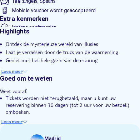
Taal:
Engels, Spaans
Mobiele voucher wordt geaccepteerd
Extra kenmerken
Instant confirmation
Highlights
Entree inbegrepen
Ontdek de mysterieuze wereld van illusies
E-Voucher
Laat je verrassen door de trucs van de waarneming
Geniet met het hele gezin van de ervaring
Lees meer
Goed om te weten
Weet vooraf:
Tickets worden niet terugbetaald, maar u kunt uw
reservering binnen 30 dagen (tot 2 uur voor uw bezoek)
omboeken.
Voor openingstijden kunt u rechtstreeks terecht op de
Lees meer
officiële website van het museum
Dit is een bezoek van 1 uur en geen rondleiding
Madrid