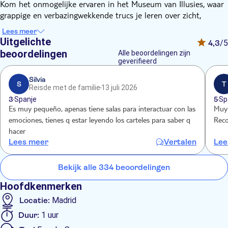
Kom het onmogelijke ervaren in het Museum van Illusies, waar
grappige en verbazingwekkende trucs je leren over zicht,
waarneming en het menselijk brein. Alle illusies zullen je
Lees meer
verrassen en je laten zien dat we dingen soms anders zien dan
Uitgelichte
4,3
/5
ze werkelijk zijn.
beoordelingen
Alle beoordelingen zijn
Mis de kans niet om deze ervaring met familie en vrienden te
geverifieerd
beleven op een unieke plek met ongelooflijke ervaringen waar
Silvia
plezier gegarandeerd is. Zorg ervoor dat je telefoon opgeladen
S
T
Reisde met de familie
13 juli 2026
is om onbeperkt foto's te maken van de talloze illusies die je
3
Spanje
5
Sp
versteld zullen doen staan!
Es muy pequeño, apenas tiene salas para interactuar con las
Muy 
Mis dit spannende avontuur niet, waarin je al je zintuigen op de
emociones, tienes q estar leyendo los carteles para saber q
Reco
proef stelt en ontdekt dat niets is wat het lijkt.
hacer
Lees meer
Vertalen
Lee
Bekijk alle 334 beoordelingen
Hoofdkenmerken
Locatie:
Madrid
Duur:
1 uur