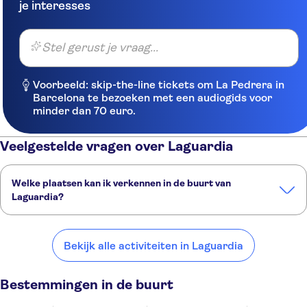
je interesses
Stel gerust je vraag...
Voorbeeld: skip-the-line tickets om La Pedrera in
Barcelona te bezoeken met een audiogids voor
minder dan 70 euro.
Veelgestelde vragen over Laguardia
Welke plaatsen kan ik verkennen in de buurt van
Laguardia?
Dit zijn een paar van onze favoriete plekken om te bezoeken in de
buurt van Laguardia:
Bekijk alle activiteiten in Laguardia
Logroño
Haro, La Rioja
Vitoria-Gasteiz
Álava
Pamplona
Bestemmingen in de buurt