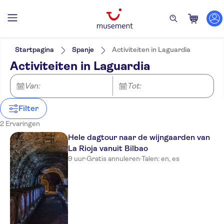
Filters
Prijs (per volwassene)
Hoteltransfer
Ticketopties
Startpagina
Spanje
Activiteiten in Laguardia
Tour met gids
Categorieën
Min.
€
Max.
€
Activiteiten in Laguardia
E-Voucher
Excursies & Dagtrips
NO-PICKUP
Taal
Instant confirmation
Spaans
Eten & Drinken
Van:
Tot:
Lokaal tintje
Engels
Proeverijen
Regenachtige dag
Free cancellation
Filter
2 Ervaringen
Hele dagtour naar de wijngaarden van
La Rioja vanuit Bilbao
9 uur
·
Gratis annuleren
·
Talen: en, es