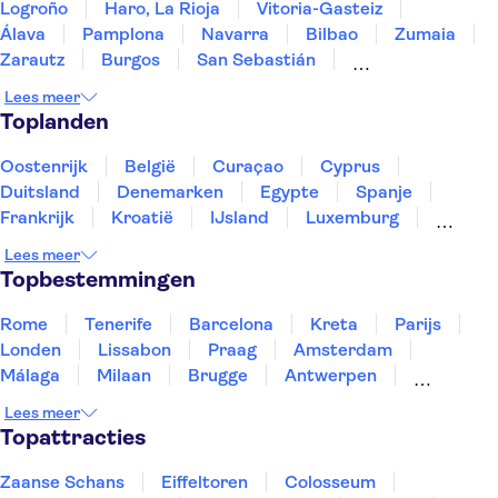
Logroño
Haro, La Rioja
Vitoria-Gasteiz
Álava
Pamplona
Navarra
Bilbao
Zumaia
Zarautz
Burgos
San Sebastián
Ribera de Duero, Burgos
Santander
Lees meer
Santillana del Mar
Comillas
Toplanden
Oostenrijk
België
Curaçao
Cyprus
Duitsland
Denemarken
Egypte
Spanje
Frankrijk
Kroatië
IJsland
Luxemburg
Marokko
Nederland
Noorwegen
Portugal
Lees meer
Slovenië
Thailand
Tunesië
Turkije
Topbestemmingen
Rome
Tenerife
Barcelona
Kreta
Parijs
Londen
Lissabon
Praag
Amsterdam
Málaga
Milaan
Brugge
Antwerpen
Rotterdam
Gent
Den Haag
Utrecht
Lees meer
Eindhoven
Haarlem
Leiden
Topattracties
Zaanse Schans
Eiffeltoren
Colosseum