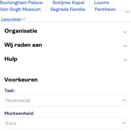
Buckingham Palace
Sixtijnse Kapel
Louvre
Van Gogh Museum
Sagrada Familia
Pantheon
Tower of London
Rijksmuseum
Moulin Rouge
Lees meer
Keukenhof
ARTIS
Edinburgh Castle
Alcatraz
Park Güell
Alhambra
Efteling
Organisatie
Antelope Canyon
Wij raden aan
Hulp
Voorkeuren
Taal:
Munteenheid: