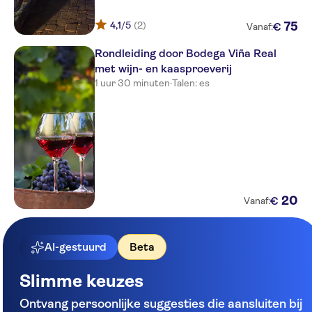
4,1
/5
(2)
75
€
Vanaf:
Rondleiding door Bodega Viña Real
met wijn- en kaasproeverij
1 uur 30 minuten
·
Talen: es
20
€
Vanaf:
AI-gestuurd
Beta
Slimme keuzes
Ontvang persoonlijke suggesties die aansluiten bij