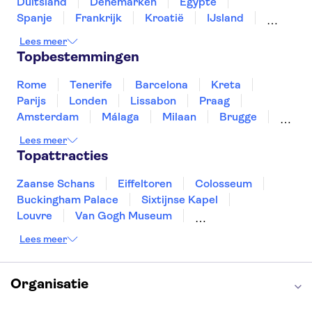
Duitsland
Denemarken
Egypte
Torres de Serranos
Spanje
Frankrijk
Kroatië
IJsland
Hortensia Herrero Kunstcentrum
Luxemburg
Marokko
Nederland
Lees meer
Noorwegen
Portugal
Slovenië
Topbestemmingen
Thailand
Tunesië
Turkije
Rome
Tenerife
Barcelona
Kreta
Parijs
Londen
Lissabon
Praag
Amsterdam
Málaga
Milaan
Brugge
Antwerpen
Rotterdam
Gent
Lees meer
Den Haag
Utrecht
Eindhoven
Topattracties
Haarlem
Leiden
Zaanse Schans
Eiffeltoren
Colosseum
Buckingham Palace
Sixtijnse Kapel
Louvre
Van Gogh Museum
Sagrada Familia
Pantheon
Lees meer
Tower of London
Rijksmuseum
Moulin Rouge
Keukenhof
ARTIS
Edinburgh Castle
Alcatraz
Park Güell
Organisatie
Alhambra
Efteling
Antelope Canyon