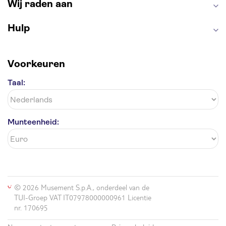
Wij raden aan
Hulp
Voorkeuren
Taal:
Munteenheid:
© 2026 Musement S.p.A., onderdeel van de
TUI-Groep VAT IT07978000000961 Licentie
nr. 170695