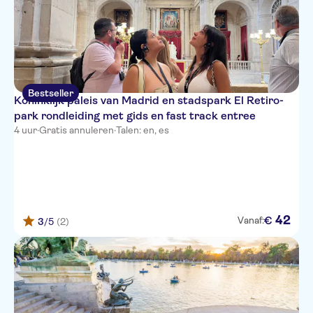
Bestseller
Koninklijk paleis van Madrid en stadspark El Retiro-
park rondleiding met gids en fast track entree
4 uur
·
Gratis annuleren
·
Talen: en, es
42
€
Vanaf:
3
/5
(2)