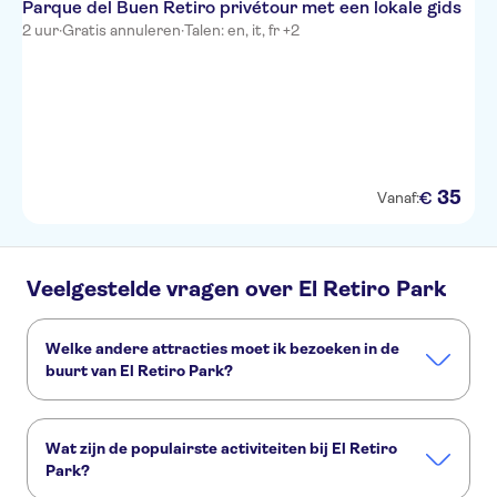
Parque del Buen Retiro privétour met een lokale gids
2 uur
·
Gratis annuleren
·
Talen: en, it, fr +2
35
€
Vanaf:
Veelgestelde vragen over El Retiro Park
Welke andere attracties moet ik bezoeken in de
buurt van El Retiro Park?
Deze andere attracties in El Retiro Park wil je niet missen:
Estadio Santiago Bernabéu
Koninklijk Paleis van Madrid
Wat zijn de populairste activiteiten bij El Retiro
Uitstapjes vanuit Madrid
El Escorial
Reina Sofía Museum
Park?