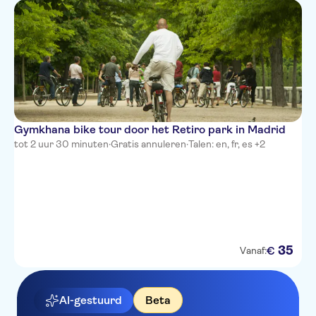
Gymkhana bike tour door het Retiro park in Madrid
tot 2 uur 30 minuten
·
Gratis annuleren
·
Talen: en, fr, es +2
35
€
Vanaf:
AI-gestuurd
Beta