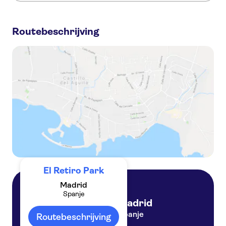
Dit zijn de populairste activiteiten bij El Retiro Park:
Skip-the-line tickets voor het Prado Museum en rondleiding door het El Retiro Park
Routebeschrijving
Koninklijk paleis van Madrid en stadspark El Retiro-park rondleiding met gids en fast track entree
Rondleiding door het Retiro-park met een deskundige gids
Rondleiding in kleine groep door Retiro Park op een e-bike
Elektrische tuktuk-tour door Madrid
El Retiro Park
Madrid
Spanje
Madrid
Spanje
Routebeschrijving