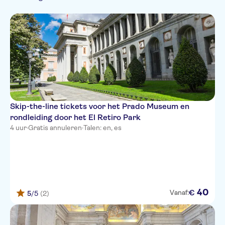
Frans
Kleinere Groep
Monumentenbezoek
Italiaans
Sightseeing & Tradities
Fast track
Musea &
Nederlands
Lokaal tintje
Stad
Kunstgalerijen
Subject expert guide
Must-sees
Skip-the-line tickets voor het Prado Museum en
rondleiding door het El Retiro Park
4 uur
·
Gratis annuleren
·
Talen: en, es
40
€
Vanaf:
5
/5
(2)