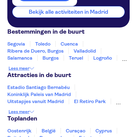
Bekijk alle activiteiten in Madrid
Bestemmingen in de buurt
Segovia
Toledo
Cuenca
Ribera de Duero, Burgos
Valladolid
Salamanca
Burgos
Teruel
Logroño
Haro, La Rioja
Laguardia
Álava
Lees meer
Zaragoza
Mérida
Attracties in de buurt
Estadio Santiago Bernabéu
Koninklijk Paleis van Madrid
Uitstapjes vanuit Madrid
El Retiro Park
El Escorial
Reina Sofía Museum
Lees meer
Puerto de Mogán
Sagrada Familia
Toplanden
Puerto Colon Jachthaven
Ciudad de las Artes y las Ciencias
El Teide
Oostenrijk
België
Curaçao
Cyprus
San Nicolás kerk
Zijdemuseum in Valencia