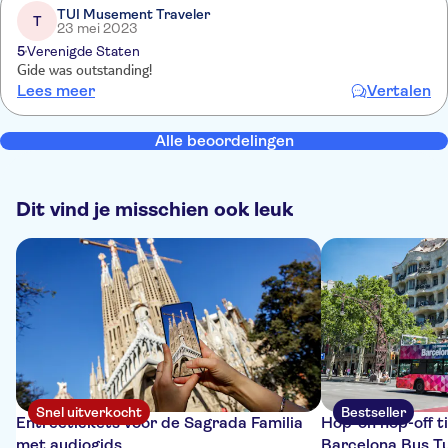
TUI Musement Traveler
T
23 mei 2023
5
Verenigde Staten
Gide was outstanding!
Lees meer
Vertalen
Alle beoordelingen
Dit vind je misschien ook leuk
Snel uitverkocht
Bestseller
Entreetickets voor de Sagrada Familia
Hop-on hop-off t
met audiogids
Barcelona Bus Tu