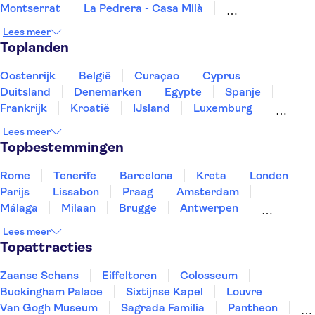
Montserrat
La Pedrera - Casa Milà
Aquarium van Barcelona
Las Ramblas
Lees meer
Puerto de Mogán
Puerto Colon Jachthaven
Toplanden
Ciudad de las Artes y las Ciencias
El Teide
San Nicolás kerk
Oostenrijk
België
Curaçao
Cyprus
Duitsland
Denemarken
Egypte
Spanje
Frankrijk
Kroatië
IJsland
Luxemburg
Marokko
Nederland
Noorwegen
Portugal
Lees meer
Slovenië
Thailand
Tunesië
Turkije
Topbestemmingen
Rome
Tenerife
Barcelona
Kreta
Londen
Parijs
Lissabon
Praag
Amsterdam
Málaga
Milaan
Brugge
Antwerpen
Rotterdam
Gent
Den Haag
Utrecht
Lees meer
Eindhoven
Haarlem
Leiden
Topattracties
Zaanse Schans
Eiffeltoren
Colosseum
Buckingham Palace
Sixtijnse Kapel
Louvre
Van Gogh Museum
Sagrada Familia
Pantheon