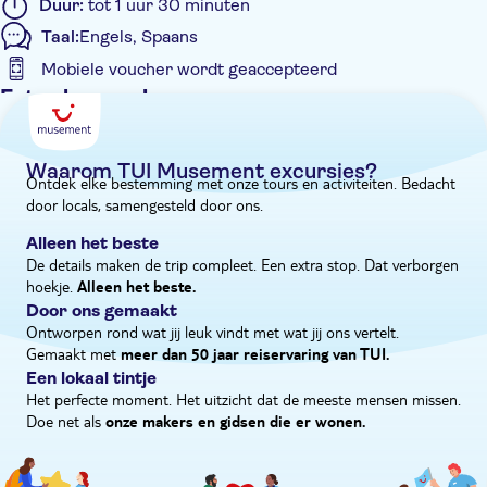
Duur:
tot 1 uur 30 minuten
Ook zie je het huis waar Gaudí tot zijn dood woonde – een
Taal:
Engels, Spaans
roze gebouw dat nu een museum is. Rosa zegt: "Gaudí heeft
Mobiele voucher wordt geaccepteerd
zeven UNESCO Werelderfgoedlocaties in de stad Barcelona
voortgebracht en Park Güell is er daar één van. Je kijkt je ogen
Extra kenmerken
uit in dit sprookjesachtige park."
Instant confirmation
Skip the line
Waarom TUI Musement excursies?
Ontdek elke bestemming met onze tours en activiteiten. Bedacht
Entree inbegrepen
door locals, samengesteld door ons.
Privétocht
Alleen het beste
Kleinere Groep
De details maken de trip compleet. Een extra stop. Dat verborgen
hoekje.
E-Voucher
Alleen het beste.
Door ons gemaakt
Rolstoeltoegankelijk
Ontworpen rond wat jij leuk vindt met wat jij ons vertelt.
Gemaakt met
meer dan 50 jaar reiservaring van TUI.
Een lokaal tintje
Het perfecte moment. Het uitzicht dat de meeste mensen missen.
Doe net als
onze makers en gidsen die er wonen.