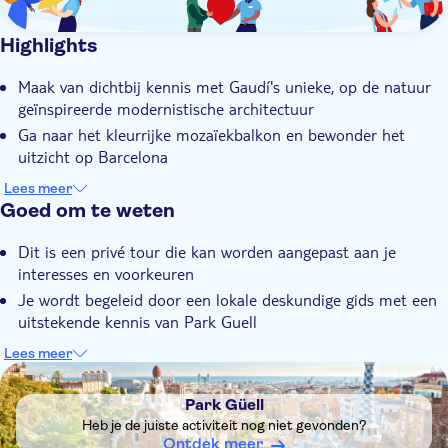
Highlights
Maak van dichtbij kennis met Gaudí's unieke, op de natuur
geïnspireerde modernistische architectuur
Ga naar het kleurrijke mozaïekbalkon en bewonder het
uitzicht op Barcelona
Kom meer te weten over de geschiedenis van deze UNESCO-
Lees meer
locatie dankzij je enthousiaste gids
Goed om te weten
Pas je tour aan op basis van je interesses en voorkeuren
Dit is een privé tour die kan worden aangepast aan je
Ga op stap met een deskundige lokale gids die alles weet
interesses en voorkeuren
over Park Güell
Je wordt begeleid door een lokale deskundige gids met een
uitstekende kennis van Park Guell
Deze tour is toegankelijk voor rolstoelgebruikers
Lees meer
DSA1Park Güell
Headsets worden verstrekt voor groepen van 5 of meer
personen
Park Güell
Vergeet niet je identiteitsbewijs mee te nemen. Je kunt bij
Heb je de juiste activiteit nog niet gevonden?
de entree willekeurig worden gecontroleerd om te kijken of
Ontdek meer