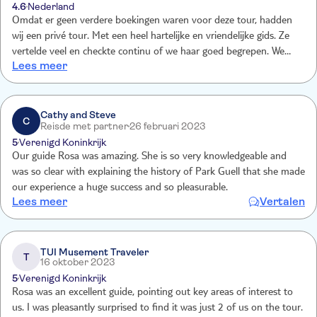
4.6
Nederland
Omdat er geen verdere boekingen waren voor deze tour, hadden
wij een privé tour. Met een heel hartelijke en vriendelijke gids. Ze
vertelde veel en checkte continu of we haar goed begrepen. We
Lees meer
waren erg onder de indruk van het park en hebben veel geluk
gehad met deze gids.
Cathy and Steve
C
Reisde met partner
26 februari 2023
5
Verenigd Koninkrijk
Our guide Rosa was amazing. She is so very knowledgeable and
was so clear with explaining the history of Park Guell that she made
our experience a huge success and so pleasurable.
Lees meer
Vertalen
TUI Musement Traveler
T
16 oktober 2023
5
Verenigd Koninkrijk
Rosa was an excellent guide, pointing out key areas of interest to
us. I was pleasantly surprised to find it was just 2 of us on the tour.