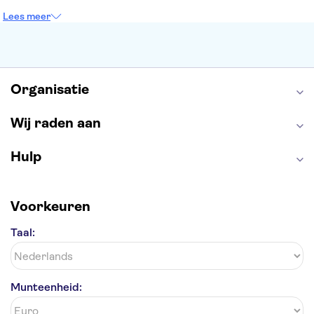
Tower of London
Rijksmuseum
Moulin Rouge
Lees meer
Keukenhof
ARTIS
Edinburgh Castle
Alcatraz
Park Güell
Alhambra
Efteling
Antelope Canyon
Organisatie
Wij raden aan
Hulp
Voorkeuren
Taal:
Munteenheid: