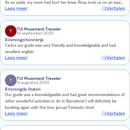
As an aside, my mom had hurt her knee, Rosa took us on an easier
Lees meer
Vertalen
route without missing anything. Perfect tour :-)
TUI Musement Traveler
T
24 september 2023
5
Verenigd Koninkrijk
Carlos our guide was very friendly and knowledgeable and had
excellent english
Lees meer
Vertalen
TUI Musement Traveler
T
14 augustus 2023
5
Verenigde Staten
Our guide was a knowledgeable and had great recommendations of
other wonderful activities to do in Barcelona! I will definitely be
booking again with this tour group! Fantastic time!
Lees meer
Vertalen