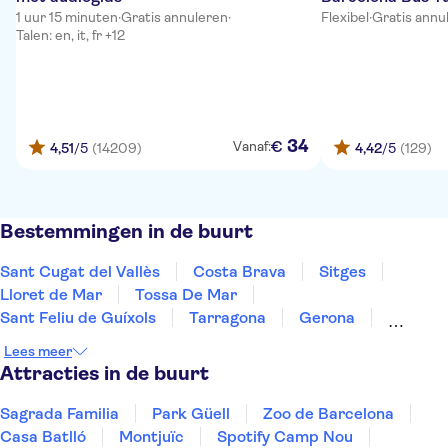
1 uur 15 minuten
·
Gratis annuleren
·
Flexibel
·
Gratis annu
Talen: en, it, fr +12
34
€
Vanaf:
4,51
/5
(14209)
4,42
/5
(129)
Bestemmingen in de buurt
Sant Cugat del Vallès
Costa Brava
Sitges
Lloret de Mar
Tossa De Mar
Sant Feliu de Guíxols
Tarragona
Gerona
Salou
Costa Dorada
Cambrils
Figueres
Lees meer
Deltebre
Peñíscola
Mallorca
Attracties in de buurt
Sagrada Familia
Park Güell
Zoo de Barcelona
Casa Batlló
Montjuïc
Spotify Camp Nou