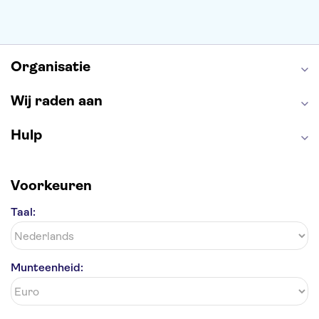
Keukenhof
ARTIS
Edinburgh Castle
Alcatraz
Park Güell
Alhambra
Efteling
Antelope Canyon
Organisatie
Wij raden aan
Hulp
Voorkeuren
Taal:
Munteenheid: