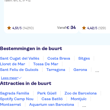
Talen: en, it, fr +12
34
€
Vanaf:
4,51
/5
(14210)
4,42
/5
(129)
Bestemmingen in de buurt
Sant Cugat del Vallès
Costa Brava
Sitges
Lloret de Mar
Tossa De Mar
Sant Feliu de Guíxols
Tarragona
Gerona
Salou
Costa Dorada
Cambrils
Figueres
Lees meer
Deltebre
Peñíscola
Mallorca
Attracties in de buurt
Sagrada Familia
Park Güell
Zoo de Barcelona
Spotify Camp Nou
Casa Batlló
Montjuïc
Montserrat
Aquarium van Barcelona