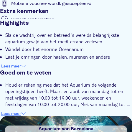
Mobiele voucher wordt geaccepteerd
Extra kenmerken
Instant confirmation
Highlights
E-Voucher
Sla de wachtrij over en betreed 's werelds belangrijkste
Skip the line
aquarium gewijd aan het mediterrane zeeleven
Regenachtige dag
Wandel door het enorme Oceanarium
Laat je omringen door haaien, murenen en andere
onderwatersoorten
Lees meer
Goed om te weten
Houd er rekening mee dat het Aquarium de volgende
openingstijden heeft: Maart en april: van maandag tot en
met vrijdag van 10.00 tot 19.00 uur, weekenden en
feestdagen van 10.00 tot 20.00 uur; Mei: van maandag tot en
met zondag van 10.00 tot 20.00 uur
Lees meer
DSA1Aquarium van Barcelona
Aquarium van Barcelona