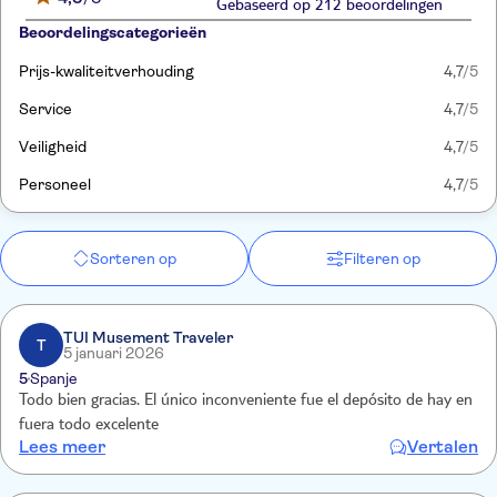
Gebaseerd op 212 beoordelingen
Beoordelingscategorieën
Prijs-kwaliteitverhouding
4,7
/5
Service
4,7
/5
Veiligheid
4,7
/5
Personeel
4,7
/5
Sorteren op
Filteren op
TUI Musement Traveler
T
5 januari 2026
5
Spanje
Todo bien gracias. El único inconveniente fue el depósito de hay en
fuera todo excelente
Lees meer
Vertalen