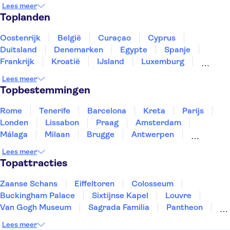
La Pedrera - Casa Milà
Las Ramblas
Lees meer
Puerto de Mogán
Puerto Colon Jachthaven
Toplanden
Ciudad de las Artes y las Ciencias
El Teide
San Nicolás kerk
Oostenrijk
België
Curaçao
Cyprus
Duitsland
Denemarken
Egypte
Spanje
Frankrijk
Kroatië
IJsland
Luxemburg
Marokko
Nederland
Noorwegen
Portugal
Lees meer
Slovenië
Thailand
Tunesië
Turkije
Topbestemmingen
Rome
Tenerife
Barcelona
Kreta
Parijs
Londen
Lissabon
Praag
Amsterdam
Málaga
Milaan
Brugge
Antwerpen
Rotterdam
Gent
Den Haag
Utrecht
Lees meer
Eindhoven
Haarlem
Leiden
Topattracties
Zaanse Schans
Eiffeltoren
Colosseum
Buckingham Palace
Sixtijnse Kapel
Louvre
Van Gogh Museum
Sagrada Familia
Pantheon
Tower of London
Rijksmuseum
Moulin Rouge
Lees meer