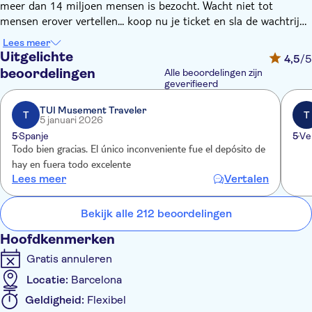
meer dan 14 miljoen mensen is bezocht. Wacht niet tot
mensen erover vertellen... koop nu je ticket en sla de wachtrij
over!
Lees meer
Uitgelichte
4,5
/5
Het is de perfecte plek om meer te leren over de zeebodem en
beoordelingen
Alle beoordelingen zijn
al zijn verschillende soorten. Je leert erover in de 35
geverifieerd
mediterrane en tropische aquaria, die onderdak bieden aan
TUI Musement Traveler
11.000 dieren van zo'n 450 verschillende soorten. Het meest
T
T
5 januari 2026
spectaculaire is het immense Oceanarium, het enige in Europa
5
Spanje
5
Ve
met een diepte van 5 meter en een diameter van 36 meter.
Todo bien gracias. El único inconveniente fue el depósito de
Een transparante tunnel van 80 meter lang loopt door het
hay en fuera todo excelente
Oceanarium en laat je tussen haaien, goudbrasems, murenen,
Lees meer
Vertalen
zonnevissen en vele andere soorten lopen.
Bekijk alle 212 beoordelingen
Met uw ticket kunt u ook de permanente tentoonstellingen
Planeta Aqua en Explora! bezoeken, die het belang van water
Hoofdkenmerken
voor de ontwikkeling van onze planeet laten zien. Kinderen
Gratis annuleren
kunnen er de onderwaterwereld ontdekken met hun vijf
Locatie:
Barcelona
zintuigen. Na uw bezoek kunt u gebruikmaken van de
verschillende diensten die worden aangeboden: het café, de
Geldigheid:
Flexibel
winkel, de souvenirfotowinkel en het auditorium.