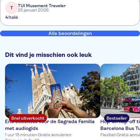
TUI Musement Traveler
T
25 januari 2026
4
Italië
Alle beoordelingen
Dit vind je misschien ook leuk
Snel uitverkocht
Bestseller
Entreetickets voor de Sagrada Familia
Hop-on hop-off t
met audiogids
Barcelona Bus Tu
1 uur 15 minuten
·
Gratis annuleren
·
Flexibel
·
Gratis annu