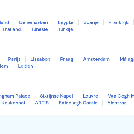
land
Denemarken
Egypte
Spanje
Frankrijk
Thailand
Tunesië
Turkije
Parijs
Lissabon
Praag
Amsterdam
Málag
lem
Leiden
ngham Palace
Sixtijnse Kapel
Louvre
Van Gogh 
Keukenhof
ARTIS
Edinburgh Castle
Alcatraz