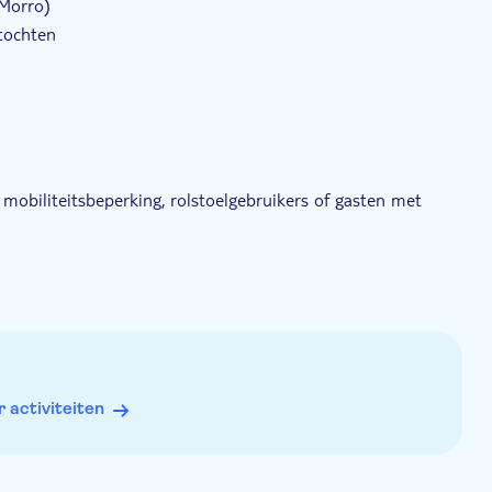
 Morro)
slagen en geniet van adembenemende uitzichten op de
ttochten
our voor een persoonlijke, meeslepende ervaring,
uur van Oud-San Juan.
 mobiliteitsbeperking, rolstoelgebruikers of gasten met
 terrein. Gemakkelijke schoenen worden aanbevolen
loten zijn. Het kan zijn dat uw gids de route op de dag van
e lokale overheid. Raadpleeg de richtlijnen van de lokale
activiteiten
 El Morro alleen nog op eigen gelegenheid te bezoeken is