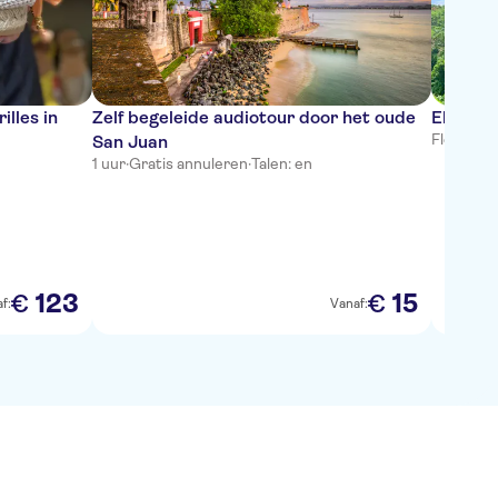
lles in
Zelf begeleide audiotour door het oude
El Yunq
Flexibel
·
T
San Juan
1 uur
·
Gratis annuleren
·
Talen: en
123
15
€
€
f:
Vanaf: