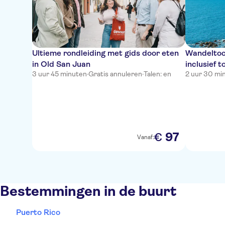
Ultieme rondleiding met gids door eten
Wandeltoc
in Old San Juan
inclusief 
3 uur 45 minuten
·
Gratis annuleren
·
Talen: en
2 uur 30 mi
97
€
Vanaf:
Bestemmingen in de buurt
Puerto Rico