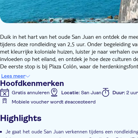
Duik in het hart van het oude San Juan en ontdek de mee
tijdens deze rondleiding van 2,5 uur. Onder begeleiding van
met kleurrijke koloniale huizen, luister je naar verhalen 
invloeden op het eiland, en ontdek je hoe deze culturen d
De eerste stop is bij Plaza Colón, waar de herdenkingsf
Vanaf daar bezoek je het 16e-eeuwse klooster San Francisc
Lees meer
hoe de vroege Spaanse kolonisatie begon en kennis te mak
Hoofdkenmerken
begraven liggen.
Gratis annuleren
Locatie:
San Juan
Duur:
2 uu
Wandel over het charmante Plaza de Armas, het oorspronke
Mobiele voucher wordt geaccepteerd
fonteinen de Spaanse invloed onthullen. Vervolg je weg
Extra kenmerken
waaronder het Bastión de las Palmas, waar je gids je vert
Highlights
werd verdedigd en waarom het eiland de ‘poort naar de 
Instant confirmation
Entree inbegrepen
Tour m
Loop langs La Casa Estrecha en verken de Catedral de San
Je gaat het oude San Juan verkennen tijdens een rondleiding
bij het Castillo San Felipe (El Morro), het 16e-eeuwse fort