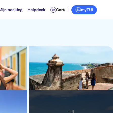
myTUI
Mijn boeking
Helpdesk
Cart
+ 4