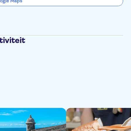
ogle Maps
iviteit