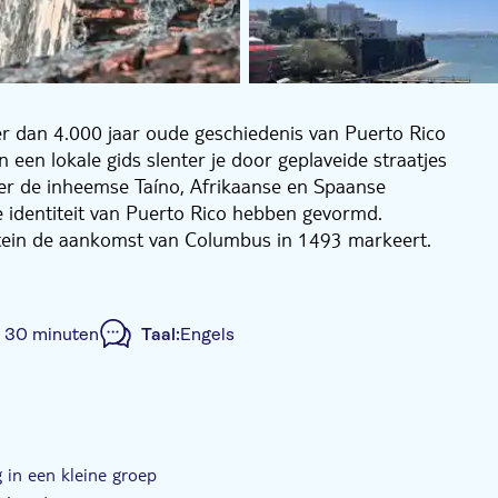
r dan 4.000 jaar oude geschiedenis van Puerto Rico
 een lokale gids slenter je door geplaveide straatjes
over de inheemse Taíno, Afrikaanse en Spaanse
e identiteit van Puerto Rico hebben gevormd.
ontein de aankomst van Columbus in 1493 markeert.
o de Asís, inclusief de verborgen crypte, om te leren
en met enkele van de historische figuren die daar
r 30 minuten
Taal:
Engels
lijke stadsplein, waar de koloniale huizen en
 langs de door UNESCO beschermde stadsmuren,
elt over historische veldslagen waarmee Puerto Rico
Nieuwe Wereld' wordt genoemd.
et gids
Kleinere Groep
E-Voucher
 Juan, de op één na oudste kerk van Amerika. Sluit af
 in een kleine groep
 dat ooit het eiland verdedigde. Verken de