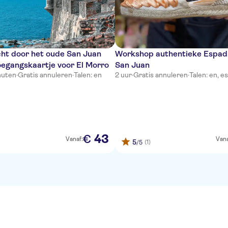
ht door het oude San Juan
Workshop authentieke Espadri
toegangskaartje voor El Morro
San Juan
nuten
·
Gratis annuleren
·
Talen: en
2 uur
·
Gratis annuleren
·
Talen: en, es
43
€
Vanaf:
Vana
5
(1)
/5