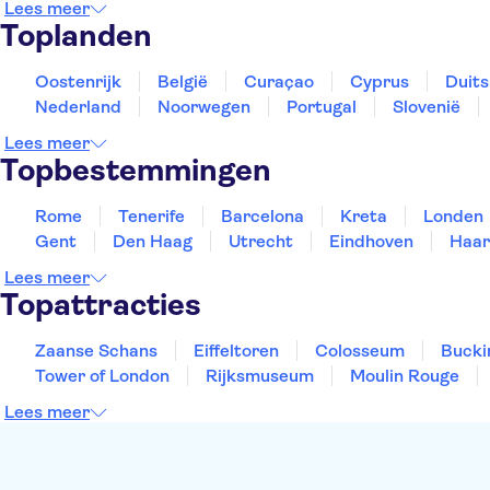
Lees meer
Toplanden
Oostenrijk
België
Curaçao
Cyprus
Duits
Nederland
Noorwegen
Portugal
Slovenië
Lees meer
Topbestemmingen
Rome
Tenerife
Barcelona
Kreta
Londen
Gent
Den Haag
Utrecht
Eindhoven
Haar
Lees meer
Topattracties
Zaanse Schans
Eiffeltoren
Colosseum
Bucki
Tower of London
Rijksmuseum
Moulin Rouge
Lees meer