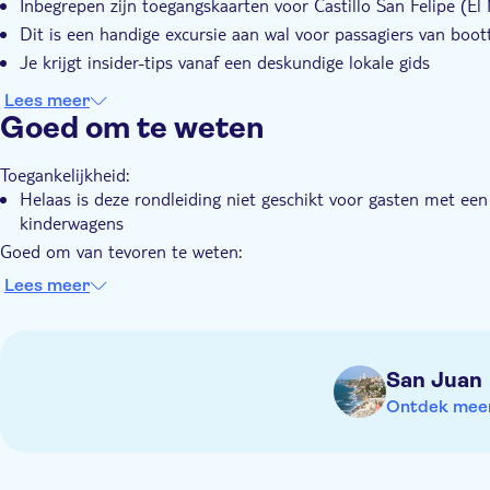
Inbegrepen zijn toegangskaarten voor Castillo San Felipe (El
vestingmuren, luister naar verhalen over piraten en veld
Atlantische Oceaan.
Dit is een handige excursie aan wal voor passagiers van boo
Met een kleine groep van maximaal 15 gasten zorgt deze t
Je krijgt insider-tips vanaf een deskundige lokale gids
waardoor je je kunt verdiepen in de geschiedenis en cult
Lees meer
Goed om te weten
Toegankelijkheid:
Helaas is deze rondleiding niet geschikt voor gasten met een
kinderwagens
Goed om van tevoren te weten:
De rondleiding omvat behoorlijk wat lopen en soms oneffen
Lees meer
De locaties die tijdens deze tour worden bezocht, kunnen ges
de tour moet aanpassen
De lokale organisator houdt zich aan alle voorschriften van d
San Juan
overheid voor de meest actuele informatie
Ontdek meer 
Groepsgrootte: max. 15 personen
Houd er rekening mee dat vanaf 1 augustus 2026 het kasteel