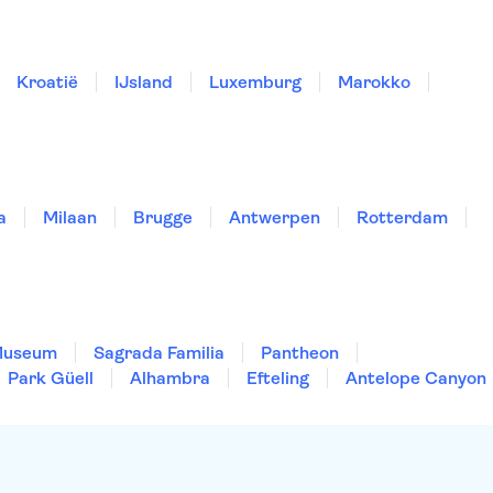
Kroatië
IJsland
Luxemburg
Marokko
a
Milaan
Brugge
Antwerpen
Rotterdam
Museum
Sagrada Familia
Pantheon
Park Güell
Alhambra
Efteling
Antelope Canyon