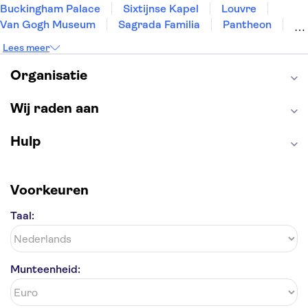
Buckingham Palace
Sixtijnse Kapel
Louvre
Van Gogh Museum
Sagrada Familia
Pantheon
Tower of London
Rijksmuseum
Moulin Rouge
Lees meer
Keukenhof
ARTIS
Edinburgh Castle
Alcatraz
Park Güell
Alhambra
Efteling
Organisatie
Antelope Canyon
Wij raden aan
Hulp
Voorkeuren
Taal:
Munteenheid: