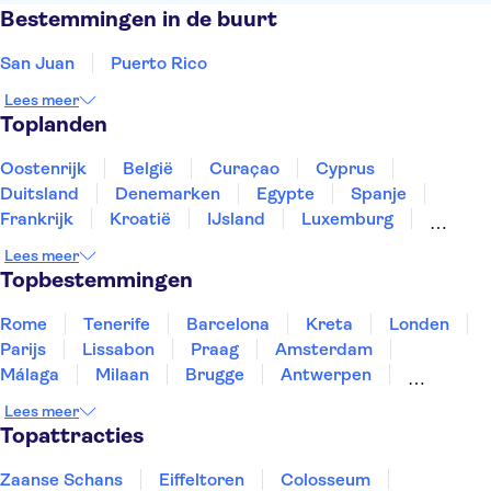
Bestemmingen in de buurt
San Juan
Puerto Rico
Lees meer
Toplanden
Oostenrijk
België
Curaçao
Cyprus
Duitsland
Denemarken
Egypte
Spanje
Frankrijk
Kroatië
IJsland
Luxemburg
Marokko
Nederland
Noorwegen
Portugal
Lees meer
Slovenië
Thailand
Tunesië
Turkije
Topbestemmingen
Rome
Tenerife
Barcelona
Kreta
Londen
Parijs
Lissabon
Praag
Amsterdam
Málaga
Milaan
Brugge
Antwerpen
Rotterdam
Gent
Den Haag
Utrecht
Lees meer
Eindhoven
Haarlem
Leiden
Topattracties
Zaanse Schans
Eiffeltoren
Colosseum