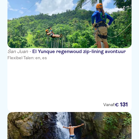
San Juan -
El Yunque regenwoud zip-lining avontuur
Flexibel
·
Talen: en, es
131
€
Vanaf: