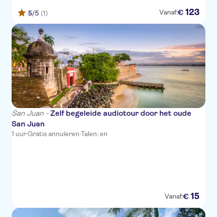
123
€
Vanaf:
5
/5
(1)
San Juan -
Zelf begeleide audiotour door het oude
San Juan
1 uur
·
Gratis annuleren
·
Talen: en
15
€
Vanaf: