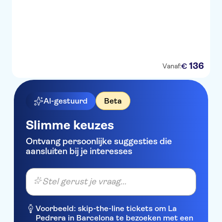
136
€
Vanaf:
AI-gestuurd
Beta
Slimme keuzes
Ontvang persoonlijke suggesties die
aansluiten bij je interesses
Stel gerust je vraag...
Voorbeeld: skip-the-line tickets om La
Pedrera in Barcelona te bezoeken met een