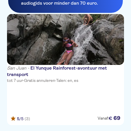
audiogids voor minder dan 70 euro.
San Juan -
El Yunque Rainforest-avontuur met
transport
tot 7 uur
·
Gratis annuleren
·
Talen: en, es
69
€
Vanaf:
5
/5
(3)