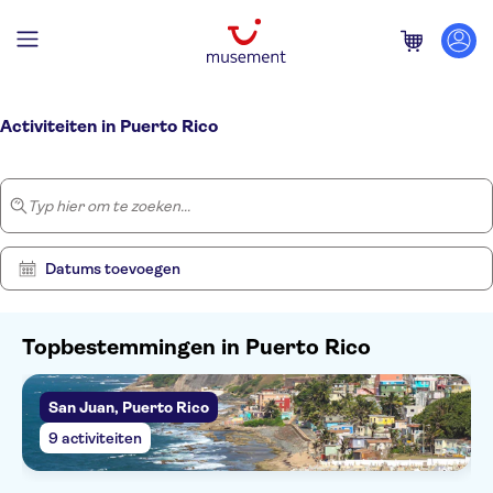
Startpagina
/
Puerto Rico
Activiteiten in Puerto Rico
Typ hier om te zoeken...
Datums toevoegen
Topbestemmingen in Puerto Rico
Laat
San Juan, Puerto Rico
Verwijder
9
filters
resultaten
9 activiteiten
zien