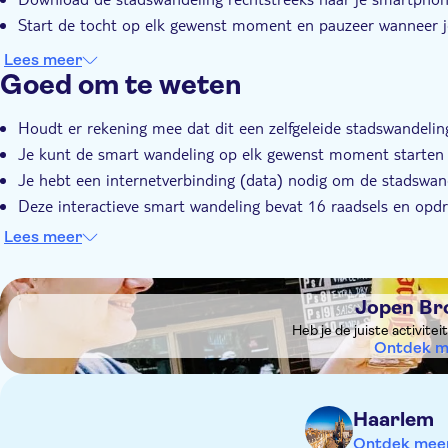
Start de tocht op elk gewenst moment en pauzeer wanneer j
Lees meer
Goed om te weten
Houdt er rekening mee dat dit een zelfgeleide stadswandeling b
Je kunt de smart wandeling op elk gewenst moment starten 
Je hebt een internetverbinding (data) nodig om de stadswan
Deze interactieve smart wandeling bevat 16 raadsels en opd
De route is ongeveer 6 kilometer lang
Lees meer
DSA1Jopen Brouwerij
Jopen Br
Heb je de juiste activite
Ontdek m
Haarlem
Ontdek meer 