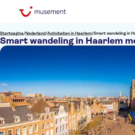
Startpagina
/
Nederland
/
Activiteiten in Haarlem
/
Smart wandeling in H
Smart wandeling in Haarlem me