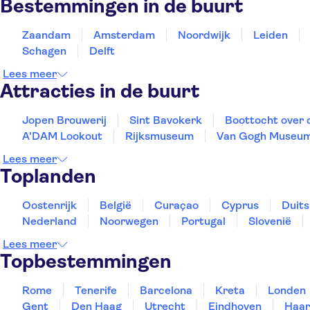
Bestemmingen in de buurt
Zaandam
Amsterdam
Noordwijk
Leiden
Schagen
Delft
Lees meer
Attracties in de buurt
Jopen Brouwerij
Sint Bavokerk
Boottocht over 
A'DAM Lookout
Rijksmuseum
Van Gogh Museu
Lees meer
Toplanden
Oostenrijk
België
Curaçao
Cyprus
Duits
Nederland
Noorwegen
Portugal
Slovenië
Lees meer
Topbestemmingen
Rome
Tenerife
Barcelona
Kreta
Londen
Gent
Den Haag
Utrecht
Eindhoven
Haar