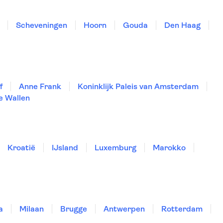
Scheveningen
Hoorn
Gouda
Den Haag
f
Anne Frank
Koninklijk Paleis van Amsterdam
e Wallen
Kroatië
IJsland
Luxemburg
Marokko
a
Milaan
Brugge
Antwerpen
Rotterdam