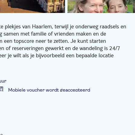
te plekjes van Haarlem, terwijl je onderweg raadsels en
ng samen met familie of vrienden maken en de
een topscore neer te zetten. Je kunt starten
den of reserveringen gewerkt en de wandeling is 24/7
r je wilt als je bijvoorbeeld een bepaalde locatie
De stadswandeling voor familie en vrienden is bovendien
r andere het Hofje van Bakenes, het Onze Lieve Vrouwe
uur
termarkt en meer.
Mobiele voucher wordt geaccepteerd
r het downloaden en het maken van de wandeling op je
martphone en met iedereen die mee doet naar het
lf!
ne