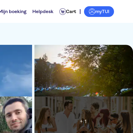
myTUI
Mijn boeking
Helpdesk
Cart
+ 1