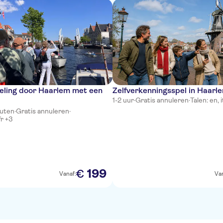
eling door Haarlem met een
Zelfverkenningsspel in Haarl
1-2 uur
·
Gratis annuleren
·
Talen: en, i
nuten
·
Gratis annuleren
·
fr +3
199
€
Vanaf:
Van