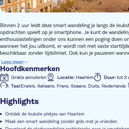
Binnen 2 uur leidt deze smart wandeling je langs de leuks
opdrachten speelt op je smartphone. Je kunt de wandeli
enthousiastelingen onder ons kunnen een poging doen om 
wanneer het jou uitkomt, er wordt niet met vaste starttij
beschikbaar zonder tijdslimiet. Ook kun je pauzeren wannee
verder wilt bekijken of ergens iets wilt eten of drinken. 
Lees meer
echt een low budget uitje!
Hoofdkenmerken
De route leidt langs de highlights van Haarlem met onde
Gratis annuleren
Locatie:
Haarlem
Duur:
tot 2 
Gasthuis, het Prinsenhof, de Sint Bavokerk, Jopen, de Bo
Taal:
Engels, Italiaans, Frans, Spaans, Duits, Nederlands
Hoe werkt het?
Extra kenmerken
Na je boeking ontvang je een e-mail met instructies voo
Highlights
smartphone. Dan ga je wanneer het jou uitkomt met je s
Instant confirmation
Privé groep
startpunt. Je start de wandeling en de rest wijst zich vanze
Ontdek de leukste plekjes van Haarlem
Maak een smart wandeling zonder gids met je vrienden
Download de stadswandeling rechtstreeks naar je smartpho