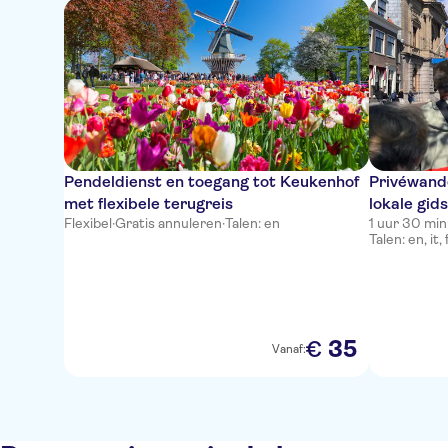
Pendeldienst en toegang tot Keukenhof
Privéwand
met flexibele terugreis
lokale gids
Flexibel
·
Gratis annuleren
·
Talen: en
1 uur 30 mi
Talen: en, it, 
35
€
Vanaf: