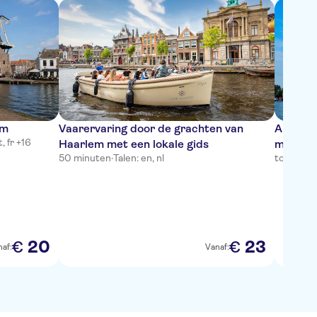
em
Vaarervaring door de grachten van
AI-gele
t, fr +16
Haarlem met een lokale gids
met Wal
50 minuten
·
Talen: en, nl
tot 2 uur
·
20
23
€
€
af:
Vanaf: