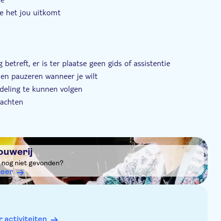
e het jou uitkomt
etreft, er is ter plaatse geen gids of assistentie
en pauzeren wanneer je wilt
deling te kunnen volgen
rachten
ouwerij
it nog niet gevonden?
eer
activiteiten