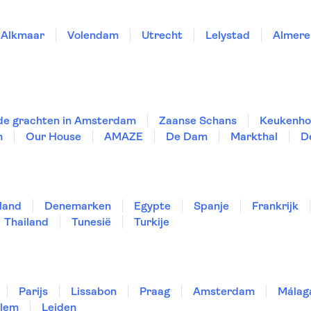
Alkmaar
Volendam
Utrecht
Lelystad
Almere
de grachten in Amsterdam
Zaanse Schans
Keukenho
m
Our House
AMAZE
De Dam
Markthal
D
land
Denemarken
Egypte
Spanje
Frankrijk
Thailand
Tunesië
Turkije
Parijs
Lissabon
Praag
Amsterdam
Málag
lem
Leiden