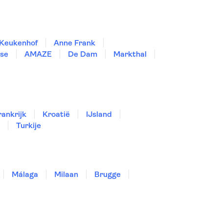
Keukenhof
Anne Frank
se
AMAZE
De Dam
Markthal
rankrijk
Kroatië
IJsland
Turkije
Málaga
Milaan
Brugge