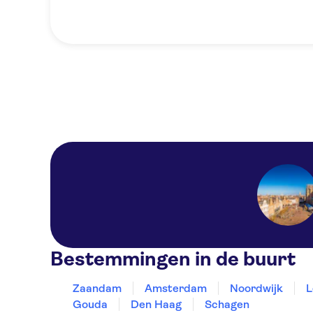
Bestemmingen in de buurt
Zaandam
Amsterdam
Noordwijk
L
Gouda
Den Haag
Schagen