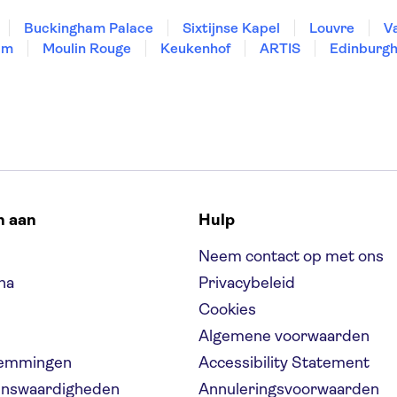
Buckingham Palace
Sixtijnse Kapel
Louvre
V
um
Moulin Rouge
Keukenhof
ARTIS
Edinburgh
n aan
Hulp
Neem contact op met ons
na
Privacybeleid
Cookies
Algemene voorwaarden
temmingen
Accessibility Statement
ienswaardigheden
Annuleringsvoorwaarden