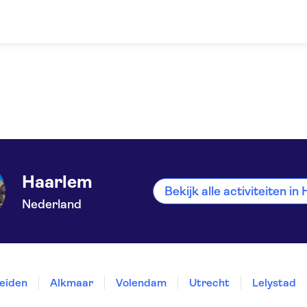
Haarlem
Bekijk alle activiteiten i
Nederland
eiden
Alkmaar
Volendam
Utrecht
Lelystad