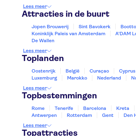
Lees meer
Attracties in de buurt
Jopen Brouwerij
Sint Bavokerk
Bootto
Koninklijk Paleis van Amsterdam
A'DAM L
De Wallen
Lees meer
Toplanden
Oostenrijk
België
Curaçao
Cyprus
Luxemburg
Marokko
Nederland
N
Lees meer
Topbestemmingen
Rome
Tenerife
Barcelona
Kreta
Antwerpen
Rotterdam
Gent
Den 
Lees meer
Topattracties