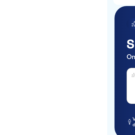
S
On
Stel 
V
d