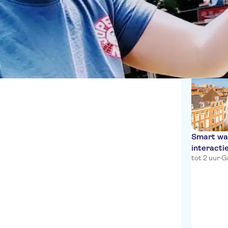
Wandeltochten
Duits
Engels
1 Ervaringe
Spaans
Frans
Italiaans
Nederlands
Smart wa
interacti
tot 2 uur
·
G