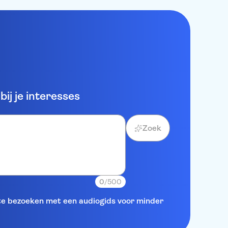
ij je interesses
Zoek
0
/500
 te bezoeken met een audiogids voor minder