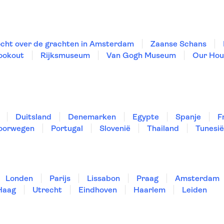
cht over de grachten in Amsterdam
Zaanse Schans
ookout
Rijksmuseum
Van Gogh Museum
Our Hou
Duitsland
Denemarken
Egypte
Spanje
F
oorwegen
Portugal
Slovenië
Thailand
Tunesië
Londen
Parijs
Lissabon
Praag
Amsterdam
Haag
Utrecht
Eindhoven
Haarlem
Leiden