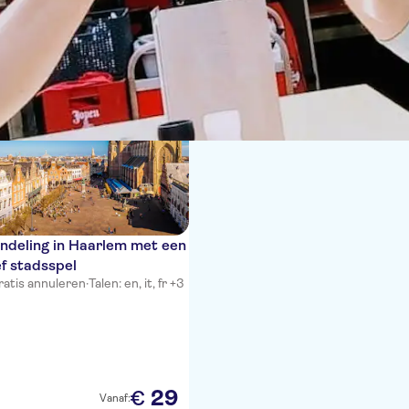
n
ndeling in Haarlem met een
ef stadsspel
ratis annuleren
·
Talen: en, it, fr +3
29
€
Vanaf: