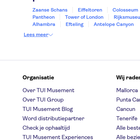
Zaanse Schans
Eiffeltoren
Colosseum
Pantheon
Tower of London
Rijksmuse
Alhambra
Efteling
Antelope Canyon
Lees meer
Organisatie
Wij rade
Over TUI Musement
Mallorca
Over TUI Group
Punta Ca
TUI Musement Blog
Cancun
Word distributiepartner
Tenerife
Check je ophaaltijd
Alle bes
TUI Musement Experiences
Alle bez