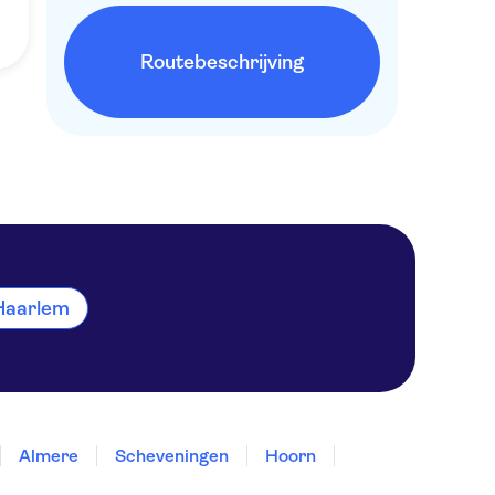
Routebeschrijving
n Haarlem
Almere
Scheveningen
Hoorn