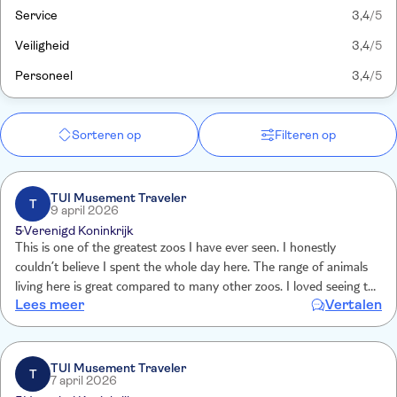
Service
3,4
/5
Veiligheid
3,4
/5
Personeel
3,4
/5
Sorteren op
Filteren op
TUI Musement Traveler
T
9 april 2026
5
Verenigd Koninkrijk
This is one of the greatest zoos I have ever seen. I honestly
couldn’t believe I spent the whole day here. The range of animals
living here is great compared to many other zoos. I loved seeing the
Lees meer
Vertalen
elephants. The many different children areas were a bonus feature.
You must try the pizza, so tasty.
TUI Musement Traveler
T
7 april 2026