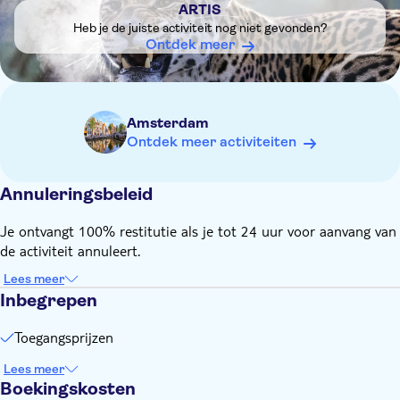
ARTIS
Entree tot het Planetarium is inbegrepen
Heb je de juiste activiteit nog niet gevonden?
Baby's (0-2 jaar) hebben gratis toegang tot de attractie
Ontdek meer
ARTIS Amsterdam Royal Zoo is dagelijks geopend, ook op
feestdagen: 1 maart tot en met 31 oktober: vanaf 9.00 uur
tot 18.00 uur, 1 november tot en met 28 februari: vanaf 9.00
uur tot 17.00 uur
Amsterdam
Ontdek meer activiteiten
Annuleringsbeleid
Je ontvangt 100% restitutie als je tot 24 uur voor aanvang van
de activiteit annuleert.
Lees meer
Inbegrepen
Toegangsprijzen
Lees meer
Boekingskosten