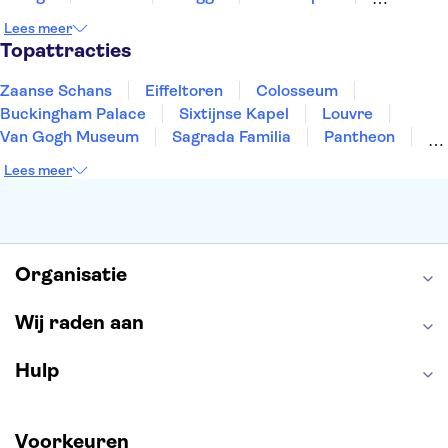
Rotterdam
Gent
Den Haag
Utrecht
Lees meer
Eindhoven
Haarlem
Leiden
Topattracties
Zaanse Schans
Eiffeltoren
Colosseum
Buckingham Palace
Sixtijnse Kapel
Louvre
Van Gogh Museum
Sagrada Familia
Pantheon
Tower of London
Rijksmuseum
Moulin Rouge
Lees meer
Keukenhof
ARTIS
Edinburgh Castle
Alcatraz
Park Güell
Alhambra
Efteling
Antelope Canyon
Organisatie
Wij raden aan
Hulp
Voorkeuren