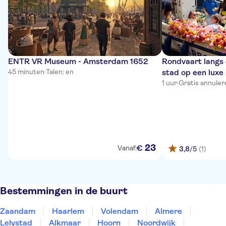
ENTR VR Museum - Amsterdam 1652
Rondvaart langs 
45 minuten
·
Talen: en
stad op een lux
1 uur
·
Gratis annuler
23
€
Vanaf:
3,8
/5
(1)
Bestemmingen in de buurt
Zaandam
Haarlem
Volendam
Almere
Lelystad
Alkmaar
Hoorn
Noordwijk