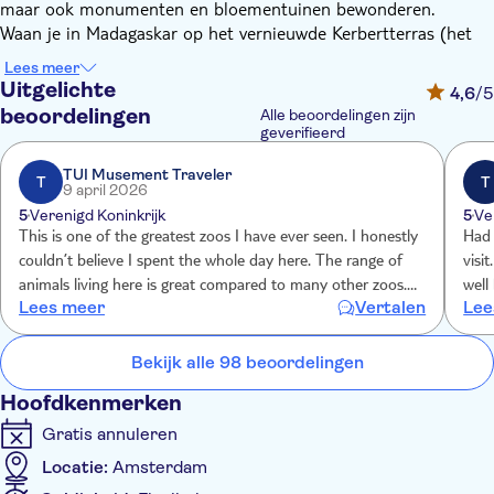
maar ook monumenten en bloementuinen bewonderen.
Waan je in Madagaskar op het vernieuwde Kerbertterras (het
voormalige leeuwenverblijf) en bewonder hoe de
Lees meer
ringstaartmaki's, de rode rufflemuren en de Madagaskar-
Uitgelichte
4,6
/5
stralenschildpadden hier samenleven. Wandel door het
beoordelingen
Alle beoordelingen zijn
historische stadspark, bewonder de monumentale gebouwen
geverifieerd
en verken de botanische tuin, en neem een moment om te
TUI Musement Traveler
relaxen in een van de vegetarische restaurants.
T
T
9 april 2026
Bekijk het dagprogramma voor presentaties door de
5
Verenigd Koninkrijk
5
Ve
dierenverzorgers, waar je meer te weten komt over jaguars,
This is one of the greatest zoos I have ever seen. I honestly
Had 
Aziatische olifanten en vele andere dieren. Of je nu de natuur
couldn’t believe I spent the whole day here. The range of
visi
wilt ontdekken, erover wilt leren of er zorg voor wilt dragen, bij
animals living here is great compared to many other zoos. I
well
ARTIS kan het allemaal.
Lees meer
Vertalen
Lee
loved seeing the elephants. The many different children
Bezoek het Planetarium voor een reis door de ruimte
areas were a bonus feature. You must try the pizza, so tasty.
(inbegrepen bij de entree). Ontdek sterren, planeten en
Bekijk alle 98 beoordelingen
verwonder je over onze plek in het universum.
Hoofdkenmerken
Gratis annuleren
Locatie:
Amsterdam