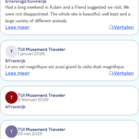
5
Verenigd Koninkrijk
Had a long weekend in A,dam and a friend suggested we visit. We
were not disappointed. The whole site is beautiful, well kept and a
large variety of different animals.
Lees meer
Vertalen
TUI Musement Traveler
T
1 januari 2026
5
Frankrijk
Le zoo est magnifique est aussi grand la visite était magnifique
Lees meer
Vertalen
TUI Musement Traveler
T
3 februari 2026
4
Frankrijk
TUI Musement Traveler
T
25 mei 2025