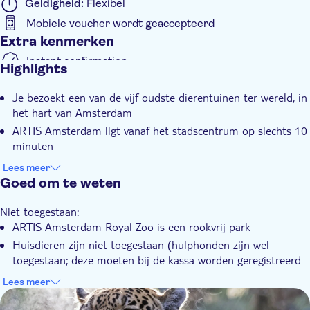
Geldigheid:
Flexibel
Mobiele voucher wordt geaccepteerd
Extra kenmerken
Instant confirmation
Highlights
E-Voucher
Je bezoekt een van de vijf oudste dierentuinen ter wereld, in
Rolstoeltoegankelijk
het hart van Amsterdam
ARTIS Amsterdam ligt vanaf het stadscentrum op slechts 10
minuten
Je kunt de pasgeboren olifantenkalfjes bewonderen
Lees meer
Je ziet Aziatische olifanten, leeuwen, westelijke
Goed om te weten
laaglandgorilla's en Afrikaanse pinguïns
Niet toegestaan:
In het Planetarium beleef je een reis door de ruimte
ARTIS Amsterdam Royal Zoo is een rookvrij park
Huisdieren zijn niet toegestaan (hulphonden zijn wel
toegestaan; deze moeten bij de kassa worden geregistreerd
op vertoon van een hondenidentiteitskaart waaruit blijkt dat
Lees meer
de hond is getraind)
DSA1ARTIS
Goed om te weten: