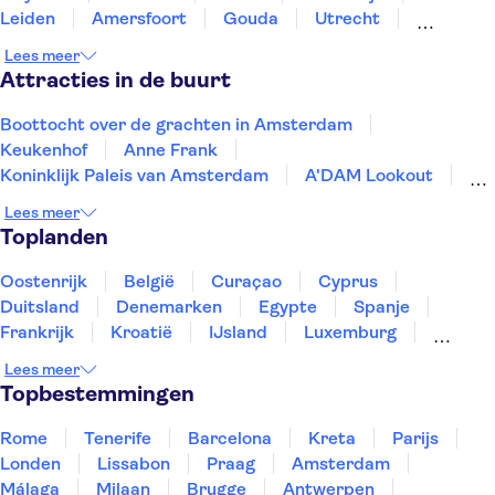
Leiden
Amersfoort
Gouda
Utrecht
Enkhuizen
Schagen
Harderwijk
Lees meer
Attracties in de buurt
Boottocht over de grachten in Amsterdam
Keukenhof
Anne Frank
Koninklijk Paleis van Amsterdam
A'DAM Lookout
Rijksmuseum
Van Gogh Museum
Our House
Lees meer
AMAZE
De Dam
Zaanse Schans
Markthal
Toplanden
De Wallen
Kubuswoningen
Museumplein
Oostenrijk
België
Curaçao
Cyprus
Duitsland
Denemarken
Egypte
Spanje
Frankrijk
Kroatië
IJsland
Luxemburg
Marokko
Nederland
Noorwegen
Portugal
Lees meer
Slovenië
Thailand
Tunesië
Turkije
Topbestemmingen
Rome
Tenerife
Barcelona
Kreta
Parijs
Londen
Lissabon
Praag
Amsterdam
Málaga
Milaan
Brugge
Antwerpen