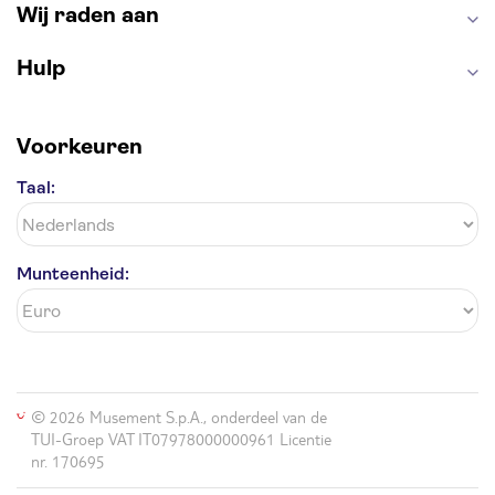
Wij raden aan
Hulp
Voorkeuren
Taal:
Munteenheid:
© 2026 Musement S.p.A., onderdeel van de
TUI-Groep VAT IT07978000000961 Licentie
nr. 170695