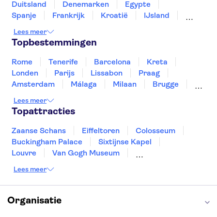
Duitsland
Denemarken
Egypte
Spanje
Frankrijk
Kroatië
IJsland
Luxemburg
Marokko
Nederland
Lees meer
Noorwegen
Portugal
Slovenië
Topbestemmingen
Thailand
Tunesië
Turkije
Rome
Tenerife
Barcelona
Kreta
Londen
Parijs
Lissabon
Praag
Amsterdam
Málaga
Milaan
Brugge
Antwerpen
Rotterdam
Gent
Lees meer
Den Haag
Utrecht
Eindhoven
Topattracties
Haarlem
Leiden
Zaanse Schans
Eiffeltoren
Colosseum
Buckingham Palace
Sixtijnse Kapel
Louvre
Van Gogh Museum
Sagrada Familia
Pantheon
Lees meer
Tower of London
Rijksmuseum
Moulin Rouge
Keukenhof
ARTIS
Edinburgh Castle
Alcatraz
Park Güell
Organisatie
Alhambra
Efteling
Antelope Canyon