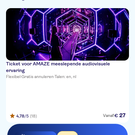
Instant confirmation
Skip the line
Ticket voor AMAZE meeslepende audiovisuele
ervaring
Flexibel
·
Gratis annuleren
·
Talen: en, nl
27
€
Vanaf:
4,78
/5
(18)