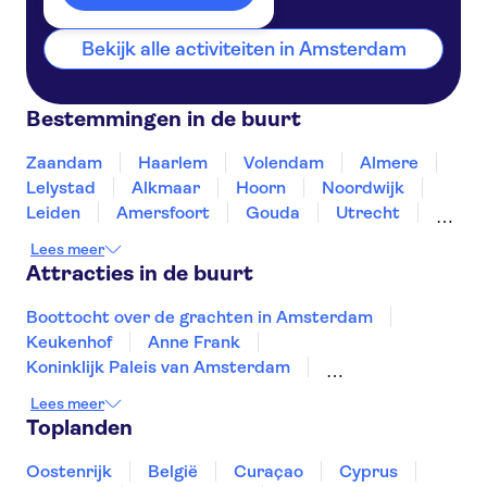
Bekijk alle activiteiten in Amsterdam
Bestemmingen in de buurt
Zaandam
Haarlem
Volendam
Almere
Lelystad
Alkmaar
Hoorn
Noordwijk
Leiden
Amersfoort
Gouda
Utrecht
Enkhuizen
Schagen
Lees meer
Attracties in de buurt
Boottocht over de grachten in Amsterdam
Keukenhof
Anne Frank
Koninklijk Paleis van Amsterdam
A'DAM Lookout
Rijksmuseum
Lees meer
Zaanse Schans
Van Gogh Museum
Toplanden
Our House
AMAZE
De Dam
Markthal
De Wallen
Kubuswoningen
Museumplein
Oostenrijk
België
Curaçao
Cyprus