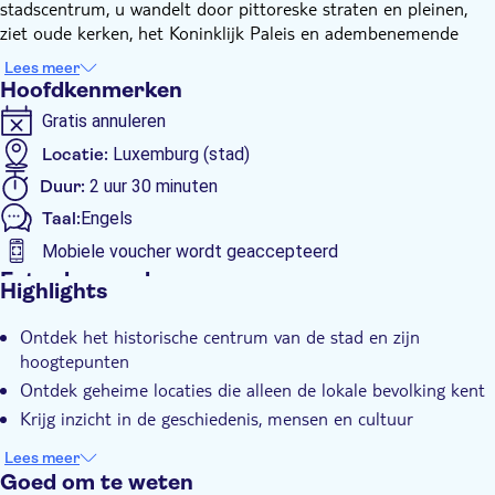
stadscentrum, u wandelt door pittoreske straten en pleinen,
ziet oude kerken, het Koninklijk Paleis en adembenemende
uitzichten vanaf de muren van het oude fort.
Lees meer
Vervolgens gaat u naar beneden naar de vallei in het Grund-
Hoofdkenmerken
gebied, waar u de stilte van de voormalige abdij van
Gratis annuleren
Neumünster induikt. U hoort mooie verhalen over de stichting
van het Groothertogdom en zijn stichter Sigfried, legt de
Locatie:
Luxemburg (stad)
oorsprong van de taal uit en het bestaan van de ondergrondse
Duur:
2 uur 30 minuten
tunnels die Casemates worden genoemd. Daarnaast deelt de
Taal:
Engels
gids enkele inside jokes en legendes met u, introduceert u in
het moderne leven van de stad en probeert u alle vragen te
Mobiele voucher wordt geaccepteerd
beantwoorden die u heeft.
Extra kenmerken
Highlights
Tijdens de rondleiding krijgt u ook de gelegenheid om een
Tour met gids
aantal nationale lekkernijen te proeven in de plaatselijke
Ontdek het historische centrum van de stad en zijn
Kleinere Groep
winkel.
hoogtepunten
Diervriendelijk
Ontdek geheime locaties die alleen de lokale bevolking kent
Krijg inzicht in de geschiedenis, mensen en cultuur
Lees meer
Goed om te weten