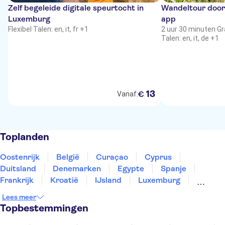
Zelf begeleide digitale speurtocht in
Wandeltour door
Luxemburg
app
Flexibel
·
Talen: en, it, fr +1
2 uur 30 minuten
·
Gr
Talen: en, it, de +1
13
€
Vanaf:
Toplanden
Oostenrijk
België
Curaçao
Cyprus
Duitsland
Denemarken
Egypte
Spanje
Frankrijk
Kroatië
IJsland
Luxemburg
Marokko
Nederland
Noorwegen
Portugal
Lees meer
Slovenië
Thailand
Tunesië
Turkije
Topbestemmingen