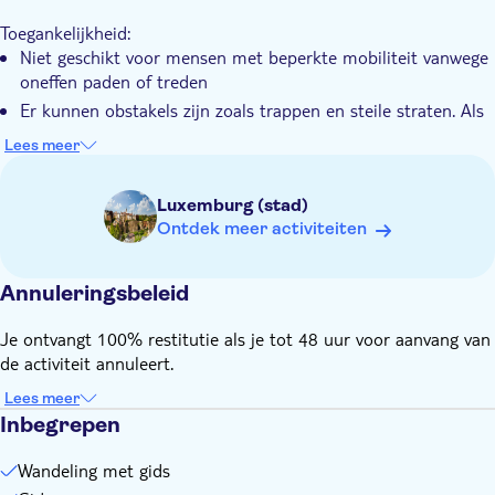
Toegankelijkheid:
Niet geschikt voor mensen met beperkte mobiliteit vanwege
oneffen paden of treden
Er kunnen obstakels zijn zoals trappen en steile straten. Als
u een kinderwagen hebt, neem dan na het boeken contact
Lees meer
op met de lokale leverancier om een geschikte oplossing te
vinden. U vindt hun contactgegevens op uw voucher
Luxemburg (stad)
Vergeet niet om mee te nemen:
Ontdek meer activiteiten
Draag comfortabele schoenen
Neem een paraplu mee (in geval van regen)
Annuleringsbeleid
Je ontvangt 100% restitutie als je tot 48 uur voor aanvang van
de activiteit annuleert.
Lees meer
Inbegrepen
Wandeling met gids