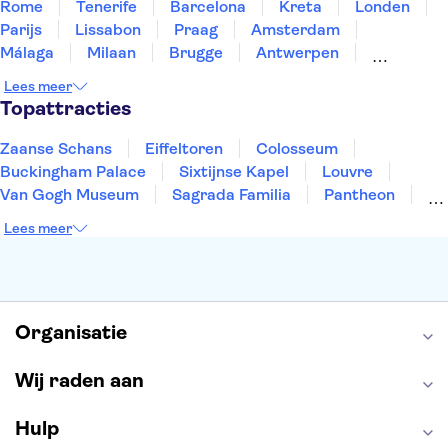
Rome
Tenerife
Barcelona
Kreta
Londen
Parijs
Lissabon
Praag
Amsterdam
Málaga
Milaan
Brugge
Antwerpen
Rotterdam
Gent
Den Haag
Utrecht
Lees meer
Eindhoven
Haarlem
Leiden
Topattracties
Zaanse Schans
Eiffeltoren
Colosseum
Buckingham Palace
Sixtijnse Kapel
Louvre
Van Gogh Museum
Sagrada Familia
Pantheon
Tower of London
Rijksmuseum
Moulin Rouge
Lees meer
Keukenhof
ARTIS
Edinburgh Castle
Alcatraz
Park Güell
Alhambra
Efteling
Antelope Canyon
Organisatie
Wij raden aan
Hulp