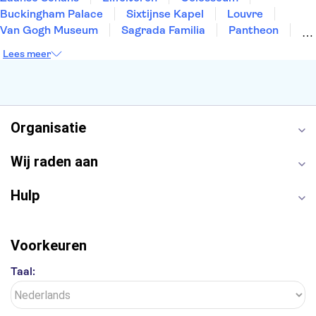
Buckingham Palace
Sixtijnse Kapel
Louvre
Van Gogh Museum
Sagrada Familia
Pantheon
Tower of London
Rijksmuseum
Moulin Rouge
Lees meer
Keukenhof
ARTIS
Edinburgh Castle
Alcatraz
Park Güell
Alhambra
Efteling
Antelope Canyon
Organisatie
Wij raden aan
Hulp
Voorkeuren
Taal: