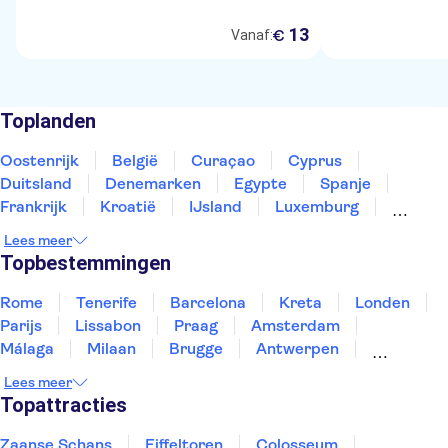
13
€
Vanaf:
Toplanden
Oostenrijk
België
Curaçao
Cyprus
Duitsland
Denemarken
Egypte
Spanje
Frankrijk
Kroatië
IJsland
Luxemburg
Marokko
Nederland
Noorwegen
Portugal
Lees meer
Slovenië
Thailand
Tunesië
Turkije
Topbestemmingen
Rome
Tenerife
Barcelona
Kreta
Londen
Parijs
Lissabon
Praag
Amsterdam
Málaga
Milaan
Brugge
Antwerpen
Rotterdam
Gent
Den Haag
Utrecht
Lees meer
Eindhoven
Haarlem
Leiden
Topattracties
Zaanse Schans
Eiffeltoren
Colosseum