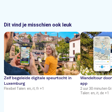
Dit vind je misschien ook leuk
Zelf begeleide digitale speurtocht in
Wandeltour door
Luxemburg
app
Flexibel
·
Talen: en, it, fr +1
2 uur 30 minuten
·
Gr
Talen: en, it, de +1