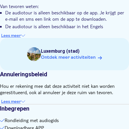
Je onthult de geheimen vanaf oude kazematten
Van tevoren weten:
De audiotour is alleen beschikbaar op de app. Je krijgt per
e-mail en sms een link om de app te downloaden.
De audiotour is alleen beschikbaar in het Engels
Deze ervaring omvat alleen een audiogids. Toegangskaarten
Lees meer
voor de attractie zijn niet bij de prijs inbegrepen.
Vergeet niet mee te nemen:
Luxemburg (stad)
Koptelefoon
Ontdek meer activiteiten
Annuleringsbeleid
Hou er rekening mee dat deze activiteit niet kan worden
gerestitueerd, ook al annuleer je deze ruim van tevoren.
Lees meer
Inbegrepen
Rondleiding met audiogids
Downloadbare APP