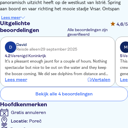
panoramisch uitzicht heeft op de westkust van Istrië. Spring
aan boord en vaar richting het mooie stadje Vrsar. Ontspan
terwijl u een glas lokale wijn en Schnaps als welkomstdrankje
Lees meer
proeft.
Uitgelichte
4,6
/5
Je krijgt de kans om geweldige foto's te maken en
beoordelingen
Alle beoordelingen zijn
onvergetelijke herinneringen te creëren. Verscherp uw zicht en
geverifieerd
misschien wordt u zelfs verrast door dolfijnen. Bij terugkomst
David
kunt u genieten van het panoramische uitzicht op de
D
M
Reisde alleen
29 september 2025
historische stad Poreč en het schiereiland.
4.2
Verenigd Koninkrijk
5
Ve
It's a pleasant enough jaunt for a couple of hours. Nothing
This
spectacular but nice to be out on the water and they keep
crew
the booze coming. We did see dolphins from distance and
gene
Lees meer
Vertalen
Lee
the crew did their best to find them. Nice crew and a relaxed
experience.
Bekijk alle 4 beoordelingen
Hoofdkenmerken
Gratis annuleren
Locatie:
Poreč