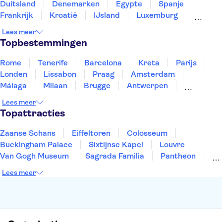
Duitsland
Denemarken
Egypte
Spanje
Frankrijk
Kroatië
IJsland
Luxemburg
Marokko
Nederland
Noorwegen
Portugal
Lees meer
Slovenië
Thailand
Tunesië
Turkije
Topbestemmingen
Rome
Tenerife
Barcelona
Kreta
Parijs
Londen
Lissabon
Praag
Amsterdam
Málaga
Milaan
Brugge
Antwerpen
Rotterdam
Gent
Den Haag
Utrecht
Lees meer
Eindhoven
Haarlem
Leiden
Topattracties
Zaanse Schans
Eiffeltoren
Colosseum
Buckingham Palace
Sixtijnse Kapel
Louvre
Van Gogh Museum
Sagrada Familia
Pantheon
Tower of London
Rijksmuseum
Moulin Rouge
Lees meer
Keukenhof
ARTIS
Edinburgh Castle
Alcatraz
Park Güell
Alhambra
Efteling
Antelope Canyon