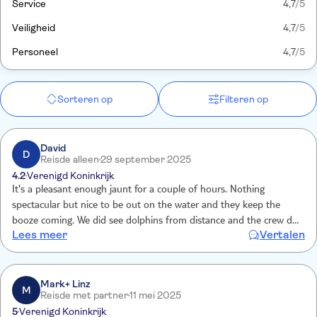
Service
4,7
/5
Veiligheid
4,7
/5
Personeel
4,7
/5
Sorteren op
Filteren op
David
D
Reisde alleen
29 september 2025
4.2
Verenigd Koninkrijk
It's a pleasant enough jaunt for a couple of hours. Nothing
spectacular but nice to be out on the water and they keep the
booze coming. We did see dolphins from distance and the crew did
Lees meer
Vertalen
their best to find them. Nice crew and a relaxed experience.
Mark+ Linz
M
Reisde met partner
11 mei 2025
5
Verenigd Koninkrijk