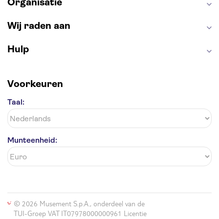
Organisatie
Wij raden aan
Hulp
Voorkeuren
Taal:
Munteenheid:
© 2026 Musement S.p.A., onderdeel van de
TUI-Groep VAT IT07978000000961 Licentie