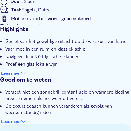
Duur:
2 uur
Taal:
Engels, Duits
Mobiele voucher wordt geaccepteerd
Extra kenmerken
Highlights
Instant confirmation
Geniet van het geweldige uitzicht op de westkust van Istrië
Vaar mee in een ruim en klassiek schip
Navigeer door 20 idyllische eilanden
Proef een glas lokale wijn
Neem het hele gezin mee - iedereen zal er van genieten
Lees meer
Goed om te weten
Vergeet niet een zonnebril, contant geld en warmere kleding
mee te nemen als het weer dit vereist
De excursiedagen kunnen veranderen als gevolg van
weersomstandigheden
De boot biedt plaats aan maximaal 80 passagiers
Lees meer