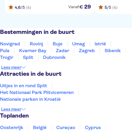
29
€
Vanaf:
4,6
/5
(4)
5
/5
(4)
Bestemmingen in de buurt
Novigrad
Rovinj
Buje
Umag
Istrië
Pula
Kvarner Bay
Zadar
Zagreb
Sibenik
Trogir
Split
Dubrovnik
Lees meer
Attracties in de buurt
Uitjes in en rond Split
Het Nationaal Park Plitvicemeren
Nationale parken in Kroatië
Lees meer
Toplanden
Oostenrijk
België
Curaçao
Cyprus