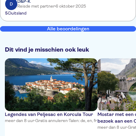
D&P-K
D
Reisde met partner
6 oktober 2025
5
Duitsland
Alle beoordelingen
Dit vind je misschien ook leuk
Legendes van Peljesac en Korcula Tour
Mostar met een o
meer dan 8 uur
·
Gratis annuleren
·
Talen: de, en, fr
bezoek aan een 
Turkse koffie
meer dan 8 uur
·
Grat