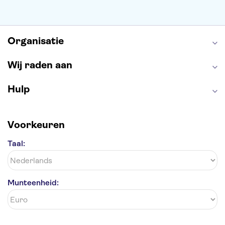
Alcatraz
Park Güell
Alhambra
Efteling
Antelope Canyon
Organisatie
Wij raden aan
Hulp
Voorkeuren
Taal:
Munteenheid: