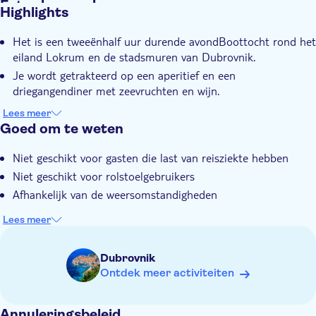
Extra kenmerken
Highlights
Instant confirmation
Het is een tweeënhalf uur durende avondBoottocht rond het
Met maaltijd
eiland Lokrum en de stadsmuren van Dubrovnik.
Je wordt getrakteerd op een aperitief en een
driegangendiner met zeevruchten en wijn.
Er hangt een romantische sfeer aan boord als de zon
Lees meer
ondergaat onder de Adriatische Zee
Goed om te weten
Niet geschikt voor gasten die last van reisziekte hebben
Niet geschikt voor rolstoelgebruikers
Afhankelijk van de weersomstandigheden
Lees meer
Dubrovnik
Ontdek meer activiteiten
Annuleringsbeleid