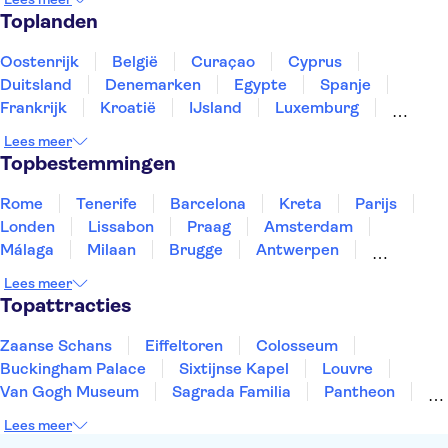
Toplanden
Oostenrijk
België
Curaçao
Cyprus
Duitsland
Denemarken
Egypte
Spanje
Frankrijk
Kroatië
IJsland
Luxemburg
Marokko
Nederland
Noorwegen
Portugal
Lees meer
Slovenië
Thailand
Tunesië
Turkije
Topbestemmingen
Rome
Tenerife
Barcelona
Kreta
Parijs
Londen
Lissabon
Praag
Amsterdam
Málaga
Milaan
Brugge
Antwerpen
Rotterdam
Gent
Den Haag
Utrecht
Lees meer
Eindhoven
Haarlem
Leiden
Topattracties
Zaanse Schans
Eiffeltoren
Colosseum
Buckingham Palace
Sixtijnse Kapel
Louvre
Van Gogh Museum
Sagrada Familia
Pantheon
Tower of London
Rijksmuseum
Moulin Rouge
Lees meer
Keukenhof
ARTIS
Edinburgh Castle