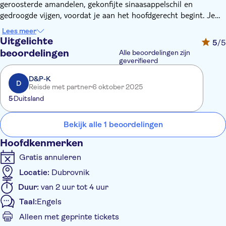
geroosterde amandelen, gekonfijte sinaasappelschil en
gedroogde vijgen, voordat je aan het hoofdgerecht begint. Je
driegangendiner bestaat uit een koude schotel met ansjovis, de
Lees meer
meest verse vangst van de dag, plus seizoensfruit als dessert -
Uitgelichte
5
/5
alles vergezeld van wijn en water. Deze twee-en-een-half uur
beoordelingen
Alle beoordelingen zijn
durende Boottocht wordt gesitueerd tegen een backstage van
geverifieerd
zonsondergang met uitzicht over de natuurlijke schoonheid van
D&P-K
de Adriatische Zee en de indrukwekkende kustlijn van
D
Reisde met partner
6 oktober 2025
Dubrovnik.
5
Duitsland
Bekijk alle 1 beoordelingen
Hoofdkenmerken
Gratis annuleren
Locatie:
Dubrovnik
Duur:
van 2 uur tot 4 uur
Taal:
Engels
Alleen met geprinte tickets