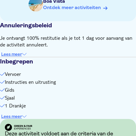
Boa Vista
18 jaar of ouder en in het bezit van je rijbewijs? Dan mag je
Ontdek meer activiteiten
rijden
Passagiers moeten minimaal 12 jaar oud zijn
Annuleringsbeleid
Handig om mee te nemen: een sjaal en/of een zonnebril voor
het stof
Je ontvangt 100% restitutie als je tot 1 dag voor aanvang van
De prijzen van het huren van een quad hangen af van het
de activiteit annuleert.
type en het hotel
Lees meer
Inbegrepen
Vervoer
Instructies en uitrusting
Gids
Sjaal
1 Drankje
Lees meer
Deze activiteit voldoet aan de criteria van de