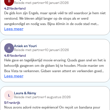
B
Reisde met partner
16 januari 2026
4.2
Nederland
De gids kon zijn Engels, maar sprak véél te stil waardoor je hem niet
verstond. We bleven altijd langer op de stops als er werd
aangekondigd en nodig was. Bijna 40min in de oude stad met
Lees meer
opdringerige souvenir verkopers! Dit is niet waarvoor je de quad
tour boekt. De andere stops mochten ook gerust iets korter, mijn
persoonlijke mening.
Aniek en Youri
A
Reisde met partner
10 januari 2026
4.6
Nederland
Hele gave en tegelijkertijd mooie ervaring. Quads gaan snel en het is
behoorlijk gasgeven om de gidsen bij te houden. Mooie manier om
Boa Vista te verkennen. Gidsen waren attent en verleenden goede
Lees meer
zorg / eerste hulp nadat wij een ongelukje hadden gehad met de
quad.
Laura & Rémy
L
Reisde met partner
1 augustus 2026
5
Frankrijk
Nous avons adoré notre expérience! On reçoit un bandana pour