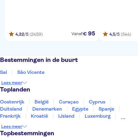
95
€
Vanaf:
4,32
/5
(2459)
4,5
/5
(544)
Bestemmingen in de buurt
Sal
São Vicente
Lees meer
Toplanden
Oostenrijk
België
Curaçao
Cyprus
Duitsland
Denemarken
Egypte
Spanje
Frankrijk
Kroatië
IJsland
Luxemburg
Marokko
Nederland
Noorwegen
Portugal
Lees meer
Slovenië
Thailand
Tunesië
Turkije
Topbestemmingen