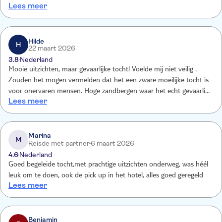
Lees meer
Hilde
H
22 maart 2026
3.8
Nederland
Mooie uitzichten, maar gevaarlijke tocht! Voelde mij niet veilig .
Zouden het mogen vermelden dat het een zware moeilijke tocht is
voor onervaren mensen. Hoge zandbergen waar het echt gevaarlijk
Lees meer
was, om te kippen met de quad !
Marina
M
Reisde met partner
6 maart 2026
4.6
Nederland
Goed begeleide tocht,met prachtige uitzichten onderweg, was héél
leuk om te doen, ook de pick up in het hotel, alles goed geregeld
Lees meer
Benjamin