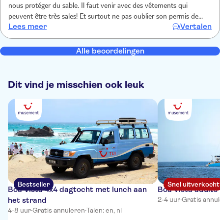
nous protéger du sable. Il faut venir avec des vêtements qui
peuvent être très sales! Et surtout ne pas oublier son permis de
Lees meer
Vertalen
conduire, sans quoi l'expèrience n'a pas lieu. Les guides étaient très
sympa. Le tour était génial, les arrêts incroyables avec des vues à
couper le souffle! Il y a un photographe tout le long, les photos
Alle beoordelingen
sont à 30 eur. Nous ne les avons pas encore reçues, nous avons
hâte!
Dit vind je misschien ook leuk
Bestseller
Snel uitverkocht
Boa Vista 4x4 dagtocht met lunch aan
Boa Vista adults
het strand
2-4 uur
·
Gratis annu
4-8 uur
·
Gratis annuleren
·
Talen: en, nl