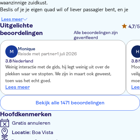
waanzinnige zuidkust.
Beslis of je je eigen quad wil of liever passagier bent, en je
partner al het harde werk laat doen. Onze instructeurs leggen
Lees meer
precies uit hoe je die terreinmonsters veilig bestuurt en je
Uitgelichte
4,7
/5
maakt een korte testrit. Dan is het blazen naar Povoação Velha,
beoordelingen
Alle beoordelingen zijn
waar je even rondloopt om je benen te strekken. Snel weer op
geverifieerd
je quad voor een rit naar het prachtige Santa Monica strand.
Monique
Aangekomen bij het prachtige strand van Varandinha, zie je
M
H
Reisde met partner
1 juli 2026
hoe de golven hele stukken uit de kust hebben gehapt. Ontdek
3.8
Nederland
3.8
de indrukwekkende grotten die daardoor zijn ontstaan. Cruise
Weinig interactie met de gids, hij legt weinig uit over de
Mooi
dan langs de Morro de Areia kustlijn om terug te keren naar de
plekken waar we stopten. We zijn in maart ook geweest,
veil
basis met onderweg een paar fotostops.
toen was het echt goed.
moei
Lees meer
Lee
waar
Bekijk alle 1471 beoordelingen
Hoofdkenmerken
Gratis annuleren
Locatie:
Boa Vista