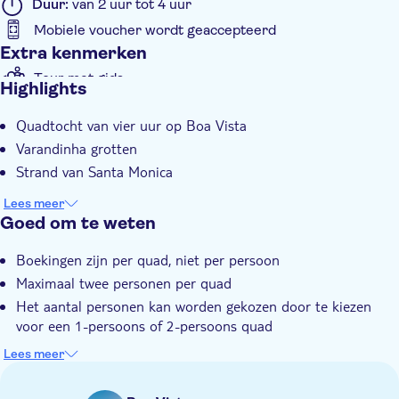
Duur:
van 2 uur tot 4 uur
Mobiele voucher wordt geaccepteerd
Extra kenmerken
Tour met gids
Highlights
Instant confirmation
Quadtocht van vier uur op Boa Vista
E-Voucher
Varandinha grotten
Hotel pick-up
Strand van Santa Monica
Lees meer
Goed om te weten
Boekingen zijn per quad, niet per persoon
Maximaal twee personen per quad
Het aantal personen kan worden gekozen door te kiezen
voor een 1-persoons of 2-persoons quad
Per boeking is slechts één quad toegestaan
Lees meer
Om twee of meer quads te boeken, plaats je die apart in de
winkelwagen