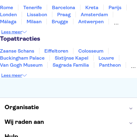
Rome
Tenerife
Barcelona
Kreta
Parijs
Londen
Lissabon
Praag
Amsterdam
Málaga
Milaan
Brugge
Antwerpen
Rotterdam
Gent
Den Haag
Utrecht
Lees meer
Eindhoven
Haarlem
Leiden
Topattracties
Zaanse Schans
Eiffeltoren
Colosseum
Buckingham Palace
Sixtijnse Kapel
Louvre
Van Gogh Museum
Sagrada Familia
Pantheon
Tower of London
Rijksmuseum
Moulin Rouge
Lees meer
Keukenhof
ARTIS
Edinburgh Castle
Alcatraz
Park Güell
Alhambra
Efteling
Antelope Canyon
Organisatie
Wij raden aan
Hulp