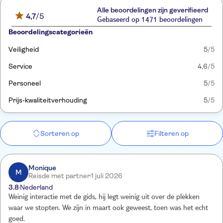
Alle beoordelingen zijn geverifieerd
4,7
/5
Gebaseerd op 1471 beoordelingen
Beoordelingscategorieën
Veiligheid
5
/5
Service
4,6
/5
Personeel
5
/5
Prijs-kwaliteitverhouding
5
/5
Sorteren op
Filteren op
Monique
M
Reisde met partner
1 juli 2026
3.8
Nederland
Weinig interactie met de gids, hij legt weinig uit over de plekken
waar we stopten. We zijn in maart ook geweest, toen was het echt
goed.