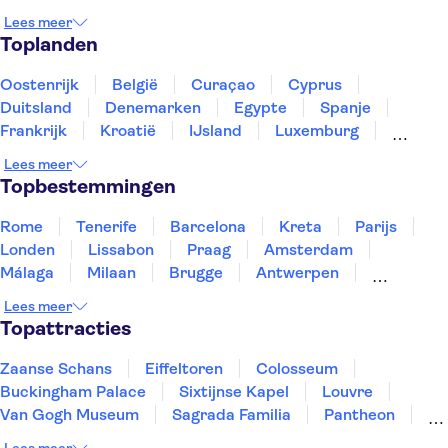
Lees meer
Toplanden
Oostenrijk
België
Curaçao
Cyprus
Duitsland
Denemarken
Egypte
Spanje
Frankrijk
Kroatië
IJsland
Luxemburg
Marokko
Nederland
Noorwegen
Portugal
Lees meer
Slovenië
Thailand
Tunesië
Turkije
Topbestemmingen
Rome
Tenerife
Barcelona
Kreta
Parijs
Londen
Lissabon
Praag
Amsterdam
Málaga
Milaan
Brugge
Antwerpen
Rotterdam
Gent
Den Haag
Utrecht
Lees meer
Eindhoven
Haarlem
Leiden
Topattracties
Zaanse Schans
Eiffeltoren
Colosseum
Buckingham Palace
Sixtijnse Kapel
Louvre
Van Gogh Museum
Sagrada Familia
Pantheon
Tower of London
Rijksmuseum
Moulin Rouge