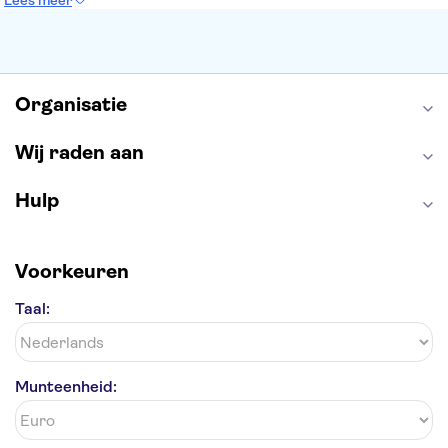
Lees meer
Keukenhof
ARTIS
Edinburgh Castle
Alcatraz
Park Güell
Alhambra
Efteling
Antelope Canyon
Organisatie
Wij raden aan
Hulp
Voorkeuren
Taal:
Munteenheid: