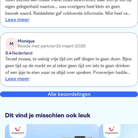
Geen bezoek aan lokale markt zoals beschreven, daar kon je wel op
eigen gelegenheid naartoe.... was overigens heel klein en geen
bezoek waard. Reisleidster gaf voldoende informatie. Wist heel veel
Lees meer
te vertellen. Lokale proeverij viel wat tegen....... maar wellicht liggen
onze verwachtingen wat hoog......
Monique
M
Reisde met partner
24 maart 2026
3.4
Nederland
Teveel musea, te weinig vrije tijd om zelf dingen te gaan doen. Bijna
geen tijd op de markt en al zeker geen tijd om iets te gaan drinken
of een ijsje te eten waar ze altijd over spreken. Proeverijen hadden
Lees meer
we ook meer van verwacht
Alle beoordelingen
Dit vind je misschien ook leuk