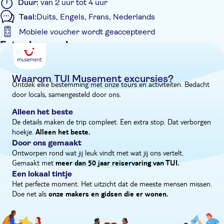
Duur:
van 2 uur tot 4 uur
het Cultuurhuis van Sodade. Aan het einde is er vrije tijd om in
Taal:
Duits, Engels, Frans, Nederlands
je eigen tempo verder rond te kijken - bezoek de mooie kerk
Mobiele voucher wordt geaccepteerd
van St.-Isabel of ga naar een van de geweldige stranden van Sal
Rei en drink een kop koffie met uitzicht op zee.
Extra kenmerken
Entree inbegrepen
Tour met gids
Waarom TUI Musement excursies?
Ontdek elke bestemming met onze tours en activiteiten. Bedacht
Instant confirmation
door locals, samengesteld door ons.
E-Voucher
Alleen het beste
Hotel pick-up
De details maken de trip compleet. Een extra stop. Dat verborgen
hoekje.
Alleen het beste.
Door ons gemaakt
Ontworpen rond wat jij leuk vindt met wat jij ons vertelt.
Gemaakt met
meer dan 50 jaar reiservaring van TUI.
Een lokaal tintje
Het perfecte moment. Het uitzicht dat de meeste mensen missen.
Doe net als
onze makers en gidsen die er wonen.