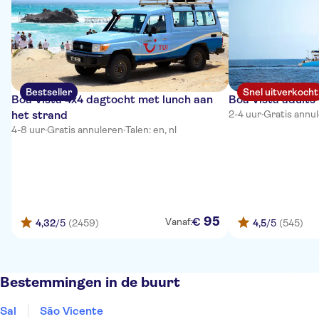
Bestseller
Snel uitverkocht
Boa Vista 4x4 dagtocht met lunch aan
Boa Vista adults
het strand
2-4 uur
·
Gratis annu
4-8 uur
·
Gratis annuleren
·
Talen: en, nl
95
€
Vanaf:
4,32
/5
(2459)
4,5
/5
(545)
Bestemmingen in de buurt
Sal
São Vicente