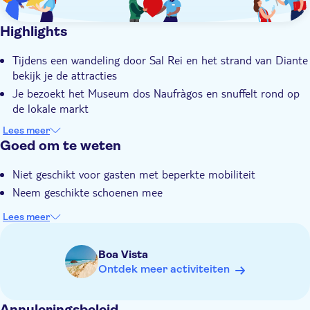
Highlights
Tijdens een wandeling door Sal Rei en het strand van Diante
bekijk je de attracties
Je bezoekt het Museum dos Naufràgos en snuffelt rond op
de lokale markt
In het Cultuurhuis van Sodade proef je Kaapverdische
Lees meer
specialiteiten
Goed om te weten
Vanuit de gerestaureerde Fatima kapel heb je een episch
Niet geschikt voor gasten met beperkte mobiliteit
uitzicht op de Atlantische Oceaan
Neem geschikte schoenen mee
De tour wordt geleid door een deskundige lokale gids met
een ongeëvenaarde kennis van Boa Vista
Lees meer
Boa Vista
Ontdek meer activiteiten
Annuleringsbeleid