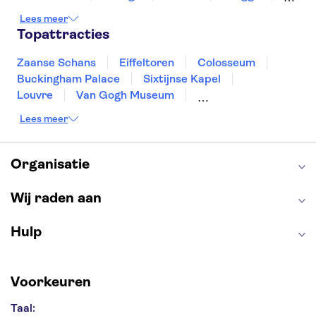
Antwerpen
Rotterdam
Gent
Lees meer
Den Haag
Utrecht
Eindhoven
Topattracties
Haarlem
Leiden
Zaanse Schans
Eiffeltoren
Colosseum
Buckingham Palace
Sixtijnse Kapel
Louvre
Van Gogh Museum
Sagrada Familia
Pantheon
Lees meer
Tower of London
Rijksmuseum
Moulin Rouge
Keukenhof
ARTIS
Edinburgh Castle
Alcatraz
Park Güell
Organisatie
Alhambra
Efteling
Antelope Canyon
Wij raden aan
Hulp
Voorkeuren
Taal: