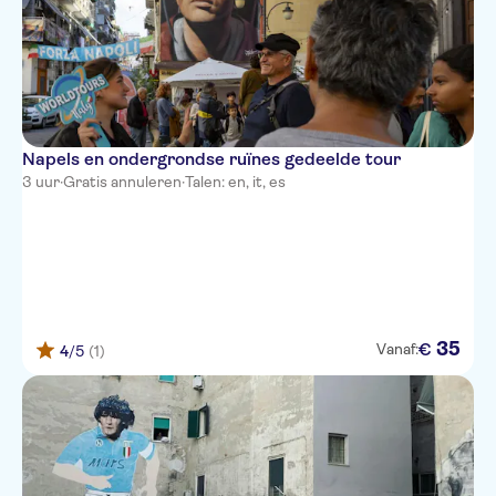
Napels en ondergrondse ruïnes gedeelde tour
3 uur
·
Gratis annuleren
·
Talen: en, it, es
35
€
Vanaf:
4
/5
(1)