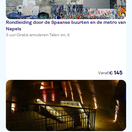
Rondleiding door de Spaanse buurten en de metro van
Napels
3 uur
·
Gratis annuleren
·
Talen: en, it
145
€
Vanaf: