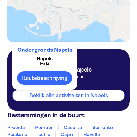
Ondergronds Napels
Napels
Italië
Napels
Italië
Routebeschrijving
Bekijk alle activiteiten in Napels
Bestemmingen in de buurt
Procida
Pompeii
Caserta
Sorrento
Positano
Ischia
Capri
Ravello