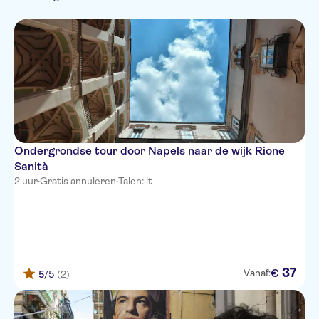
Duits
Kleinere Groep
Monumentenbezoek
Wandeltochten
Stad
Frans
Fast track
Folklore
Russisch
Subject expert guide
Chinees
Ondergrondse tour door Napels naar de wijk Rione
Sanità
2 uur
·
Gratis annuleren
·
Talen: it
37
€
Vanaf:
5
/5
(2)