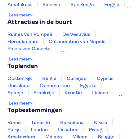
Amalfikust
Salerno
Sperlonga
Foggia
Tivoli
Pescara
Lees meer
Attracties in de buurt
Ruïnes van Pompeii
De Vesuvius
Herculaneum
Catacomben van Napels
Paleis van Caserta
Cappella Sansevero Museum
Lees meer
Vliegveld Rome-Fiumicino
Colosseum
Toplanden
Vaticaanse Musea
Forum Romanum
Sint-Pietersbasiliek
Sixtijnse Kapel
Oostenrijk
België
Curaçao
Cyprus
Pantheon
De Etna
Amalfikust
Duitsland
Denemarken
Egypte
Spanje
Frankrijk
Kroatië
IJsland
Luxemburg
Marokko
Nederland
Lees meer
Noorwegen
Portugal
Slovenië
Topbestemmingen
Thailand
Tunesië
Turkije
Rome
Tenerife
Barcelona
Kreta
Parijs
Londen
Lissabon
Praag
Amsterdam
Málaga
Milaan
Brugge