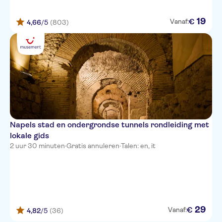
19
€
Vanaf:
4,66
/5
(803)
Napels stad en ondergrondse tunnels rondleiding met
lokale gids
2 uur 30 minuten
·
Gratis annuleren
·
Talen: en, it
29
€
Vanaf:
4,82
/5
(36)