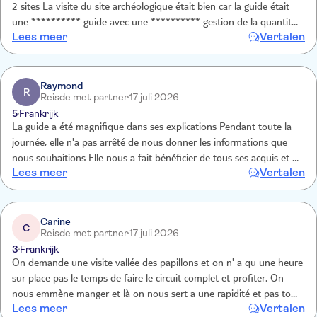
2 sites La visite du site archéologique était bien car la guide était
une ********** guide avec une ********** gestion de la quantité
Lees meer
Vertalen
d'informations optimale. La vallée des papillons était fantastique,
pour les amoureux de la nature, un must. En revanche, la partie
producteurs miel / olives etc n'est pas nécessaire et ressemble à
tout ce que l'on voit en méditérrannée
Raymond
R
Reisde met partner
17 juli 2026
5
Frankrijk
La guide a été magnifique dans ses explications Pendant toute la
journée, elle n'a pas arrêté de nous donner les informations que
nous souhaitions Elle nous a fait bénéficier de tous ses acquis et de
Lees meer
Vertalen
son expérience. Franchement une super journée
Carine
C
Reisde met partner
17 juli 2026
3
Frankrijk
On demande une visite vallée des papillons et on n' a qu une heure
sur place pas le temps de faire le circuit complet et profiter. On
nous emmène manger et là on nous sert a une rapidité et pas tout
Lees meer
Vertalen
les plats prévu. On nous prévient pas a la réservation que tout est