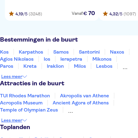
70
€
Vanaf:
4,19
/5
(3248)
4,32
/5
(1097)
Bestemmingen in de buurt
Kos
Karpathos
Samos
Santorini
Naxos
Agios Nikolaos
Ios
Ierapetra
Mikonos
Paros
Kreta
Iraklion
Milos
Lesbos
Rethymnon
Lees meer
Attracties in de buurt
TUI Rhodes Marathon
Akropolis van Athene
Acropolis Museum
Ancient Agora of Athens
Temple of Olympian Zeus
Archeological Museum of Chania
Lees meer
Het Paleis van Knossos
Temple of Poseidon
Oia
Toplanden
Heraklion Archaeological Museum