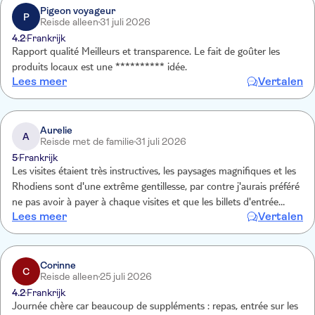
Pigeon voyageur
P
Reisde alleen
31 juli 2026
4.2
Frankrijk
Rapport qualité Meilleurs et transparence. Le fait de goûter les
produits locaux est une ********** idée.
Lees meer
Vertalen
Aurelie
A
Reisde met de familie
31 juli 2026
5
Frankrijk
Les visites étaient très instructives, les paysages magnifiques et les
Rhodiens sont d'une extrême gentillesse, par contre j'aurais préféré
ne pas avoir à payer à chaque visites et que les billets d'entrée
Lees meer
Vertalen
soient compris dans le prix de l'excursion.
Corinne
C
Reisde alleen
25 juli 2026
4.2
Frankrijk
Journée chère car beaucoup de suppléments : repas, entrée sur les