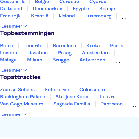
Athens Archeological Museum
Achilleion Palace
Oostenrijk
België
Curaçao
Cyprus
Elafonisi
Paleokastritsa Monastery
Duitsland
Denemarken
Egypte
Spanje
Santorini Volcano
Frankrijk
Kroatië
IJsland
Luxemburg
Marokko
Nederland
Noorwegen
Portugal
Lees meer
Slovenië
Thailand
Tunesië
Turkije
Topbestemmingen
Rome
Tenerife
Barcelona
Kreta
Parijs
Londen
Lissabon
Praag
Amsterdam
Málaga
Milaan
Brugge
Antwerpen
Rotterdam
Gent
Den Haag
Utrecht
Lees meer
Eindhoven
Haarlem
Leiden
Topattracties
Zaanse Schans
Eiffeltoren
Colosseum
Buckingham Palace
Sixtijnse Kapel
Louvre
Van Gogh Museum
Sagrada Familia
Pantheon
Tower of London
Rijksmuseum
Moulin Rouge
Lees meer
Keukenhof
ARTIS
Edinburgh Castle
Alcatraz
Park Güell
Alhambra
Efteling
Antelope Canyon