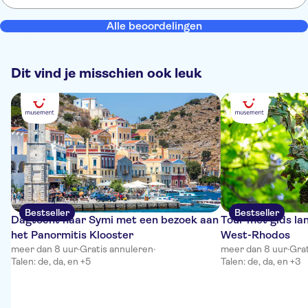
payant car dans le prix juste le car et le guide. Ce qui revient cher
au final car supplément les entrées le repas boissons etc... On
Alle beoordelingen
devrait en être signalée a la réservation et pas après. Juste un
positif la guide très **********
Dit vind je misschien ook leuk
Bestseller
Bestseller
Dagtocht naar Symi met een bezoek aan
Tour met gids la
het Panormitis Klooster
West-Rhodos
meer dan 8 uur
·
Gratis annuleren
·
meer dan 8 uur
·
Grat
Talen: de, da, en +5
Talen: de, da, en +3