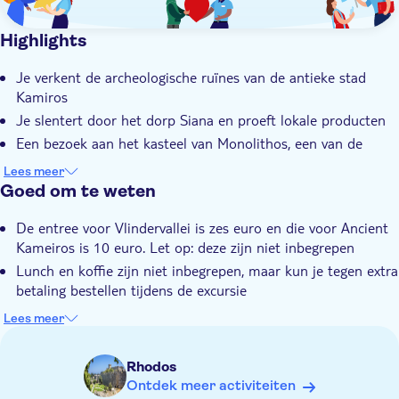
Highlights
Je verkent de archeologische ruïnes van de antieke stad
Kamiros
Je slentert door het dorp Siana en proeft lokale producten
Een bezoek aan het kasteel van Monolithos, een van de
meest panoramische plekken op het eiland, is standaard
Lees meer
inbegrepen
Goed om te weten
Je ontdekt de adembenemende Vlindervallei en hebt wat
vrije tijd op het strand van Kalavarda
De entree voor Vlindervallei is zes euro en die voor Ancient
Kameiros is 10 euro. Let op: deze zijn niet inbegrepen
Je lokale gids heeft een ongeëvenaarde kennis van Rhodos
en zijn erfgoed
Lunch en koffie zijn niet inbegrepen, maar kun je tegen extra
betaling bestellen tijdens de excursie
De tijden zijn bij benadering en kunnen worden gewijzigd
Lees meer
Draag gemakkelijke kleding en schoenen
Neem zonnebrandcrème mee
Rhodos
Niet geschikt voor personen met beperkte mobiliteit
Ontdek meer activiteiten