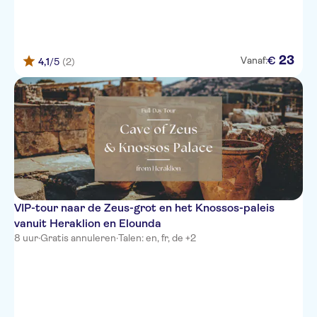
23
€
Vanaf:
4,1
/5
(2)
VIP-tour naar de Zeus-grot en het Knossos-paleis
vanuit Heraklion en Elounda
8 uur
·
Gratis annuleren
·
Talen: en, fr, de +2