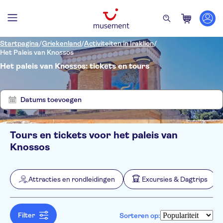
Startpagina
/
Griekenland
/
Activiteiten in Iraklion
/
Het Paleis van Knossos
Het paleis van Knossos: tickets en tours
Laat
Verwijder
8
filters
resultaten
zien
Datums toevoegen
Tours en tickets voor het paleis van
Filters
Prijs (per volwassene)
Knossos
Hoteltransfer
Ticketopties
Instant confirmation
Categorieën
Min.
€
Max.
€
Attracties en rondleidingen
Excursies & Dagtrips
Free cancellation
Attracties en rondleidingen
NO-PICKUP
Taal
E-Voucher
Monumenten
Engels
Excursies & Dagtrips
Tour met audiogids
Musea
Duits
Filter
Sorteren op:
Skip the line
Activiteiten
Cultuur & Geschiedenis
Sightseeingpassen
Frans