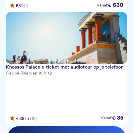
630
€
Vanaf:
5
/5
(1)
Knossos Palace e-ticket met audiotour op je telefoon
Flexibel
·
Talen: en, it, fr +2
35
€
Vanaf:
4,38
/5
(12)