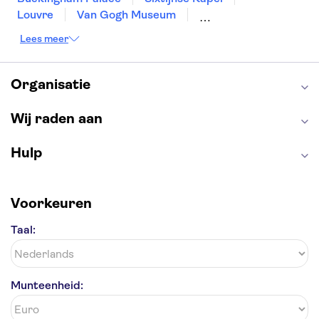
Louvre
Van Gogh Museum
Sagrada Familia
Pantheon
Lees meer
Tower of London
Rijksmuseum
Moulin Rouge
Keukenhof
ARTIS
Edinburgh Castle
Alcatraz
Park Güell
Organisatie
Alhambra
Efteling
Antelope Canyon
Wij raden aan
Hulp
Voorkeuren
Taal:
Munteenheid: