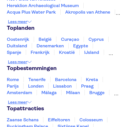
Heraklion Archaeological Museum
andere resorts. Zo bezoek je Knossos zonder
Acqua Plus Water Park
Akropolis van Athene
zelf vervoer te regelen.
Acropolis Museum
Ancient Agora of Athens
Combineer je bezoek met het
Archeologisch
Lees meer
Temple of Olympian Zeus
. Daar zie je veel
Museum van Heraklion
Toplanden
Archeological Museum of Chania
originele Minoïsche voorwerpen die in Knossos
TUI Rhodes Marathon
Temple of Poseidon
Oostenrijk
België
Curaçao
Cyprus
zijn gevonden.
Oia
Athens Archeological Museum
Duitsland
Denemarken
Egypte
Achilleion Palace
Elafonisi
Spanje
Frankrijk
Kroatië
IJsland
Paleokastritsa Monastery
Luxemburg
Marokko
Nederland
Lees meer
Noorwegen
Portugal
Slovenië
Topbestemmingen
Thailand
Tunesië
Turkije
Rome
Tenerife
Barcelona
Kreta
Parijs
Londen
Lissabon
Praag
Amsterdam
Málaga
Milaan
Brugge
Antwerpen
Rotterdam
Gent
Lees meer
Den Haag
Utrecht
Eindhoven
Topattracties
Haarlem
Leiden
Zaanse Schans
Eiffeltoren
Colosseum
Buckingham Palace
Sixtijnse Kapel