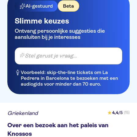
AI-gestuurd
Beta
Slimme keuzes
Ontvang persoonlijke suggesties die
aansluiten bij je interesses
Stel gerust je vraag...
Voorbeeld: skip-the-line tickets om La
Pedrera in Barcelona te bezoeken met een
audiogids voor minder dan 70 euro.
Griekenland
4,4
/5
(15)
Over een bezoek aan het paleis van
Knossos