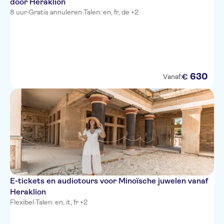
door Heraklion
8 uur
·
Gratis annuleren
·
Talen: en, fr, de +2
630
€
Vanaf:
E-tickets en audiotours voor Minoïsche juwelen vanaf
Heraklion
Flexibel
·
Talen: en, it, fr +2