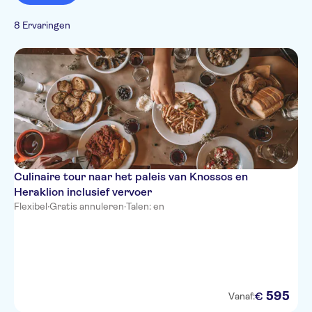
Entree inbegrepen
Transfers
Monumentenbezoek
Eten & Drinken
Nederlands
Tour met gids
Must-sees
Sightseeing & Tradities
Privétransfers
8 Ervaringen
Russisch
Lokaal tintje
Musea &
Spaans
Met maaltijd
Kunstgalerijen
Italiaans
Fast track
Culinaire tour naar het paleis van Knossos en
Heraklion inclusief vervoer
Flexibel
·
Gratis annuleren
·
Talen: en
595
€
Vanaf: