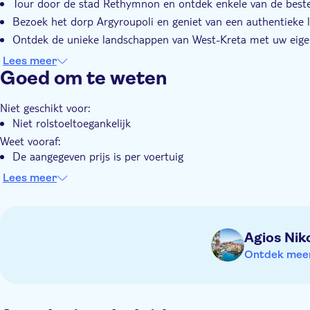
Tour door de stad Rethymnon en ontdek enkele van de beste
Bezoek het dorp Argyroupoli en geniet van een authentieke
Ontdek de unieke landschappen van West-Kreta met uw eigen
Ga door de Venetiaanse straatmarkten van Chania en koop lo
Lees meer
Goed om te weten
Niet geschikt voor:
Niet rolstoeltoegankelijk
Weet vooraf:
De aangegeven prijs is per voertuig
Kinderzitjes beschikbaar
Lees meer
Hulpdieren toegestaan
Dichtbij openbaar vervoer
Kinderwagen toegankelijk
Agios Nik
Ontdek meer 