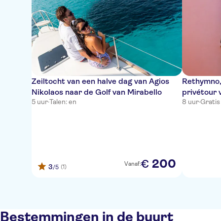
Zeiltocht van een halve dag van Agios
Rethymno,
Nikolaos naar de Golf van Mirabello
privétour 
5 uur
·
Talen: en
8 uur
·
Gratis
200
€
Vanaf:
3
(1)
/5
Bestemmingen in de buurt