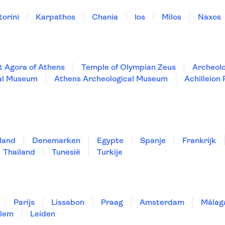
torini
Karpathos
Chania
Ios
Milos
Naxos
t Agora of Athens
Temple of Olympian Zeus
Archeolo
cal Museum
Athens Archeological Museum
Achilleion
land
Denemarken
Egypte
Spanje
Frankrijk
Thailand
Tunesië
Turkije
Parijs
Lissabon
Praag
Amsterdam
Málag
lem
Leiden