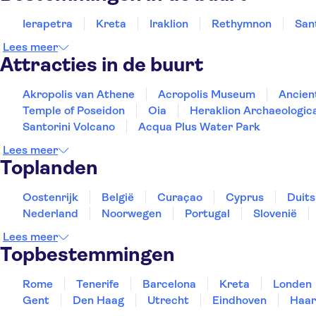
Ierapetra
Kreta
Iraklion
Rethymnon
San
Lees meer
Attracties in de buurt
Akropolis van Athene
Acropolis Museum
Ancien
Temple of Poseidon
Oia
Heraklion Archaeologi
Santorini Volcano
Acqua Plus Water Park
Lees meer
Toplanden
Oostenrijk
België
Curaçao
Cyprus
Duits
Nederland
Noorwegen
Portugal
Slovenië
Lees meer
Topbestemmingen
Rome
Tenerife
Barcelona
Kreta
Londen
Gent
Den Haag
Utrecht
Eindhoven
Haar