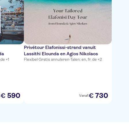
Privétour Elafonissi-strand vanuit
da
Lassithi Elounda en Agios Nikolaos
 de +1
Flexibel
·
Gratis annuleren
·
Talen: en, fr, de +2
590
730
€
€
:
Vanaf: