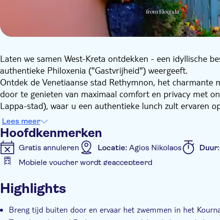
Laten we samen West-Kreta ontdekken - een idyllische be
authentieke Philoxenia ("Gastvrijheid") weergeeft.
Ontdek de Venetiaanse stad Rethymnon, het charmante m
door te genieten van maximaal comfort en privacy met onz
Lappa-stad), waar u een authentieke lunch zult ervaren o
watervallen, de geur van lekker gegrild lamsvlees aan het s
Lees meer
Last but not least krijgt u de kans op een unieke zelfgem
Hoofdkenmerken
voor om al je zintuigen te prikkelen!
Gratis annuleren
Locatie:
Agios Nikolaos
Duur
Kies tussen:
Mobiele voucher wordt geaccepteerd
Optie 1: auto voor maximaal 3 personen
Extra kenmerken
Optie 2: limousineauto voor maximaal 3 personen
Highlights
Optie 3: premium minivan voor maximaal 6 personen
Instant confirmation
Optie 4: premium minibus tot 9 personen
Breng tijd buiten door en ervaar het zwemmen in het Kourn
Optie 5: premium minibus tot 15 personen