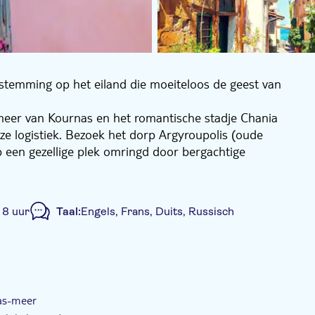
stemming op het eiland die moeiteloos de geest van
eer van Kournas en het romantische stadje Chania
e logistiek. Bezoek het dorp Argyroupolis (oude
p een gezellige plek omringd door bergachtige
pit (Kretenzische Antikristo) en vriendelijke bevolking.
aakte wijnproeverij aan het Kournas-meer. Bereid je
:
8 uur
Taal:
Engels, Frans, Duits, Russisch
as-meer