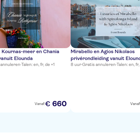
 Kournas-meer en Chania
Mirabello en Agios Nikolaos
vanuit Elounda
privérondleiding vanuit Eloun
 annuleren
·
Talen: en, fr, de +1
8 uur
·
Gratis annuleren
·
Talen: en, fr,
660
€
Vanaf:
Vanaf