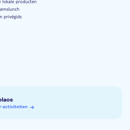
 lokale producten
 lamslunch
 privégids
kale artikelen
olaos
activiteiten