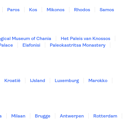
Paros
Kos
Mikonos
Rhodos
Samos
gical Museum of Chania
Het Paleis van Knossos
 Palace
Elafonisi
Paleokastritsa Monastery
Kroatië
IJsland
Luxemburg
Marokko
a
Milaan
Brugge
Antwerpen
Rotterdam