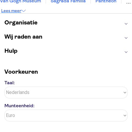
Van Gogh Museum
Sagrada Familia
Pantheon
Tower of London
Rijksmuseum
Moulin Rouge
Lees meer
Keukenhof
ARTIS
Edinburgh Castle
Alcatraz
Park Güell
Alhambra
Efteling
Organisatie
Antelope Canyon
Wij raden aan
Hulp
Voorkeuren
Taal:
Munteenheid: