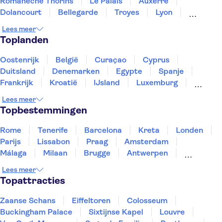
Romaneche Thorins
Le Palais
Auxerre
Dolancourt
Bellegarde
Troyes
Lyon
Annecy
Chateauneuf
Mulhouse
Chambéry
Lees meer
Toplanden
Oostenrijk
België
Curaçao
Cyprus
Duitsland
Denemarken
Egypte
Spanje
Frankrijk
Kroatië
IJsland
Luxemburg
Marokko
Nederland
Noorwegen
Portugal
Lees meer
Slovenië
Thailand
Tunesië
Turkije
Topbestemmingen
Rome
Tenerife
Barcelona
Kreta
Londen
Parijs
Lissabon
Praag
Amsterdam
Málaga
Milaan
Brugge
Antwerpen
Rotterdam
Gent
Den Haag
Utrecht
Lees meer
Eindhoven
Haarlem
Leiden
Topattracties
Zaanse Schans
Eiffeltoren
Colosseum
Buckingham Palace
Sixtijnse Kapel
Louvre