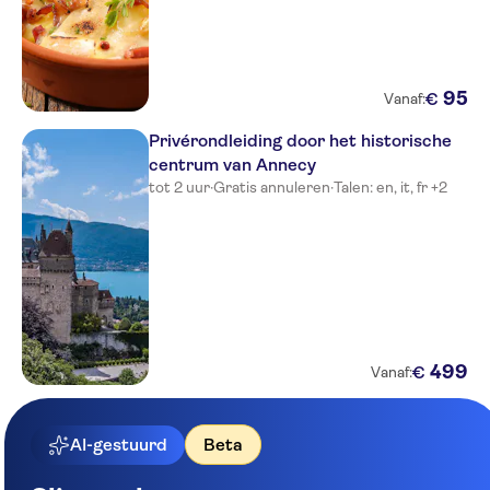
95
€
Vanaf:
Privérondleiding door het historische
centrum van Annecy
tot 2 uur
·
Gratis annuleren
·
Talen: en, it, fr +2
499
€
Vanaf:
AI-gestuurd
Beta