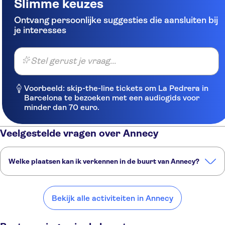
Slimme keuzes
Ontvang persoonlijke suggesties die aansluiten bij
je interesses
Stel gerust je vraag...
Voorbeeld: skip-the-line tickets om La Pedrera in
Barcelona te bezoeken met een audiogids voor
minder dan 70 euro.
Veelgestelde vragen over Annecy
Welke plaatsen kan ik verkennen in de buurt van Annecy?
Dit zijn een paar van onze favoriete plekken om te bezoeken in de
buurt van Annecy:
Bekijk alle activiteiten in Annecy
Bellegarde
Chambéry
Grenoble
Lyon
Macon