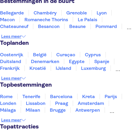
Bestemmingen in de buurt
Bellegarde
Chambéry
Grenoble
Lyon
Macon
Romaneche Thorins
Le Palais
Chateauneuf
Besancon
Beaune
Pommard
Dijon
Orange
Mulhouse
Clermont Ferrand
Lees meer
Toplanden
Oostenrijk
België
Curaçao
Cyprus
Duitsland
Denemarken
Egypte
Spanje
Frankrijk
Kroatië
IJsland
Luxemburg
Marokko
Nederland
Noorwegen
Portugal
Lees meer
Slovenië
Thailand
Tunesië
Turkije
Topbestemmingen
Rome
Tenerife
Barcelona
Kreta
Parijs
Londen
Lissabon
Praag
Amsterdam
Málaga
Milaan
Brugge
Antwerpen
Rotterdam
Gent
Den Haag
Utrecht
Lees meer
Eindhoven
Haarlem
Leiden
Topattracties