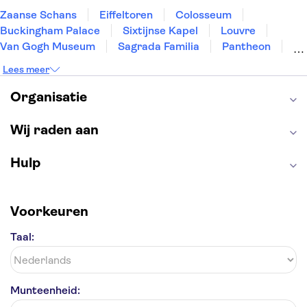
Zaanse Schans
Eiffeltoren
Colosseum
Buckingham Palace
Sixtijnse Kapel
Louvre
Van Gogh Museum
Sagrada Familia
Pantheon
Tower of London
Rijksmuseum
Moulin Rouge
Lees meer
Keukenhof
ARTIS
Edinburgh Castle
Alcatraz
Park Güell
Alhambra
Efteling
Organisatie
Antelope Canyon
Wij raden aan
Hulp
Voorkeuren
Taal:
Munteenheid: