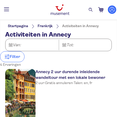
Filters
Prijs (per volwassene)
Hoteltransfer
Ticketopties
Startpagina
Frankrijk
Activiteiten in Annecy
Free cancellation
Categorieën
Min.
€
Max.
€
Activiteiten in Annecy
Instant confirmation
Excursies & Dagtrips
NO-PICKUP
Taal
Tour met gids
Engels
Sightseeing & Tradities
Van:
Activiteiten
Tot:
E-Voucher
Frans
Stad
Lokaal tintje
Wandeltochten
Cultuur & Geschiedenis
Attracties en rondleidingen
Duits
Folklore
Met maaltijd
Filter
Must-sees
Eten & Drinken
Monumenten
Excursies voor locals
Spaans
Kleinere Groep
4 Ervaringen
Italiaans
Annecy 2 uur durende inleidende
wandeltour met een lokale bewoner
2 uur
·
Gratis annuleren
·
Talen: en, fr