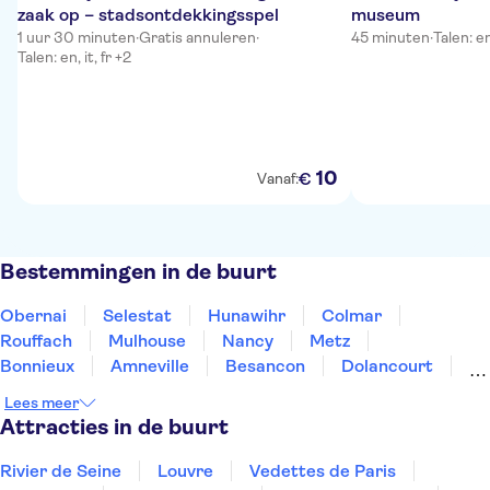
zaak op – stadsontdekkingsspel
museum
1 uur 30 minuten
·
Gratis annuleren
·
45 minuten
·
Talen: en
Talen: en, it, fr +2
10
€
Vanaf:
Bestemmingen in de buurt
Obernai
Selestat
Hunawihr
Colmar
Rouffach
Mulhouse
Nancy
Metz
Bonnieux
Amneville
Besancon
Dolancourt
Dijon
Troyes
Beaune
Lees meer
Attracties in de buurt
Rivier de Seine
Louvre
Vedettes de Paris