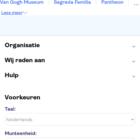
Van Gogh Museum
Sagrada Familia
Pantheon
Tower of London
Rijksmuseum
Moulin Rouge
Lees meer
Keukenhof
ARTIS
Edinburgh Castle
Alcatraz
Park Güell
Alhambra
Efteling
Antelope Canyon
Organisatie
Wij raden aan
Hulp
Voorkeuren
Taal:
Munteenheid: