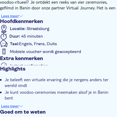
voodoo-ritueel? Je ontdekt een reeks van vier ceremonies,
gefilmd in Benin door onze partner Virtual Journey. Het is een
meeslepende visuele en auditieve ervaring in 360° die je
Lees meer
midden in de actie plaatst. Je duikt in verschillende
Hoofdkenmerken
afleveringen:
Locatie:
Straatsburg
Een Fa-waarzeggingsceremonie, waarin de geomantische
Duur:
45 minuten
kunst van de voodoo wordt getoond
Taal:
Engels, Frans, Duits
Ceremonies ter ere van Mami Wata, de godin van de
Mobiele voucher wordt geaccepteerd
oceanen
Extra kenmerken
Het ritueel dat verband houdt met Kokou
Het Zangbeto-masker
Instant confirmation
Highlights
Official reseller
Je beleeft een virtuele ervaring die je nergens anders ter
E-Voucher
wereld vindt
Je kunt voodoo-ceremonies meemaken alsof je in Benin
bent
De films zijn opgenomen tijdens echte ceremonies voor een
Lees meer
authentieke sfeer
Goed om te weten