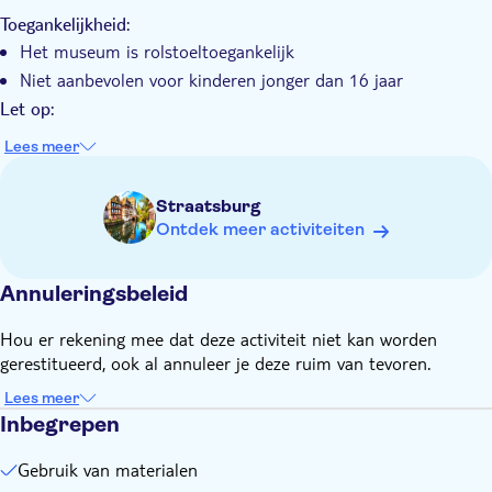
Toegankelijkheid:
Het museum is rolstoeltoegankelijk
Niet aanbevolen voor kinderen jonger dan 16 jaar
Let op:
Ticket is slechts geldig voor één persoon
Lees meer
Entree tot het museum/rondleiding is niet inbegrepen en
moet apart worden gekocht als je het museum wilt
Straatsburg
bezoeken
Ontdek meer activiteiten
Beschikbaar van 14.00 tot 18.00 uur tijdens de
openingstijden van het museum
Annuleringsbeleid
Vergeet niet mee te nemen:
Een geldig identiteitsbewijs (vereist voor het huren van een
Hou er rekening mee dat deze activiteit niet kan worden
koptelefoon)
gerestitueerd, ook al annuleer je deze ruim van tevoren.
Lees meer
Inbegrepen
Gebruik van materialen