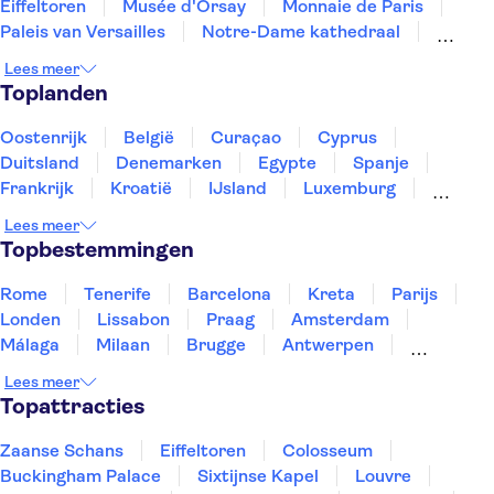
Eiffeltoren
Musée d'Orsay
Monnaie de Paris
Paleis van Versailles
Notre-Dame kathedraal
Disneyland® Parijs
Sainte-Chapelle en Conciergerie
Lees meer
Montmartre
Place du Trocadéro
Toplanden
Tours en trips vanuit Paris
Musée du quai Branly
Loiredal en kastelen
Oostenrijk
België
Curaçao
Cyprus
Duitsland
Denemarken
Egypte
Spanje
Frankrijk
Kroatië
IJsland
Luxemburg
Marokko
Nederland
Noorwegen
Portugal
Lees meer
Slovenië
Thailand
Tunesië
Turkije
Topbestemmingen
Rome
Tenerife
Barcelona
Kreta
Parijs
Londen
Lissabon
Praag
Amsterdam
Málaga
Milaan
Brugge
Antwerpen
Rotterdam
Gent
Den Haag
Utrecht
Lees meer
Eindhoven
Haarlem
Leiden
Topattracties
Zaanse Schans
Eiffeltoren
Colosseum
Buckingham Palace
Sixtijnse Kapel
Louvre