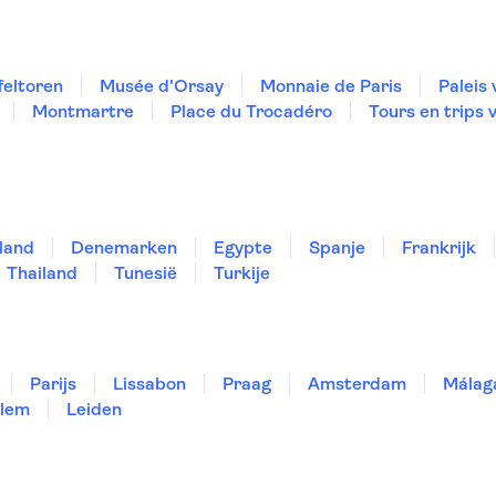
ffeltoren
Musée d'Orsay
Monnaie de Paris
Paleis 
Montmartre
Place du Trocadéro
Tours en trips 
land
Denemarken
Egypte
Spanje
Frankrijk
Thailand
Tunesië
Turkije
Parijs
Lissabon
Praag
Amsterdam
Málag
lem
Leiden