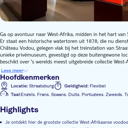
Ga op avontuur naar West-Afrika, midden in het hart van 
Er staat een historische watertoren uit 1878, die nu diens
Château Vodou, gelegen vlak bij het treinstation van Str
unieke privémuseum, gevestigd op deze buitengewone loca
beschikt over 's werelds meest uitgebreide collectie West
Je zult een frisse kijk van de wereld ontdekken. Ver verwi
Lees meer
authentieke vorm: een veelzijdige religie en levensfilosofi
Hoofdkenmerken
spirituele systeem omvat een breed spectrum aan praktijk
Locatie:
Straatsburg
Geldigheid:
Flexibel
in het leven markeren: geboorten, huwelijken, sterfgevall
Taal:
Engels, Frans, Spaans, Duits, Portugees, Zweeds, T
bewaren tussen de tastbare, aardse wereld en het onzicht
Extra kenmerken
waarzeggerij, ceremonies en heilige voorwerpen.
Highlights
Hier vertelt elk voorwerp een verhaal en getuigt elk stuk v
Instant confirmation
Official reseller
Regenachtige d
Ghana. Je maakt kennis met Hébiéso (god van de donder)
Je ontdekt hier de grootste collectie West-Afrikaanse voodo
het struikgewas) en alle andere figuren uit het voodoo-pa