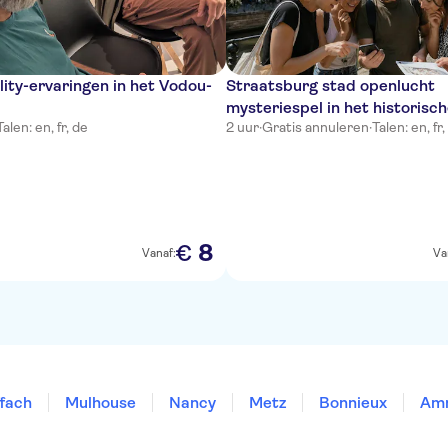
ality-ervaringen in het Vodou-
Straatsburg stad openlucht
mysteriespel in het historisc
Talen: en, fr, de
2 uur
·
Gratis annuleren
·
Talen: en, fr,
8
€
Vanaf:
Va
fach
Mulhouse
Nancy
Metz
Bonnieux
Amn