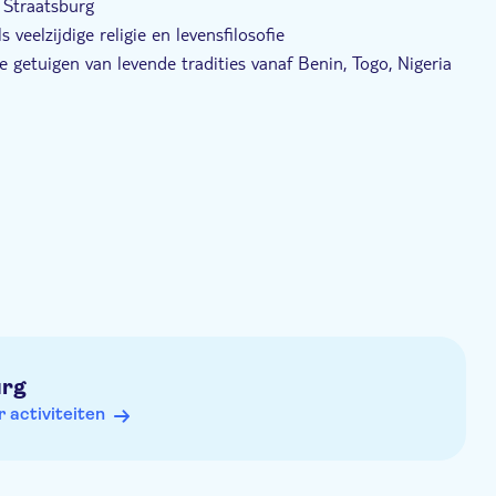
 Straatsburg
eelzijdige religie en levensfilosofie
 getuigen van levende tradities vanaf Benin, Togo, Nigeria
 Portugees, Zweeds en Tsjechisch
arief (studenten) aanvragen – bewijs vereist bij de ingang
e website
urg
activiteiten
indien van toepassing)