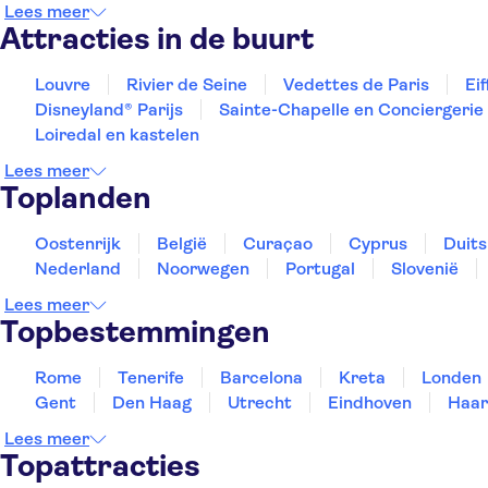
Lees meer
Attracties in de buurt
Louvre
Rivier de Seine
Vedettes de Paris
Ei
Disneyland® Parijs
Sainte-Chapelle en Conciergerie
Loiredal en kastelen
Lees meer
Toplanden
Oostenrijk
België
Curaçao
Cyprus
Duits
Nederland
Noorwegen
Portugal
Slovenië
Lees meer
Topbestemmingen
Rome
Tenerife
Barcelona
Kreta
Londen
Gent
Den Haag
Utrecht
Eindhoven
Haar
Lees meer
Topattracties