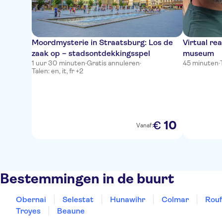
Moordmysterie in Straatsburg: Los de
Virtual re
zaak op – stadsontdekkingsspel
museum
1 uur 30 minuten
·
Gratis annuleren
·
45 minuten
·
Talen: en, it, fr +2
10
€
Vanaf:
Bestemmingen in de buurt
Obernai
Selestat
Hunawihr
Colmar
Rouf
Troyes
Beaune