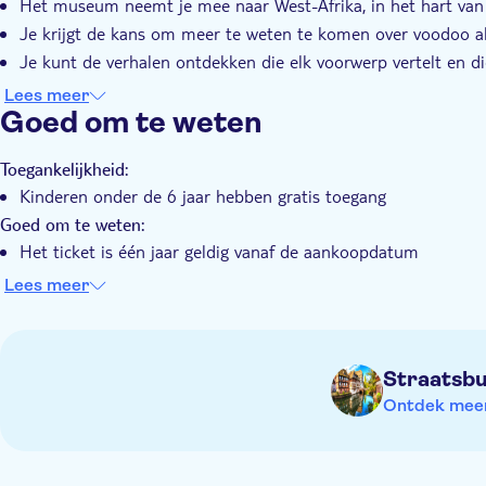
Het museum neemt je mee naar West-Afrika, in het hart van
Je krijgt de kans om meer te weten te komen over voodoo als v
Je kunt de verhalen ontdekken die elk voorwerp vertelt en die
en Ghana
Lees meer
Goed om te weten
Toegankelijkheid:
Kinderen onder de 6 jaar hebben gratis toegang
Goed om te weten:
Het ticket is één jaar geldig vanaf de aankoopdatum
Audiogidsen beschikbaar in het Frans, Engels, Spaans, Duits,
Lees meer
Werklozen en families met veel kinderen kunnen een kortingst
van het museum
Openingstijden van het museum zijn te vinden op de officiël
Straatsb
Vergeet niet mee te nemen:
Ontdek meer 
Een geldig identiteitsbewijs of een kopie van je paspoort
Bewijs dat je in aanmerking komt voor het studententarief (