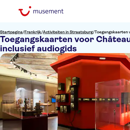
Startpagina
/
Frankrijk
/
Activiteiten in Straatsburg
/
Toegangskaarten vo
Toegangskaarten voor Château
inclusief audiogids