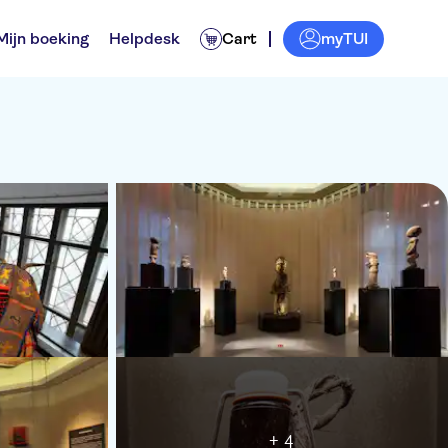
myTUI
Mijn boeking
Helpdesk
Cart
+ 4