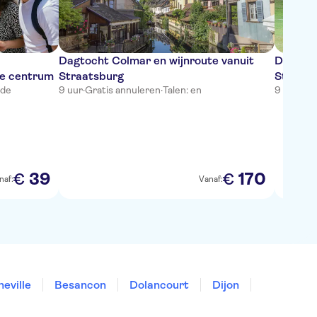
Dagtocht Colmar en wijnroute vanuit
Dagtoch
he centrum
Straatsburg
Straats
 de
9 uur
·
Gratis annuleren
·
Talen: en
9 uur
·
Gra
39
170
€
€
naf:
Vanaf:
eville
Besancon
Dolancourt
Dijon