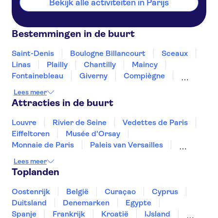
Bekijk alle activiteiten in Parijs
Bestemmingen in de buurt
Saint-Denis
Boulogne Billancourt
Sceaux
Linas
Plailly
Chantilly
Maincy
Fontainebleau
Giverny
Compiègne
Rouen
Amiens
Orleans
Épernay
Lees meer
Attracties in de buurt
Louvre
Rivier de Seine
Vedettes de Paris
Eiffeltoren
Musée d'Orsay
Monnaie de Paris
Paleis van Versailles
Notre-Dame kathedraal
Disneyland® Parijs
Lees meer
Sainte-Chapelle en Conciergerie
Toplanden
Montmartre
Place du Trocadéro
Tours en trips vanuit Paris
Oostenrijk
België
Curaçao
Cyprus
Musée du quai Branly
Loiredal en kastelen
Duitsland
Denemarken
Egypte
Spanje
Frankrijk
Kroatië
IJsland