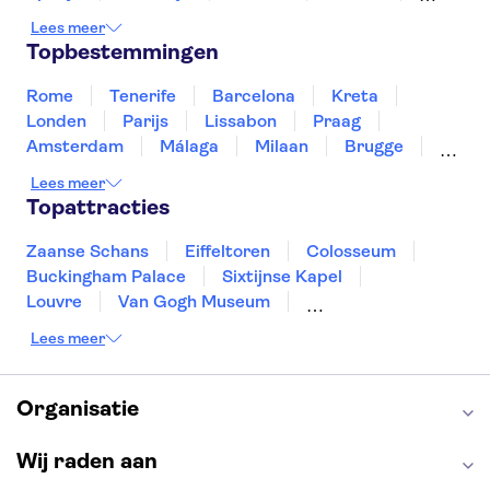
Luxemburg
Marokko
Nederland
Lees meer
Noorwegen
Portugal
Slovenië
Topbestemmingen
Thailand
Tunesië
Turkije
Rome
Tenerife
Barcelona
Kreta
Londen
Parijs
Lissabon
Praag
Amsterdam
Málaga
Milaan
Brugge
Antwerpen
Rotterdam
Gent
Lees meer
Den Haag
Utrecht
Eindhoven
Topattracties
Haarlem
Leiden
Zaanse Schans
Eiffeltoren
Colosseum
Buckingham Palace
Sixtijnse Kapel
Louvre
Van Gogh Museum
Sagrada Familia
Pantheon
Lees meer
Tower of London
Rijksmuseum
Moulin Rouge
Keukenhof
ARTIS
Edinburgh Castle
Alcatraz
Park Güell
Organisatie
Alhambra
Efteling
Antelope Canyon
Wij raden aan