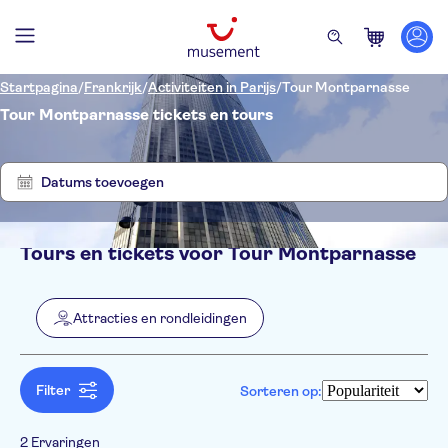
Startpagina
/
Frankrijk
/
Activiteiten in Parijs
/
Tour Montparnasse
Tour Montparnasse tickets en tours
Laat
Verwijder
2
filters
resultaten
zien
Datums toevoegen
Tours en tickets voor Tour Montparnasse
Filters
Prijs (per volwassene)
Hoteltransfer
Ticketopties
Attracties en rondleidingen
Free cancellation
Categorieën
Min.
€
Max.
€
Instant confirmation
Attracties en rondleidingen
NO-PICKUP
Taal
Entree inbegrepen
Sightseeingpassen
Filter
Sorteren op:
2 Ervaringen