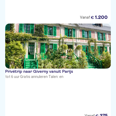
1
.
200
€
Vanaf:
Privétrip naar Giverny vanuit Parijs
tot 6 uur
·
Gratis annuleren
·
Talen: en
375
€
Vanaf: