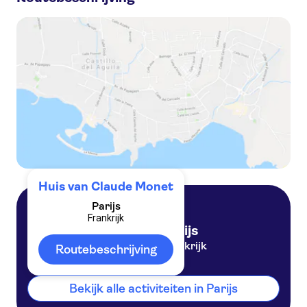
Kaartjes voor het huis van Monet inclusief busvervoer vanaf Parijs
Excursie vanaf een halve dag naar Giverny met het huis en de tuinen vanaf Monet vanuit Parijs
Versailles en Giverny dagtrip voor kleine groepen vanuit Parijs
Dagtocht naar de tuin van Monet in Giverny en Auvers-sur-Oise met het Van Goghhuis vanuit Parijs
Huis van Claude Monet
Parijs
Frankrijk
Parijs
Frankrijk
Routebeschrijving
Bekijk alle activiteiten in Parijs