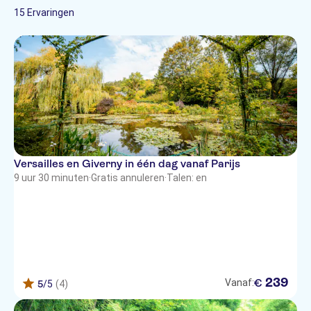
Spaans
Musea &
Met maaltijd
Musea
Platteland
15 Ervaringen
Italiaans
Kunstgalerijen
E-Voucher
Japans
Fast track
Koreaans
Portugees
Russisch
Chinees
Versailles en Giverny in één dag vanaf Parijs
9 uur 30 minuten
·
Gratis annuleren
·
Talen: en
239
€
Vanaf:
5
/5
(4)