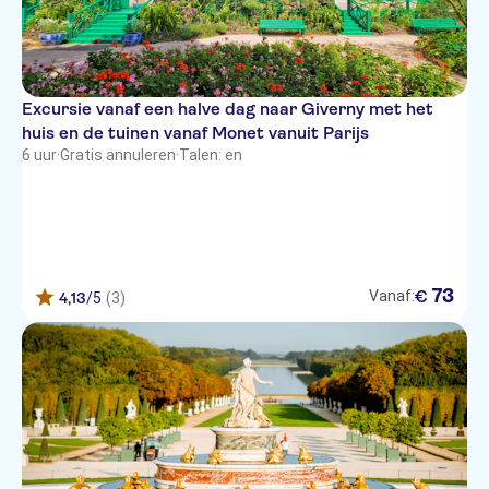
Excursie vanaf een halve dag naar Giverny met het
huis en de tuinen vanaf Monet vanuit Parijs
6 uur
·
Gratis annuleren
·
Talen: en
73
€
Vanaf:
4,13
/5
(3)