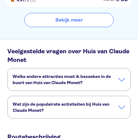
4,47
/5
(3)
Bekijk meer
Veelgestelde vragen over Huis van Claude
Monet
Welke andere attracties moet ik bezoeken in de
buurt van Huis van Claude Monet?
Deze andere attracties in Huis van Claude Monet wil je niet
missen:
Wat zijn de populairste activiteiten bij Huis van
Louvre
Rivier de Seine
Vedettes de Paris
Eiffeltoren
Claude Monet?
Musée d'Orsay
Monnaie de Paris
Dit zijn de populairste activiteiten bij Huis van Claude
Monet:
Routebeschrijving
Versailles en Giverny in één dag vanaf Parijs