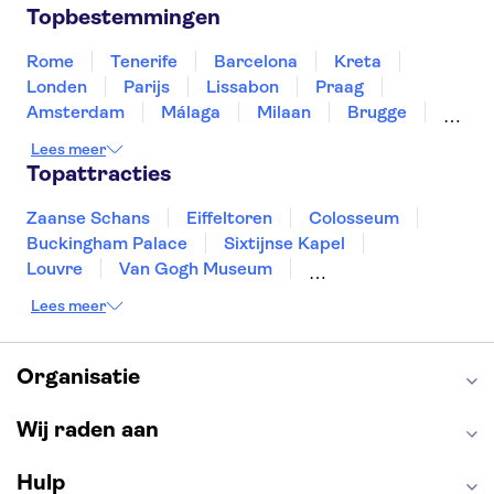
Noorwegen
Portugal
Slovenië
Topbestemmingen
Thailand
Tunesië
Turkije
Rome
Tenerife
Barcelona
Kreta
Londen
Parijs
Lissabon
Praag
Amsterdam
Málaga
Milaan
Brugge
Antwerpen
Rotterdam
Gent
Lees meer
Den Haag
Utrecht
Eindhoven
Topattracties
Haarlem
Leiden
Zaanse Schans
Eiffeltoren
Colosseum
Buckingham Palace
Sixtijnse Kapel
Louvre
Van Gogh Museum
Sagrada Familia
Pantheon
Lees meer
Tower of London
Rijksmuseum
Moulin Rouge
Keukenhof
ARTIS
Edinburgh Castle
Alcatraz
Park Güell
Organisatie
Alhambra
Efteling
Antelope Canyon
Wij raden aan
Hulp