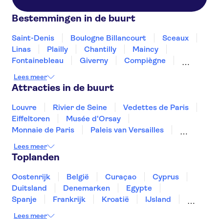
Bestemmingen in de buurt
Saint-Denis
Boulogne Billancourt
Sceaux
Linas
Plailly
Chantilly
Maincy
Fontainebleau
Giverny
Compiègne
Rouen
Amiens
Orleans
Épernay
Lees meer
Attracties in de buurt
Louvre
Rivier de Seine
Vedettes de Paris
Eiffeltoren
Musée d'Orsay
Monnaie de Paris
Paleis van Versailles
Notre-Dame kathedraal
Disneyland® Parijs
Lees meer
Sainte-Chapelle en Conciergerie
Toplanden
Montmartre
Place du Trocadéro
Tours en trips vanuit Paris
Oostenrijk
België
Curaçao
Cyprus
Musée du quai Branly
Loiredal en kastelen
Duitsland
Denemarken
Egypte
Spanje
Frankrijk
Kroatië
IJsland
Luxemburg
Marokko
Nederland
Lees meer