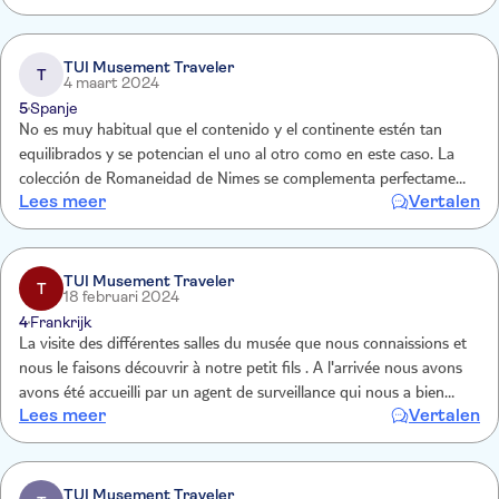
TUI Musement Traveler
T
4 maart 2024
5
Spanje
No es muy habitual que el contenido y el continente estén tan
equilibrados y se potencian el uno al otro como en este caso. La
colección de Romaneidad de Nimes se complementa perfectamente
Lees meer
Vertalen
con el espléndido diseño arquitectónico ideado por Norman Foster.
TUI Musement Traveler
T
18 februari 2024
4
Frankrijk
La visite des différentes salles du musée que nous connaissions et
nous le faisons découvrir à notre petit fils . A l'arrivée nous avons
avons été accueilli par un agent de surveillance qui nous a bien
Lees meer
Vertalen
indiqué le sens de la visite. En plus des autres visites nous avons
découvert d'autres salles.
TUI Musement Traveler