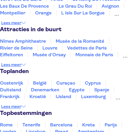
Les Baux De Provence
Le Grau Du Roi
Avignon
Montpellier
Orange
L Isle Sur La Sorgue
Sete
Aix-en-Provence
Marseille
Beziers
Lees meer
Narbonne
Le Castellet
Attracties in de buurt
Nîmes Amphitheatre
Musée de la Romanité
Rivier de Seine
Louvre
Vedettes de Paris
Eiffeltoren
Musée d'Orsay
Monnaie de Paris
Paleis van Versailles
Notre-Dame kathedraal
Lees meer
Disneyland® Parijs
Sainte-Chapelle en Conciergerie
Toplanden
Montmartre
Place du Trocadéro
Tours en trips vanuit Paris
Oostenrijk
België
Curaçao
Cyprus
Duitsland
Denemarken
Egypte
Spanje
Frankrijk
Kroatië
IJsland
Luxemburg
Marokko
Nederland
Noorwegen
Portugal
Lees meer
Slovenië
Thailand
Tunesië
Turkije
Topbestemmingen
Rome
Tenerife
Barcelona
Kreta
Parijs
Londen
Lissabon
Praag
Amsterdam