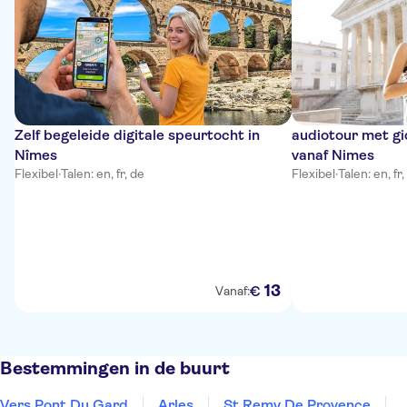
Zelf begeleide digitale speurtocht in
audiotour met gi
Nîmes
vanaf Nimes
Flexibel
·
Talen: en, fr, de
Flexibel
·
Talen: en, fr,
13
€
Vanaf:
Bestemmingen in de buurt
Vers Pont Du Gard
Arles
St Remy De Provence