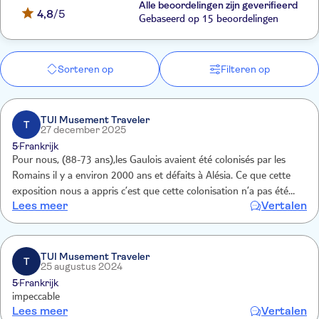
Alle beoordelingen zijn geverifieerd
4,8
/5
Gebaseerd op 15 beoordelingen
Sorteren op
Filteren op
TUI Musement Traveler
T
27 december 2025
5
Frankrijk
Pour nous, (88-73 ans),les Gaulois avaient été colonisés par les
Romains il y a environ 2000 ans et défaits à Alésia. Ce que cette
exposition nous a appris c’est que cette colonisation n’a pas été
Lees meer
Vertalen
aussi dramatique puisque les Romains ont su élever les Gaulois les
plus billants dans la société !
TUI Musement Traveler
T
25 augustus 2024
5
Frankrijk
impeccable
Lees meer
Vertalen