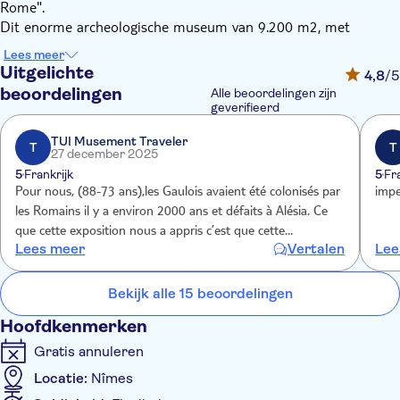
Rome".
Dit enorme archeologische museum van 9.200 m2, met
uitzicht op de Arènes, nodigt u uit voor een unieke ervaring
Lees meer
waarbij u terug in de tijd reist door de geschiedenis van Nîmes,
Uitgelichte
4,8
/5
van de 7e eeuw voor Christus tot de middeleeuwen, aan de
beoordelingen
Alle beoordelingen zijn
hand van een zeer innovatieve museografie en meeslepende
geverifieerd
scenografie (augmented reality, monumentale audiovisuele
TUI Musement Traveler
technologieën, enz.).
T
T
27 december 2025
Het hotel is gebouwd met hedendaagse architectuur en is
5
Frankrijk
5
Fr
voorzien van de nieuwste technologische snufjes. Het beschikt
Pour nous, (88-73 ans),les Gaulois avaient été colonisés par
impe
over een panoramisch restaurant, een archeologische tuin en
les Romains il y a environ 2000 ans et défaits à Alésia. Ce
een openluchtdakterras met een adembenemend 360°-uitzicht
que cette exposition nous a appris c’est que cette
over Nîmes en haar mooiste Romeinse juwelen.
Lees meer
Vertalen
Lee
colonisation n’a pas été aussi dramatique puisque les
Romains ont su élever les Gaulois les plus billants dans la
société !
Bekijk alle 15 beoordelingen
Hoofdkenmerken
Gratis annuleren
Locatie:
Nîmes