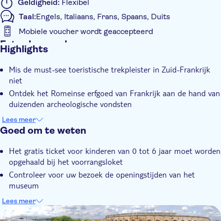
Geldigheid:
Flexibel
Taal:
Engels, Italiaans, Frans, Spaans, Duits
Mobiele voucher wordt geaccepteerd
Extra kenmerken
Highlights
Instant confirmation
Mis de must-see toeristische trekpleister in Zuid-Frankrijk
Skip the line
niet
Entree inbegrepen
Ontdek het Romeinse erfgoed van Frankrijk aan de hand van
duizenden archeologische vondsten
Geniet van een unieke locatie met het mooiste uitzicht over
Lees meer
Nîmes
Goed om te weten
Neem het hele gezin mee - iedereen zal er van genieten
Het gratis ticket voor kinderen van 0 tot 6 jaar moet worden
Bespaar tijd met skip-the-line toegang en bekijk meer
opgehaald bij het voorrangsloket
Controleer voor uw bezoek de openingstijden van het
museum
Toon uw ticket direct bij de ingang van het museum
Lees meer
DSA1Musée de la Romanité