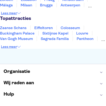
Málaga
Milaan
Brugge
Antwerpen
Rotterdam
Gent
Den Haag
Utrecht
Lees meer
Eindhoven
Haarlem
Leiden
Topattracties
Zaanse Schans
Eiffeltoren
Colosseum
Buckingham Palace
Sixtijnse Kapel
Louvre
Van Gogh Museum
Sagrada Familia
Pantheon
Tower of London
Rijksmuseum
Moulin Rouge
Lees meer
Keukenhof
ARTIS
Edinburgh Castle
Alcatraz
Park Güell
Alhambra
Efteling
Antelope Canyon
Organisatie
Wij raden aan
Hulp