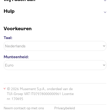
Hulp
Voorkeuren
Taal:
Munteenheid:
© 2026 Musement S.p.A., onderdeel van de
TUI-Groep VAT IT07978000000961 Licentie
nr. 170695
Neem contact op met ons
Privacybeleid