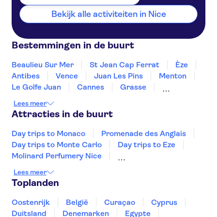
Bekijk alle activiteiten in Nice
Bestemmingen in de buurt
Beaulieu Sur Mer
St Jean Cap Ferrat
Èze
Antibes
Vence
Juan Les Pins
Menton
Le Golfe Juan
Cannes
Grasse
Mandelieu La Napoule
Ste Maxime
Lees meer
Draguignan
St Tropez
Attracties in de buurt
Day trips to Monaco
Promenade des Anglais
Day trips to Monte Carlo
Day trips to Eze
Molinard Perfumery Nice
Villa Ephrussi de Rothschild
Rivier de Seine
Lees meer
Louvre
Vedettes de Paris
Eiffeltoren
Toplanden
Musée d'Orsay
Monnaie de Paris
Paleis van Versailles
Notre-Dame kathedraal
Oostenrijk
België
Curaçao
Cyprus
Disneyland® Parijs
Duitsland
Denemarken
Egypte