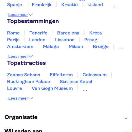
Spanje
Frankrijk
Kroatië
IJsland
Luxemburg
Marokko
Nederland
Lees meer
Noorwegen
Portugal
Slovenië
Topbestemmingen
Thailand
Tunesië
Turkije
Rome
Tenerife
Barcelona
Kreta
Parijs
Londen
Lissabon
Praag
Amsterdam
Málaga
Milaan
Brugge
Antwerpen
Rotterdam
Gent
Lees meer
Den Haag
Utrecht
Eindhoven
Topattracties
Haarlem
Leiden
Zaanse Schans
Eiffeltoren
Colosseum
Buckingham Palace
Sixtijnse Kapel
Louvre
Van Gogh Museum
Sagrada Familia
Pantheon
Lees meer
Tower of London
Rijksmuseum
Moulin Rouge
Keukenhof
ARTIS
Edinburgh Castle
Alcatraz
Park Güell
Organisatie
Alhambra
Efteling
Antelope Canyon
Wij raden aan