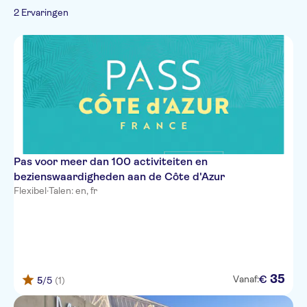
In de vrije natuur
Cultuur & Geschiedenis
2 Ervaringen
Tickets en evenementen
Wandel- en
Indoor activiteiten
Monumentenbezoek
Sport
Eten & Drinken
fietstochten
Workshops &
Must-sees
Personal transporter tours
Proeverijen
Natuur
Sightseeing & Tradities
Cursussen
Wandeltochten
Culinair
Overige sporten
Folklore
Indoor fun
Wateractiviteiten
Pas voor meer dan 100 activiteiten en
bezienswaardigheden aan de Côte d'Azur
Flexibel
·
Talen: en, fr
35
€
Vanaf:
5
/5
(1)