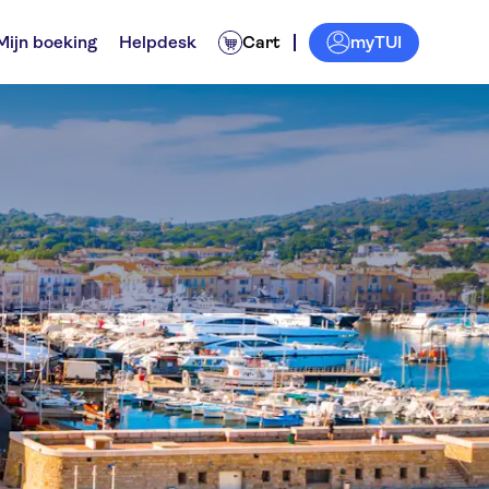
myTUI
Mijn boeking
Helpdesk
Cart
ips
iten
Transfers