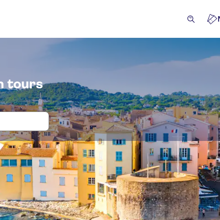
n tours
en tickets voor French Riviera day tr
cursies & Dagtrips
Attracties en rondleidingen
Activite