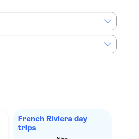
ry Nice
our van een hele dag langs de Italiaanse Rivièra
French Riviera day
trips