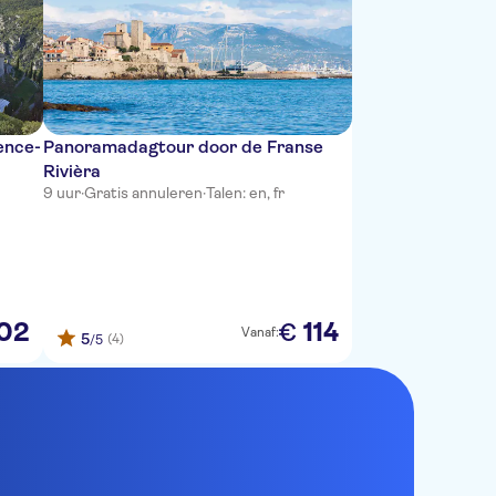
ence-
Panoramadagtour door de Franse
Rivièra
9 uur
·
Gratis annuleren
·
Talen: en, fr
02
114
€
Vanaf:
5
(4)
/5