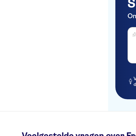
S
Hotel Le Royal
On
Hyatt Regency Nice Palais
de la Mediterranee
Stel 
Hotel Boreal
Best Western Alba Hotel
Hotel Suede
Hotel Beau Rivage
The Deck Hotel by
V
HappyCulture
d
Hotel Carlton Nice
Hotel des Dames
Hotel Aria
Ibis Nice Centre Gare
Veelgestelde vragen over Fr