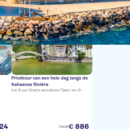
Sorteren op:
Privétour van een hele dag langs de
Italiaanse Rivièra
r
tot 8 uur
·
Gratis annuleren
·
Talen: en, fr
24
886
€
Vanaf: