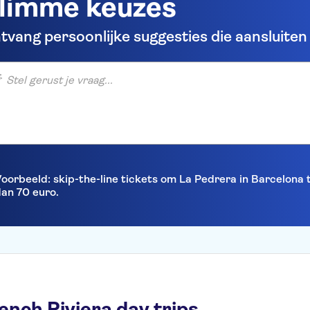
limme keuzes
tvang persoonlijke suggesties die aansluiten b
gerust je vraag...
oorbeeld: skip-the-line tickets om La Pedrera in Barcelona
an 70 euro.
ench Riviera day trips