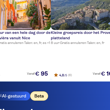
r van een hele dag door de
Kleine groepsreis door het Prov
vièra vanuit Nice
platteland
ratis annuleren
·
Talen: en, fr, es +1
8 uur
·
Gratis annuleren
·
Talen: en, fr
95
1
€
€
Vanaf:
Vanaf:
4,8
)
(6)
/5
AI-gestuurd
Beta