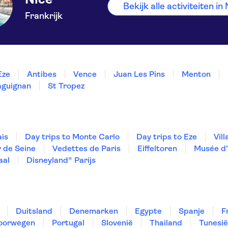
Bekijk alle activiteiten in
Frankrijk
Èze
Antibes
Vence
Juan Les Pins
Menton
aguignan
St Tropez
is
Day trips to Monte Carlo
Day trips to Eze
Vil
r de Seine
Vedettes de Paris
Eiffeltoren
Musée d
aal
Disneyland® Parijs
Duitsland
Denemarken
Egypte
Spanje
F
oorwegen
Portugal
Slovenië
Thailand
Tunesië