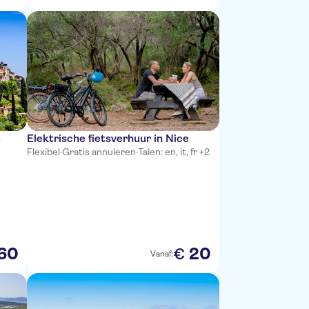
e
Elektrische fietsverhuur in Nice
Flexibel
·
Gratis annuleren
·
Talen: en, it, fr +2
r
60
20
€
Vanaf: