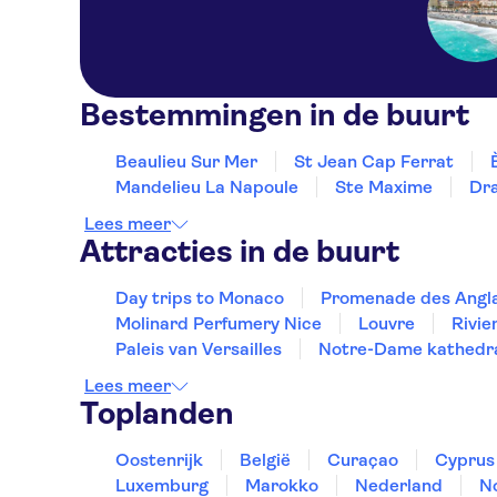
Novotel Suites Nice
Aeroport
Hotel Aston La Scala
Bestemmingen in de buurt
Hotel Cronstadt
Splendid Hotel & Spa Nice
Beaulieu Sur Mer
St Jean Cap Ferrat
Mandelieu La Napoule
Ste Maxime
Dr
Hotel Le Grimaldi
Lees meer
Ajoupa Apart'hotel Nice
Attracties in de buurt
Hotel Paradis
Day trips to Monaco
Promenade des Angla
Hotel du Midi
Molinard Perfumery Nice
Louvre
Rivie
Paleis van Versailles
Notre-Dame kathedr
Hotel So’co by
HappyCulture
Lees meer
Toplanden
Hotel d'Ostende
Oostenrijk
België
Curaçao
Cyprus
Hotel Le Grimaldi by
HappyCulture
Luxemburg
Marokko
Nederland
N