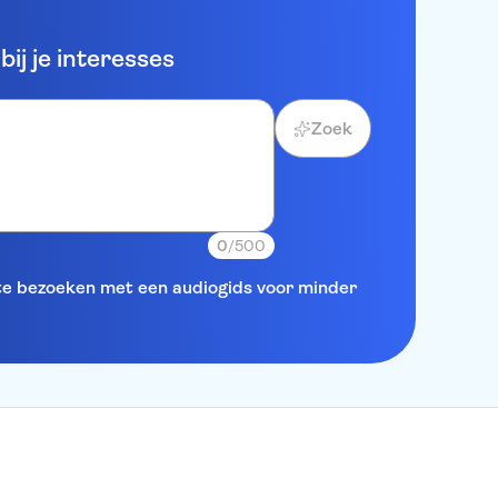
ij je interesses
Zoek
0
/500
 te bezoeken met een audiogids voor minder