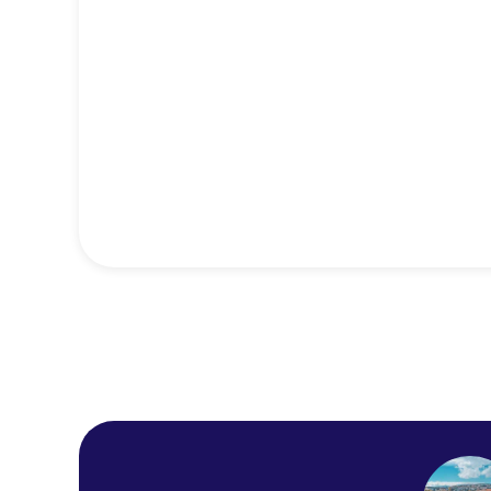
Hotel Danemark
Hotel Gounod Nice
Premiere Classe Nice -
Promenade Des Anglais
Hotel Albert 1er
Mercure Nice Centre
Grimaldi
La Villa Nice Victor Hugo
Adagio Access Nice
Magnan
Best Western Plus Hotel
Massena Nice
NH Nice
Ibis Styles Nice Vieux Port