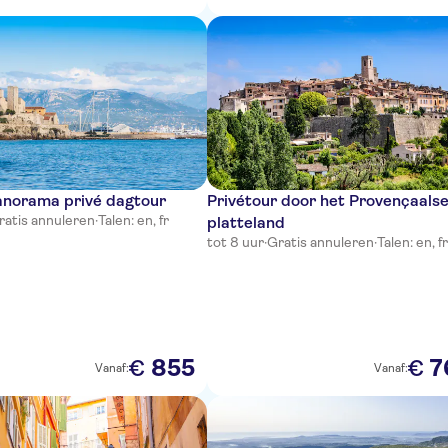
anorama privé dagtour
Privétour door het Provençaals
ratis annuleren
·
Talen: en, fr
platteland
tot 8 uur
·
Gratis annuleren
·
Talen: en, f
855
7
€
€
Vanaf:
Vanaf: