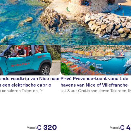
en
ende roadtrip van Nice naar
Privé Provence-tocht vanuit de
 een elektrische cabrio
havens van Nice of Villefranche
s annuleren
·
Talen: en, fr
tot 8 uur
·
Gratis annuleren
·
Talen: en, f
320
4
€
€
Vanaf:
Vanaf: