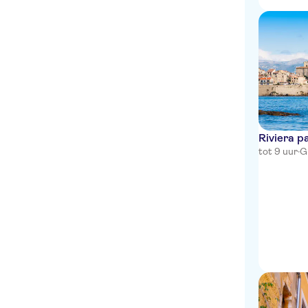
HappyCulture
Hotel Lafayette Nice
Mercure Nice Marche aux
Fleurs
easyHotel Nice Palais des
Congres Vieux Nice
Le Meridien Nice
Riviera p
tot 9 uur
·
G
Nice Excelsior Hotel
Hotel de la Mer
Hotel Bristol
Hotel Villa La Tour
Hotel Belle Meuniere
Hotel Ibis Nice Aeroport
Promenade Des Anglais