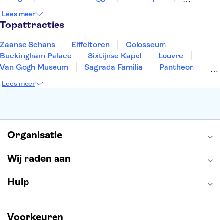
Rotterdam
Gent
Den Haag
Utrecht
Lees meer
Eindhoven
Haarlem
Leiden
Topattracties
Zaanse Schans
Eiffeltoren
Colosseum
Buckingham Palace
Sixtijnse Kapel
Louvre
Van Gogh Museum
Sagrada Familia
Pantheon
Tower of London
Rijksmuseum
Moulin Rouge
Lees meer
Keukenhof
ARTIS
Edinburgh Castle
Alcatraz
Park Güell
Alhambra
Efteling
Antelope Canyon
Organisatie
Wij raden aan
Hulp
Voorkeuren