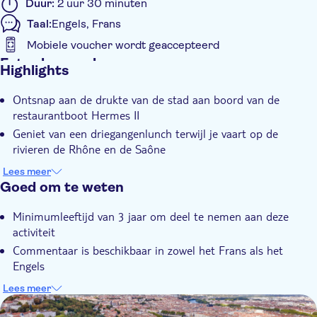
Duur:
2 uur 30 minuten
Taal:
Engels, Frans
Mobiele voucher wordt geaccepteerd
Extra kenmerken
Highlights
Instant confirmation
Ontsnap aan de drukte van de stad aan boord van de
restaurantboot Hermes II
Geniet van een driegangenlunch terwijl je vaart op de
rivieren de Rhône en de Saône
Bewonder Lyon terwijl het oplicht met lichten vanaf het
Lees meer
water en leer meer over de stad
Goed om te weten
Minimumleeftijd van 3 jaar om deel te nemen aan deze
activiteit
Commentaar is beschikbaar in zowel het Frans als het
Engels
Het instappen begint 30 minuten voor de vertrektijd van de
Lees meer
cruise
DSA1Les Bateaux Lyonnais