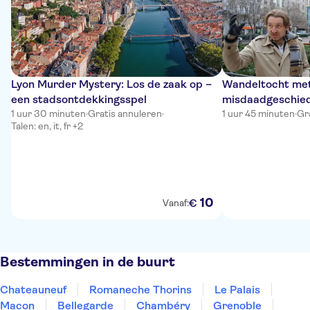
Lyon Murder Mystery: Los de zaak op –
Wandeltocht met
een stadsontdekkingsspel
misdaadgeschiede
1 uur 30 minuten
·
Gratis annuleren
·
in Lyon
1 uur 45 minuten
·
Gr
Talen: en, it, fr +2
10
€
Vanaf:
Bestemmingen in de buurt
Chateauneuf
Romaneche Thorins
Le Palais
Macon
Bellegarde
Chambéry
Grenoble