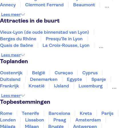
Annecy
Clermont Ferrand
Beaumont
Pommard
Beaune
Dijon
Orange
Besancon
Lees meer
Attracties in de buurt
Vieux-Lyon (de oude binnenstad van Lyon)
Berges du Rhône
Presqu'île in Lyon
Quais de Saône
La Croix-Rousse, Lyon
Les Bateaux Lyonnais
Place Bellecour
Lees meer
Parc de la Tête d'Or
Notre-Dame de Fourvière
Toplanden
Opéra de Lyon
Rivier de Seine
Louvre
Vedettes de Paris
Eiffeltoren
Musée d'Orsay
Oostenrijk
België
Curaçao
Cyprus
Duitsland
Denemarken
Egypte
Spanje
Frankrijk
Kroatië
IJsland
Luxemburg
Marokko
Nederland
Noorwegen
Portugal
Lees meer
Slovenië
Thailand
Tunesië
Turkije
Topbestemmingen
Rome
Tenerife
Barcelona
Kreta
Parijs
Londen
Lissabon
Praag
Amsterdam
Málaga
Milaan
Brugge
Antwerpen