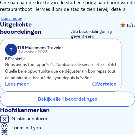
Ontsnap aan de drukte van de stad en spring aan boord van de
restaurantboot Hermes II om de stad te zien terwijl deze 's
nachts oplicht. Ontspan en ontdek de prachtige landschappen
Lees meer
van Lyon terwijl u luistert naar commentaar in het Frans en
Uitgelichte
5
/5
Engels.
beoordelingen
Alle beoordelingen zijn
Geniet vervolgens van een 3-gangen elegante maaltijd gevuld
geverifieerd
met smaak en seizoensgebonden gerechten bereid door de
TUI Musement Traveler
chef-kok.
T
11 oktober 2025
5
Frankrijk
Nous avons tout apprécié… l’ambiance, le service et les plats!
Quelle belle opportunité que de déguster un bon repas tout
en admirant la beauté de Lyon depuis la Saône…
Lees meer
Vertalen
Bekijk alle 1 beoordelingen
Hoofdkenmerken
Gratis annuleren
Locatie:
Lyon