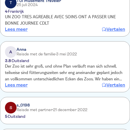
TUI Musement Traveler
T
25 juli 2024
4
Frankrijk
UN ZOO TRES AGREABLE AVEC SOINS ONT A PASSER UNE
BONNE JOURNEE CDLT
Lees meer
Vertalen
Anna
A
Reisde met de familie
3 mei 2022
3.8
Duitsland
Der Zoo ist sehr groß, und ohne Plan verläuft man sich schnell,
teilweise sind fütterungszeiten sehr eng aneinander geplant jedoch
an vollkommen unterschiedlichen Ecken des Zoos. Wir haben einen
Lees meer
Vertalen
zooführer gekauft, der war allerdings nur auf französisch somit für
uns unbrauchbar. Hätte ich gerne vor dem Kauf gewusst. Was ich
wirklich jedem abrate ist diese d3 Show die ist weder die Zeit noch
das zusätzliche Geld was verlangt wird wert. Ansonsten war es sehr
s_0198
S
Reisde met partner
21 december 2022
sauber und die Mitarbeiter freundlich, wir hatten einen schönen Tag
5
Duitsland
und würden auch wieder hinfahren.