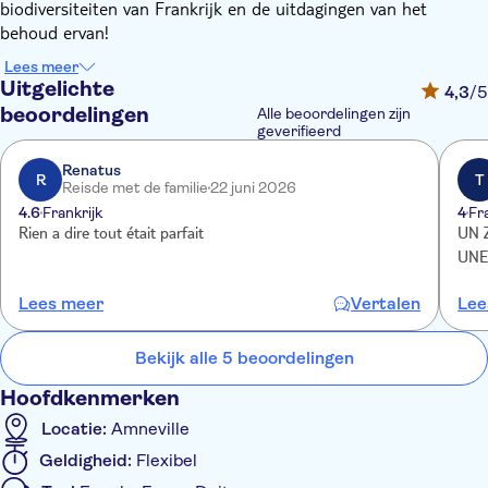
biodiversiteiten van Frankrijk en de uitdagingen van het
behoud ervan!
U kunt meer dan 2000 dieren observeren in een landschap dat
Lees meer
zo dicht mogelijk bij hun natuurlijke leefomgeving staat.
Uitgelichte
4,3
/5
Ontdek het Afrikaanse reservaat met olifanten, giraffen en
beoordelingen
Alle beoordelingen zijn
witte neushoorns, het gorillakamp, het traditionele Congolese
geverifieerd
dorp, de weelderige vegetatie van het Amazonewoud, het
Renatus
tropische terrarium en de indrukwekkende reptielen.
R
T
Reisde met de familie
22 juni 2026
Kom tot 25 maart 2023 het grootste lantaarnfestival in de
4.6
Frankrijk
4
Fr
Grand Est ontdekken. Een magische reis van 1,4 km langs meer
Rien a dire tout était parfait
UN Z
dan 900 lichtgevende structuren uit 6 verschillende
universums: het Land van Dromen, de Moestuin in Waanzin,
het Heiligdom van de Lucht, de Onderwatertuinen, de
Lees meer
Vertalen
Lee
Mysteriën van de Nacht en onze Vrienden de Kleine Beesten.
Bekijk alle 5 beoordelingen
Hoofdkenmerken
Locatie:
Amneville
Geldigheid:
Flexibel