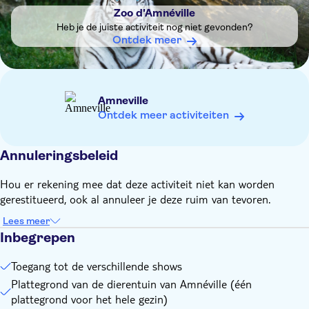
De dierentuin van Amnéville biedt fastfood- of
Zoo d'Amnéville
zelfbedieningsrestaurants en verschillende picknickplaatsen
Heb je de juiste activiteit nog niet gevonden?
in het park
Ontdek meer
Gratis toegang voor kinderen jonger dan 3 jaar
Amneville
Ontdek meer activiteiten
Annuleringsbeleid
Hou er rekening mee dat deze activiteit niet kan worden
gerestitueerd, ook al annuleer je deze ruim van tevoren.
Lees meer
Inbegrepen
Toegang tot de verschillende shows
Plattegrond van de dierentuin van Amnéville (één
plattegrond voor het hele gezin)