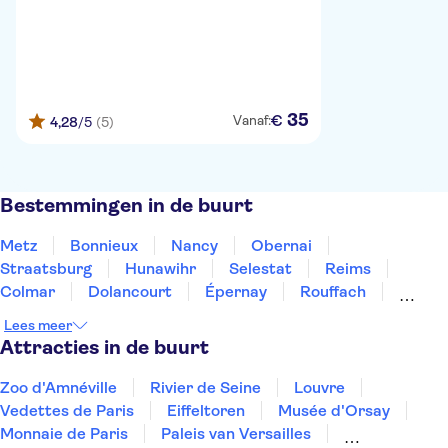
35
€
Vanaf:
4,28
/5
(5)
Bestemmingen in de buurt
Metz
Bonnieux
Nancy
Obernai
Straatsburg
Hunawihr
Selestat
Reims
Colmar
Dolancourt
Épernay
Rouffach
Troyes
Mulhouse
Besancon
Lees meer
Attracties in de buurt
Zoo d'Amnéville
Rivier de Seine
Louvre
Vedettes de Paris
Eiffeltoren
Musée d'Orsay
Monnaie de Paris
Paleis van Versailles