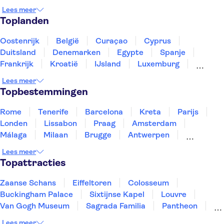
Notre-Dame kathedraal
Disneyland® Parijs
Lees meer
Sainte-Chapelle en Conciergerie
Montmartre
Toplanden
Place du Trocadéro
Tours en trips vanuit Paris
Musée du quai Branly
Oostenrijk
België
Curaçao
Cyprus
Duitsland
Denemarken
Egypte
Spanje
Frankrijk
Kroatië
IJsland
Luxemburg
Marokko
Nederland
Noorwegen
Portugal
Lees meer
Slovenië
Thailand
Tunesië
Turkije
Topbestemmingen
Rome
Tenerife
Barcelona
Kreta
Parijs
Londen
Lissabon
Praag
Amsterdam
Málaga
Milaan
Brugge
Antwerpen
Rotterdam
Gent
Den Haag
Utrecht
Lees meer
Eindhoven
Haarlem
Leiden
Topattracties
Zaanse Schans
Eiffeltoren
Colosseum
Buckingham Palace
Sixtijnse Kapel
Louvre
Van Gogh Museum
Sagrada Familia
Pantheon
Tower of London
Rijksmuseum
Moulin Rouge
Lees meer