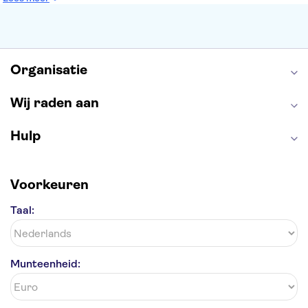
Keukenhof
ARTIS
Edinburgh Castle
Alcatraz
Park Güell
Alhambra
Efteling
Antelope Canyon
Organisatie
Wij raden aan
Hulp
Voorkeuren
Taal:
Munteenheid: