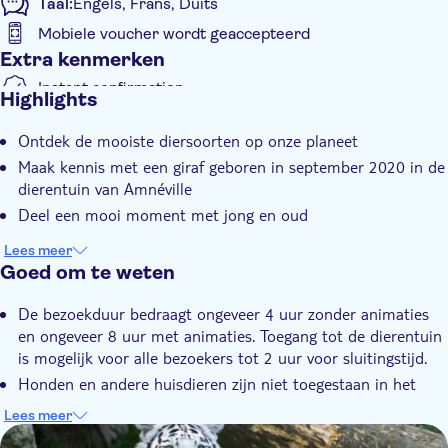
Taal:
Engels, Frans, Duits
Mobiele voucher wordt geaccepteerd
Extra kenmerken
Instant confirmation
Highlights
Official reseller
Ontdek de mooiste diersoorten op onze planeet
Entree inbegrepen
Maak kennis met een giraf geboren in september 2020 in de
E-Voucher
dierentuin van Amnéville
Deel een mooi moment met jong en oud
Lees meer
Goed om te weten
De bezoekduur bedraagt ongeveer 4 uur zonder animaties
en ongeveer 8 uur met animaties. Toegang tot de dierentuin
is mogelijk voor alle bezoekers tot 2 uur voor sluitingstijd.
Honden en andere huisdieren zijn niet toegestaan in het
park. Het is ook verboden voor bezoekers om de dieren te
Lees meer
voeren.
DSA1Zoo d'Amnéville