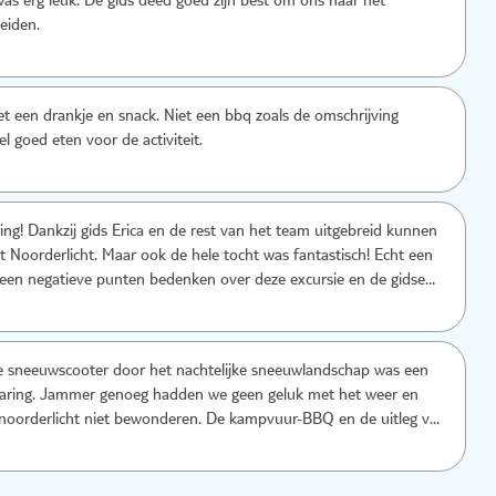
as erg leuk. De gids deed goed zijn best om ons naar het
leiden.
met een drankje en snack. Niet een bbq zoals de omschrijving
l goed eten voor de activiteit.
ing! Dankzij gids Erica en de rest van het team uitgebreid kunnen
t Noorderlicht. Maar ook de hele tocht was fantastisch! Echt een
een negatieve punten bedenken over deze excursie en de gidsen.
e sneeuwscooter door het nachtelijke sneeuwlandschap was een
rvaring. Jammer genoeg hadden we geen geluk met het weer en
noorderlicht niet bewonderen. De kampvuur-BBQ en de uitleg van
dat dit een hele leuke tour was!