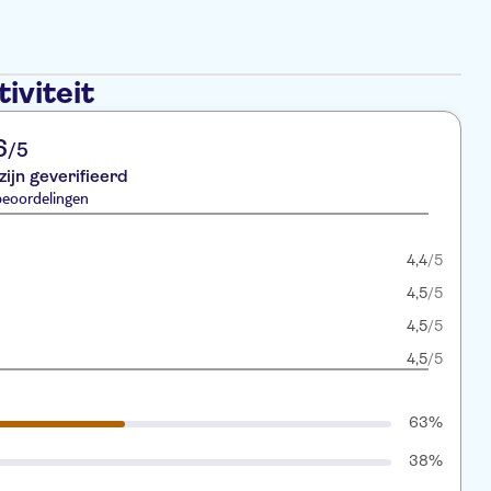
iviteit
6
/5
zijn geverifieerd
beoordelingen
4,4
/5
4,5
/5
4,5
/5
4,5
/5
63%
38%