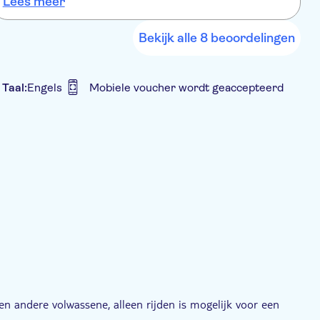
Lees meer
L
het noorderlicht gezien het was geweldig en ook een hele lange
tour we hebben genoten
Bekijk alle 8 beoordelingen
Taal:
Engels
Mobiele voucher wordt geaccepteerd
Hotel pick-up
 andere volwassene, alleen rijden is mogelijk voor een