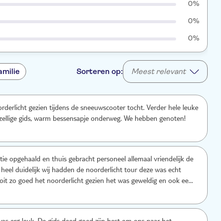
0%
0%
0%
amilie
Sorteren op:
Meest relevant
rderlicht gezien tijdens de sneeuwscooter tocht. Verder hele leuke
zellige gids, warm bessensapje onderweg. We hebben genoten!
atie opgehaald en thuis gebracht personeel allemaal vriendelijk de
 heel duidelijk wij hadden de noorderlicht tour deze was echt
oit zo goed het noorderlicht gezien het was geweldig en ook een
r we hebben genoten