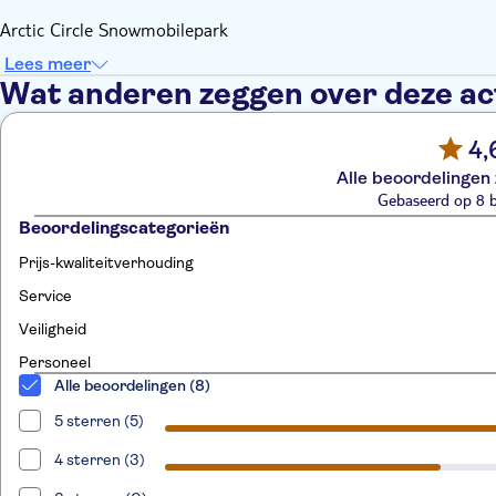
Arctic Circle Snowmobilepark
Lees meer
Wat anderen zeggen over deze act
4,
Alle beoordelingen 
Gebaseerd op 8 
Beoordelingscategorieën
Prijs-kwaliteitverhouding
Service
Veiligheid
Personeel
Alle beoordelingen (8)
5 sterren (5)
4 sterren (3)