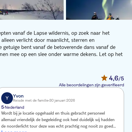
pten vanaf de Lapse wildernis, op zoek naar het
lleen verlicht door maanlicht, sterren en
je getuige bent vanaf de betoverende dans vanaf de
unnen mee op een slee onder warme dekens. Let op het
4,6
/5
Alle beoordelingen zijn geverifieerd
Yvon
Y
Reisde met de familie
30 januari 2026
5
4
Nederland
Wordt bij je locatie opgehaald en thuis gebracht personeel
O
allemaal vriendelijk de begeleiding ook heel duidelijk wij hadden
n
de noorderlicht tour deze was echt prachtig nog nooit zo goed