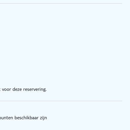
g is per boeking
 voor deze reservering.
punten beschikbaar zijn