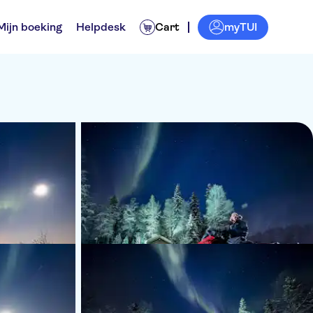
myTUI
Mijn boeking
Helpdesk
Cart