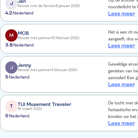
Jan
Op de scooter w
J
Reisde met de familie
8 januari 2025
noorderlicht te 
4.2
Nederland
Lees meer
MCB
Het is een rit 
M
Reisde met partner
13 februari 2024
aangeeft, dus we
3.8
Nederland
Lees meer
Jenny
Geweldige ervar
J
Reisde met partner
1 februari 2024
genieten van he
5
Nederland
aanrader! Kan g
Lees meer
Chapaux!
De tocht met d
TUI Musement Traveler
T
19 maart 2024
fantastische e
5
Nederland
konden we het 
Lees meer
de gids maakte 