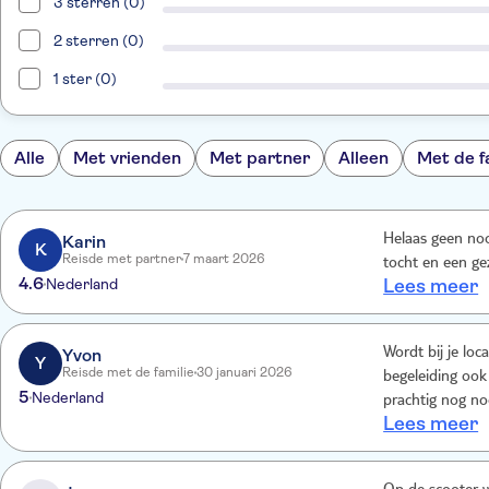
3 sterren (0)
2 sterren (0)
1 ster (0)
Alle
Met vrienden
Met partner
Alleen
Met de f
Karin
Helaas geen noo
K
Reisde met partner
7 maart 2026
tocht en een ge
4.6
Nederland
Lees meer
Yvon
Wordt bij je loc
Y
Reisde met de familie
30 januari 2026
begeleiding ook
5
Nederland
prachtig nog no
Lees meer
hele lange tou