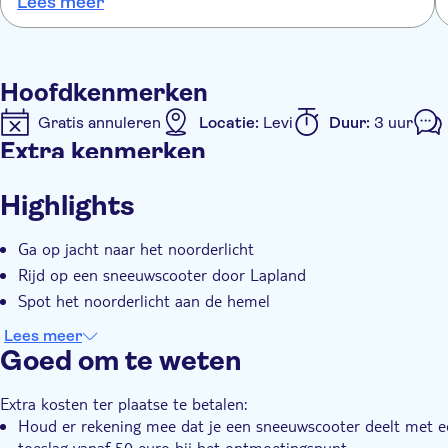
Lees meer
Hoofdkenmerken
Gratis annuleren
Locatie:
Levi
Duur:
3 uur
Extra kenmerken
Instant confirmation
Tour met gids
E-Voucher
Highlights
Ga op jacht naar het noorderlicht
Rijd op een sneeuwscooter door Lapland
Spot het noorderlicht aan de hemel
Lees meer
Goed om te weten
Extra kosten ter plaatse te betalen:
Houd er rekening mee dat je een sneeuwscooter deelt met een
toeslag vanaf 50 euro bij het ontmoetingspunt.