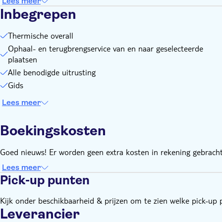
Houd er rekening mee dat een minimum vanaf 2 tickets nodi
Lees meer
Inbegrepen
Thermische overall
Ophaal- en terugbrengservice van en naar geselecteerde
plaatsen
Alle benodigde uitrusting
Gids
Lees meer
Boekingskosten
Goed nieuws! Er worden geen extra kosten in rekening gebracht
Lees meer
Pick-up punten
Kijk onder beschikbaarheid & prijzen om te zien welke pick-up 
Leverancier