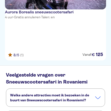
Aurora Borealis sneeuwscootersafari
4 uur
·
Gratis annuleren
·
Talen: en
125
€
Vanaf:
3
/5
(1)
Veelgestelde vragen over
Sneeuwscootersafari in Rovaniemi
Welke andere attracties moet ik bezoeken in de
buurt van Sneeuwscootersafari in Rovaniemi?
Deze andere attracties in Sneeuwscootersafari in Rovaniemi