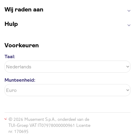
Alhambra
Efteling
Antelope Canyon
Wij raden aan
Hulp
Voorkeuren
Taal:
Munteenheid:
© 2026 Musement S.p.A., onderdeel van de
TUI-Groep VAT IT07978000000961 Licentie
nr. 170695