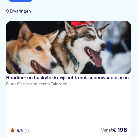
Winteractiviteiten
Entree inbegrepen
Stadsactiviteiten
Must-sees
Monumenten
Sightseeing & Tradities
Natuur
Met maaltijd
Hop-on hop-off
9 Ervaringen
Platteland
Eten & Drinken
E-Voucher
Folklore
Culinair
Rendier- en huskyfokkerijtocht met sneeuwscooteren
5 uur
·
Gratis annuleren
·
Talen: en
198
€
Vanaf:
5
/5
(1)