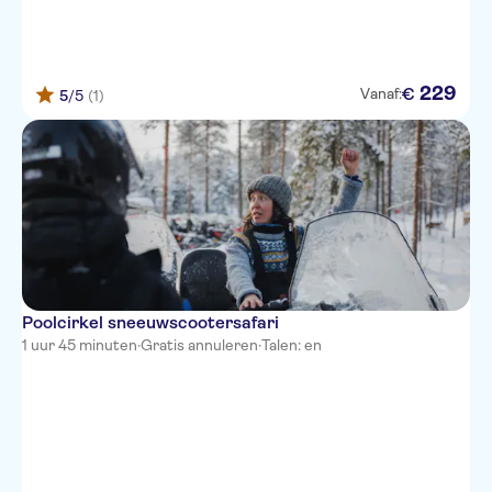
229
€
Vanaf:
5
/5
(1)
Poolcirkel sneeuwscootersafari
1 uur 45 minuten
·
Gratis annuleren
·
Talen: en