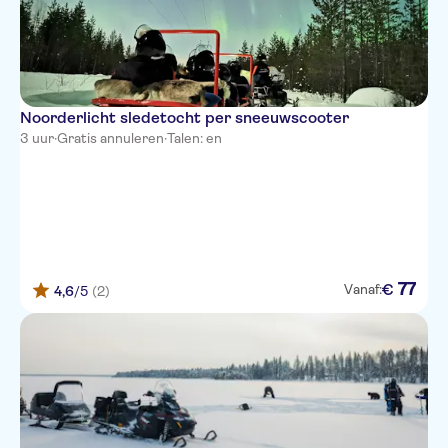
Noorderlicht sledetocht per sneeuwscooter
3 uur
·
Gratis annuleren
·
Talen: en
77
€
Vanaf:
4,6
/5
(2)