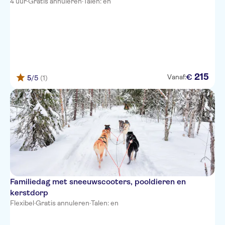
4 uur
·
Gratis annuleren
·
Talen: en
215
€
Vanaf:
5
/5
(1)
Familiedag met sneeuwscooters, pooldieren en
kerstdorp
Flexibel
·
Gratis annuleren
·
Talen: en