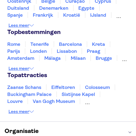
Oostenrijk
België
Curaçao
Cyprus
Kathedraal van Helsinki
Duitsland
Denemarken
Egypte
Spanje
Frankrijk
Kroatië
IJsland
Luxemburg
Marokko
Nederland
Lees meer
Noorwegen
Portugal
Slovenië
Topbestemmingen
Thailand
Tunesië
Turkije
Rome
Tenerife
Barcelona
Kreta
Parijs
Londen
Lissabon
Praag
Amsterdam
Málaga
Milaan
Brugge
Antwerpen
Rotterdam
Gent
Lees meer
Den Haag
Utrecht
Eindhoven
Topattracties
Haarlem
Leiden
Zaanse Schans
Eiffeltoren
Colosseum
Buckingham Palace
Sixtijnse Kapel
Louvre
Van Gogh Museum
Sagrada Familia
Pantheon
Lees meer
Tower of London
Rijksmuseum
Moulin Rouge
Keukenhof
ARTIS
Edinburgh Castle
Alcatraz
Park Güell
Organisatie