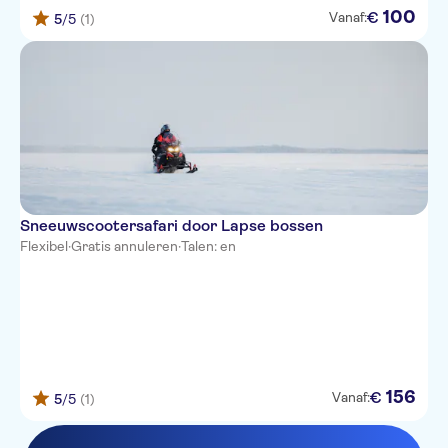
100
€
Vanaf:
5
/5
(1)
Sneeuwscootersafari door Lapse bossen
Flexibel
·
Gratis annuleren
·
Talen: en
156
€
Vanaf:
5
/5
(1)