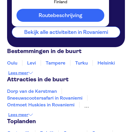
Finland
Rovaniemi
Finland
Routebeschrijving
Bekijk alle activiteiten in Rovaniemi
Bestemmingen in de buurt
Oulu
Levi
Tampere
Turku
Helsinki
Lees meer
Attracties in de buurt
Dorp van de Kerstman
Sneeuwscootersafari in Rovaniemi
Ontmoet Huskies in Rovaniemi
Meet Reindeers in Rovaniemi
Lees meer
Northern Lights in Rovaniemi
Toplanden
Ontmoet Huskies in Levi
Noorderlicht in Levi
Flying Cinema Helsinki
SkyWheel Helsinki