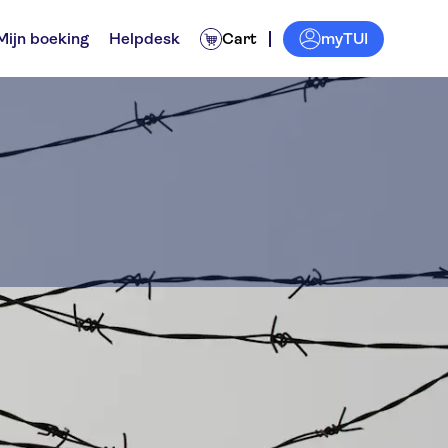
myTUI
Mijn boeking
Helpdesk
Cart
ument
ngen
Tickets en evenementen