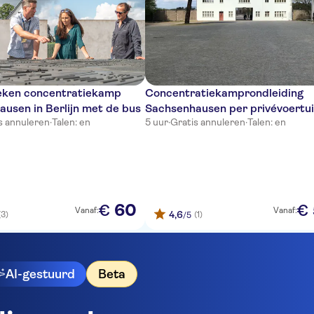
ken concentratiekamp
Concentratiekamprondleiding
usen in Berlijn met de bus
Sachsenhausen per privévoertu
s annuleren
·
Talen: en
5 uur
·
Gratis annuleren
·
Talen: en
60
€
€
Vanaf:
Vanaf:
4,6
(3)
(1)
/5
AI-gestuurd
Beta