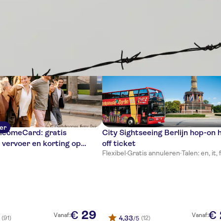
en
ler
lcomeCard: gratis
City Sightseeing Berlijn hop-on 
vervoer en korting op
off ticket
Flexibel
·
Gratis annuleren
·
Talen: en, it, 
29
€
€
Vanaf:
Vanaf:
4,33
(91)
(12)
/5