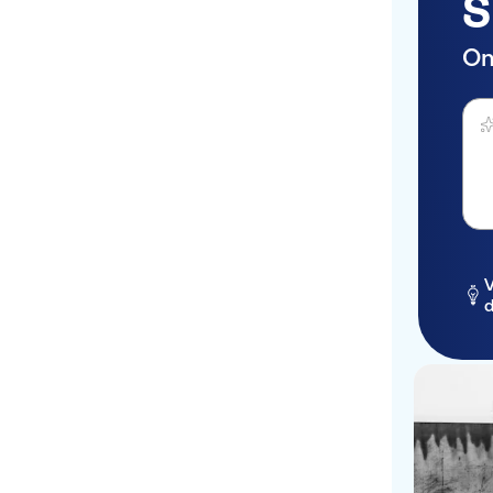
S
On
Stel 
V
d