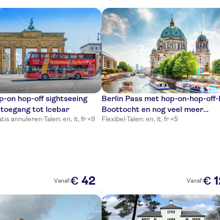
op-on hop-off sightseeing
Berlin Pass met hop-on-hop-off-
toegang tot Icebar
Boottocht en nog veel meer
tis annuleren
·
Talen: en, it, fr +9
Flexibel
·
Talen: en, it, fr +5
topattracties
42
€
€
Vanaf:
Vanaf: