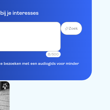
ij je interesses
Zoek
0
/500
 te bezoeken met een audiogids voor minder