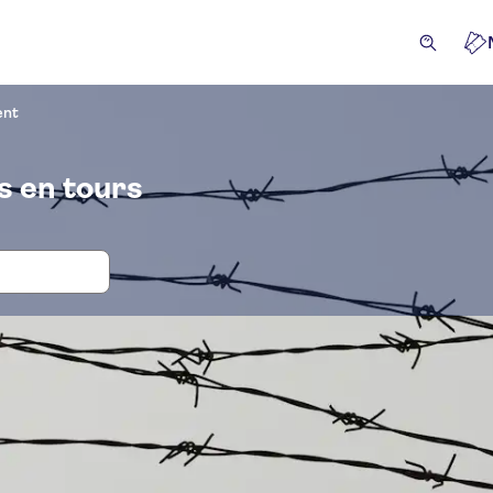
ent
 en tours
 en tickets voor Sachsenhausen Mon
iviteiten
Excursies & Dagtrips
Attracties en rondleidi