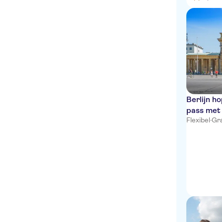
Berlijn h
pass met 
Flexibel
·
Gra