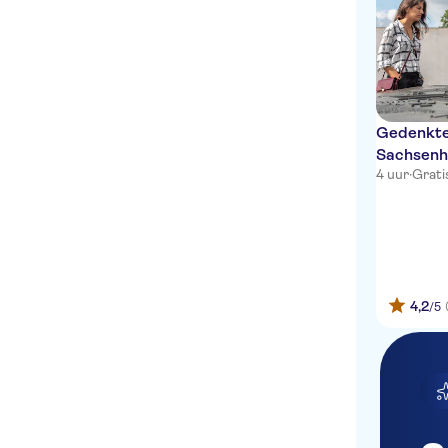
Gedenkte
Sachsenha
4 uur
·
Grati
4,2
/5