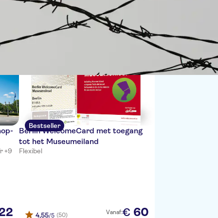
Sorteren op:
Bestseller
hop-
Berlin WelcomeCard met toegang
tot het Museumeiland
fr +9
Flexibel
22
60
€
Vanaf:
4,55
(50)
/5