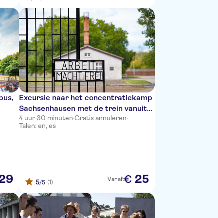
bus,
Excursie naar het concentratiekamp
Sachsenhausen met de trein vanuit
4 uur 30 minuten
·
Gratis annuleren
·
Berlijn
Talen: en, es
129
25
€
Vanaf:
5
(1)
/5