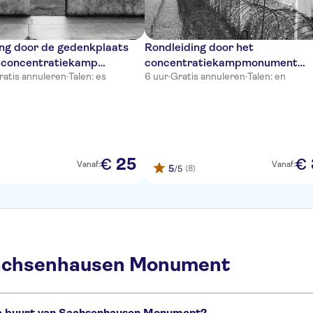
ing door de gedenkplaats
Rondleiding door het
t concentratiekamp
concentratiekampmonument
ratis annuleren
·
Talen: es
6 uur
·
Gratis annuleren
·
Talen: en
usen in het Engels
Sachsenhausen
25
€
€
Vanaf:
Vanaf:
5
(8)
/5
Sachsenhausen Monument
 de buurt van Sachsenhausen Monument?