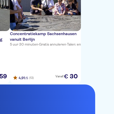
Concentratiekamp Sachsenhausen
ig
vanuit Berlijn
5 uur 30 minuten
·
Gratis annuleren
·
Talen: en
59
30
€
Vanaf:
4,91
(13)
/5