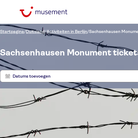
Startpagina
/
Duitsland
/
Activiteiten in Berlijn
/
Sachsenhausen Monum
Sachsenhausen Monument tickets
Datums toevoegen
Prijs (per volwassene)
Tours
Hoteltransfer
Ticketopties
Instant confirmation
Categorieën
€
€
Act
Min.
Max.
E-Voucher
Taal
Activiteiten
NO-PICKUP