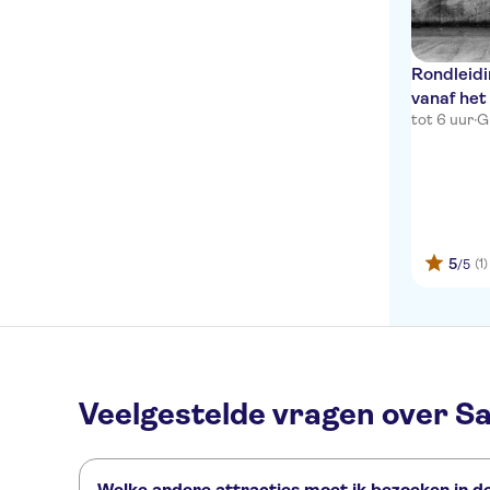
Rondleid
vanaf he
tot 6 uur
·
G
Sachsenha
5
(1)
/5
Veelgestelde vragen over 
Welke andere attracties moet ik bezoeken in