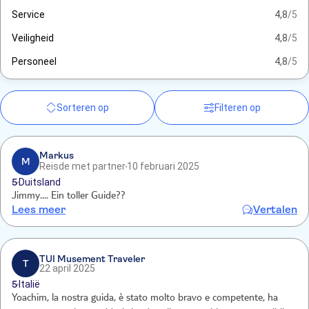
Service
4,8
/5
Veiligheid
4,8
/5
Personeel
4,8
/5
Sorteren op
Filteren op
Markus
M
Reisde met partner
10 februari 2025
5
Duitsland
Jimmy.... Ein toller Guide??
Lees meer
Vertalen
TUI Musement Traveler
T
22 april 2025
5
Italië
Yoachim, la nostra guida, è stato molto bravo e competente, ha