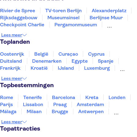
Rivier de Spree
TV-toren Berlijn
Alexanderplatz
Rijksdaggebouw
Museumsinsel
Berlijnse Muur
Checkpoint Charlie
Pergamonmuseum
Sachsenhausen Monument
Friedrichstadt-Palast
Lees meer
Botanische tuin Berlijn
Berlin City Pass
Toplanden
Neues Museum
DDR Museum Berlijn
Brandenburger Tor
Oostenrijk
België
Curaçao
Cyprus
Duitsland
Denemarken
Egypte
Spanje
Frankrijk
Kroatië
IJsland
Luxemburg
Marokko
Nederland
Noorwegen
Portugal
Lees meer
Slovenië
Thailand
Tunesië
Turkije
Topbestemmingen
Rome
Tenerife
Barcelona
Kreta
Londen
Parijs
Lissabon
Praag
Amsterdam
Málaga
Milaan
Brugge
Antwerpen
Rotterdam
Gent
Den Haag
Utrecht
Lees meer
Eindhoven
Haarlem
Leiden
Topattracties