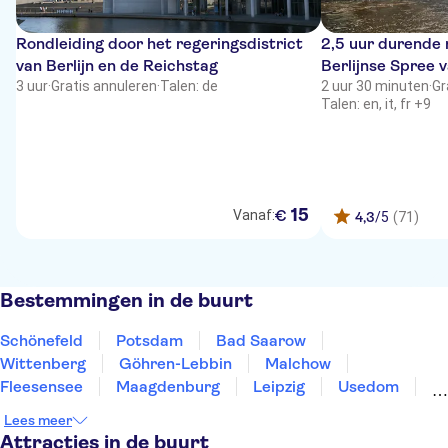
Rondleiding door het regeringsdistrict
2,5 uur durende 
van Berlijn en de Reichstag
Berlijnse Spree 
3 uur
·
Gratis annuleren
·
Talen: de
2 uur 30 minuten
·
Gr
Talen: en, it, fr +9
15
€
Vanaf:
4,3
/5
(71)
Bestemmingen in de buurt
Schönefeld
Potsdam
Bad Saarow
Wittenberg
Göhren-Lebbin
Malchow
Fleesensee
Maagdenburg
Leipzig
Usedom
Dresden
Greifswald
Eisleben
Wolfsburg
Lees meer
Schwerin
Attracties in de buurt