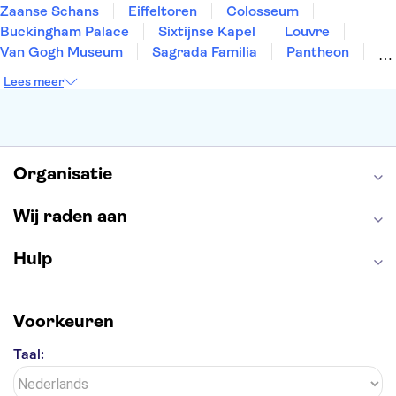
Zaanse Schans
Eiffeltoren
Colosseum
Buckingham Palace
Sixtijnse Kapel
Louvre
Van Gogh Museum
Sagrada Familia
Pantheon
Tower of London
Rijksmuseum
Moulin Rouge
Lees meer
Keukenhof
ARTIS
Edinburgh Castle
Alcatraz
Park Güell
Alhambra
Efteling
Antelope Canyon
Organisatie
Wij raden aan
Hulp
Voorkeuren
Taal: