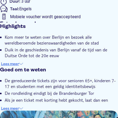
Duur:
3 uur
van 1933.
Taal:
Engels
En je zult ook een deel van de Berlijnse muur zien en tijd
Mobiele voucher wordt geaccepteerd
doorbrengen bij Checkpoint Charlie, de plek van de impasse
tussen de Amerikanen en de Sovjets waar de dreiging van
Extra kenmerken
Highlights
WWIII direct voelbaar was. De tour eindigt op de historische en
Instant confirmation
pittoreske Pariser Platz, recht tegenover de indrukwekkende
Kom meer te weten over Berlijn en bezoek alle
Tour met gids
Brandenburger Tor en in de buurt van het beroemde Hotel
wereldberoemde bezienswaardigheden van de stad
Adlon.
E-Voucher
Duik in de geschiedenis van Berlijn vanaf de tijd van de
Groepsexcursie
Duitse Orde tot de 20e eeuw
Raak de Berlijnse muur aan en ontdek de zogenaamde
Lees meer
"dodenstrook"
Goed om te weten
De gereduceerde tickets zijn voor senioren 65+, kinderen 7-
17 en studenten met een geldig identiteitsbewijs
De rondleiding eindigt bij de Brandenburger Tor
Als je een ticket met korting hebt gekocht, laat dan een
geldig legitimatiebewijs op het verzamelpunt zien
Lees meer
DSA1Berlijnse Muur