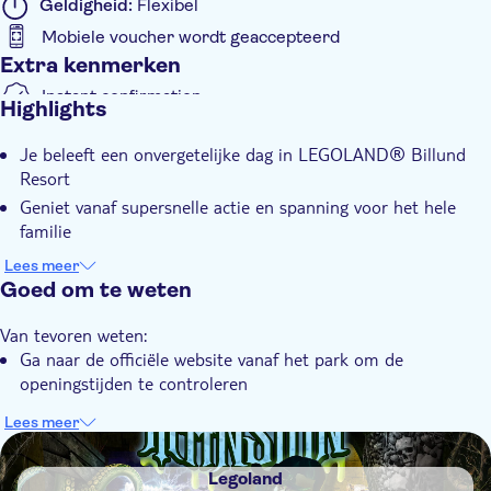
Geldigheid:
Flexibel
Mobiele voucher wordt geaccepteerd
Extra kenmerken
Instant confirmation
Highlights
E-Voucher
Je beleeft een onvergetelijke dag in LEGOLAND® Billund
Resort
Geniet vanaf supersnelle actie en spanning voor het hele
familie
Er zijn meer dan 50 spannende attracties geschikt voor alle
Lees meer
leeftijden, vanaf rustige attracties tot razendsnelle avonturen
Goed om te weten
Van tevoren weten:
Ga naar de officiële website vanaf het park om de
openingstijden te controleren
Lees meer
DSA1Legoland
Legoland