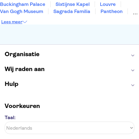
Buckingham Palace
Sixtijnse Kapel
Louvre
Van Gogh Museum
Sagrada Familia
Pantheon
Tower of London
Rijksmuseum
Moulin Rouge
Lees meer
Keukenhof
ARTIS
Edinburgh Castle
Alcatraz
Park Güell
Alhambra
Efteling
Antelope Canyon
Organisatie
Wij raden aan
Hulp
Voorkeuren
Taal: