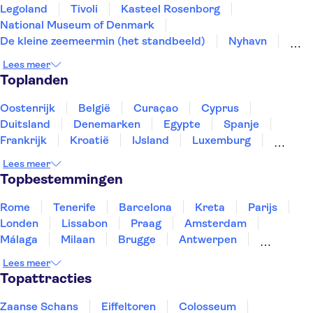
Legoland
Tivoli
Kasteel Rosenborg
National Museum of Denmark
De kleine zeemeermin (het standbeeld)
Nyhavn
Paleis Christiansborg
Slot Kronborg
Lees meer
Toplanden
Oostenrijk
België
Curaçao
Cyprus
Duitsland
Denemarken
Egypte
Spanje
Frankrijk
Kroatië
IJsland
Luxemburg
Marokko
Nederland
Noorwegen
Portugal
Lees meer
Slovenië
Thailand
Tunesië
Turkije
Topbestemmingen
Rome
Tenerife
Barcelona
Kreta
Parijs
Londen
Lissabon
Praag
Amsterdam
Málaga
Milaan
Brugge
Antwerpen
Rotterdam
Gent
Den Haag
Utrecht
Lees meer
Eindhoven
Haarlem
Leiden
Topattracties
Zaanse Schans
Eiffeltoren
Colosseum