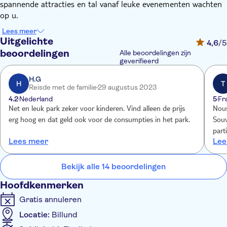
spannende attracties en tal vanaf leuke evenementen wachten
op u.
Beleef de ultieme ervaring in LEGOLAND® in achtbanen zoals
Lees meer
Flying Eagle, Dragen en X-treme Racers, die je laten lachen en
Uitgelichte
4,6
/5
gillen. Daag de ninja's buiten in LEGO® NINJAGO® The Ride,
beoordelingen
Alle beoordelingen zijn
laat je botten rammelen vanaf angst in Ghost - The Haunted
geverifieerd
House, beleef LEGOLAND® vanaf bovenaf in LEGOTOP®, of
H.G
bekijk de wereldberoemde gebouwen en plaatsen in Miniland.
H
T
Reisde met de familie
29 augustus 2023
4.2
Nederland
5
Fr
Net en leuk park zeker voor kinderen. Vind alleen de prijs
Nous
erg hoog en dat geld ook voor de consumpties in het park.
Souv
part
Lees meer
Lee
rdv.
ont 
merv
Bekijk alle 14 beoordelingen
Hoofdkenmerken
Gratis annuleren
Locatie:
Billund