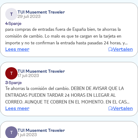
TUI Musement Traveler
T
29 juli 2023
4
Spanje
para compras de entradas fuera de España bien, te ahorras la
comisión de cambio. Lo malo es que te cargan en la tarjeta en
importe y no te confirman la entrada hasta pasadas 24 horas, y
Lees meer
Vertalen
esto te crea intranquilidad
TUI Musement Traveler
T
17 juli 2023
3
Spanje
Te ahorras la comisión del cambio. DEBEN DE AVISAR QUE LA
ENTRADAS PUEDEN TARDAR 24 HORAS EN LLEGAR AL
CORREO. AUNQUE TE COBREN EN EL MOMENTO. EN EL CASO
Lees meer
Vertalen
DE LEGOLAND
TUI Musement Traveler
T
1 juli 2023