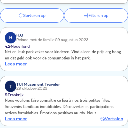
Sorteren op
Filteren op
H.G
H
Reisde met de familie
29 augustus 2023
4.2
Nederland
Net en leuk park zeker voor kinderen. Vind alleen de prijs erg hoog
en dat geld ook voor de consumpties in het park.
Lees meer
TUI Musement Traveler
T
29 oktober 2023
5
Frankrijk
Nous voulions faire connaître ce lieu à nos trois petites filles.
Souvenirs familiaux inoubliables. Découvertes et participations
actives formidables. Émotions positives au rdv. Nous
Lees meer
Vertalen
recommanderons vivement. Merci à tous ceux qui ont collaboré à
l’organisation de cet endroit magique et merveilleux.