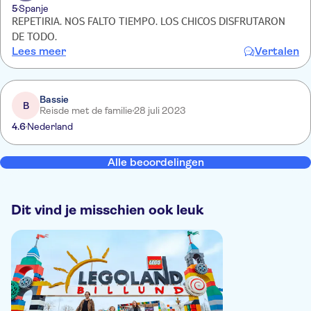
5
Spanje
REPETIRIA. NOS FALTO TIEMPO. LOS CHICOS DISFRUTARON
DE TODO.
Lees meer
Vertalen
Bassie
B
Reisde met de familie
28 juli 2023
4.6
Nederland
Alle beoordelingen
Dit vind je misschien ook leuk