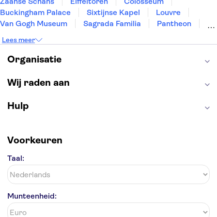
Zaanse Schans
Eiffeltoren
Colosseum
Buckingham Palace
Sixtijnse Kapel
Louvre
Van Gogh Museum
Sagrada Familia
Pantheon
Tower of London
Rijksmuseum
Moulin Rouge
Lees meer
Keukenhof
ARTIS
Edinburgh Castle
Alcatraz
Park Güell
Alhambra
Efteling
Organisatie
Antelope Canyon
Wij raden aan
Hulp
Voorkeuren
Taal:
Munteenheid: