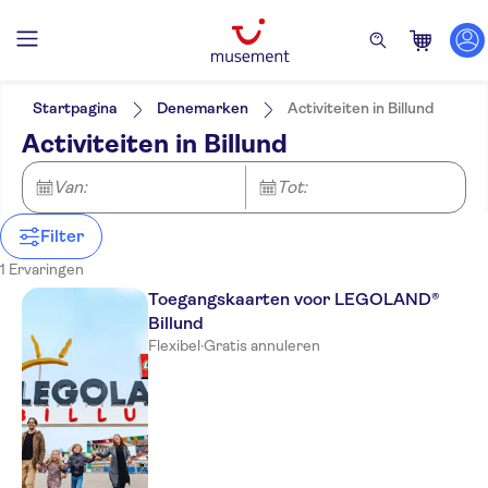
Filters
Prijs (per volwassene)
Hoteltransfer
Ticketopties
Startpagina
Denemarken
Activiteiten in Billund
E-Voucher
Categorieën
Min.
€
Max.
€
Activiteiten in Billund
Free cancellation
Excursies voor locals
NO-PICKUP
Taal
Instant confirmation
Activiteiten
Van:
Tot:
Tickets en evenementen
Pretparken
Filter
1 Ervaringen
Toegangskaarten voor LEGOLAND®
Billund
Flexibel
·
Gratis annuleren