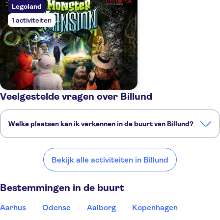
Legoland
1 activiteiten
Veelgestelde vragen over Billund
Welke plaatsen kan ik verkennen in de buurt van Billund?
Dit zijn een paar van onze favoriete plekken om te bezoeken in de
buurt van Billund:
Bekijk alle activiteiten in Billund
Aarhus
Odense
Aalborg
Kopenhagen
Sylt
Bestemmingen in de buurt
Aarhus
Odense
Aalborg
Kopenhagen