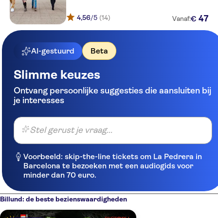
4,56
/5
(14)
47
€
Vanaf:
AI-gestuurd
Beta
Slimme keuzes
Ontvang persoonlijke suggesties die aansluiten bij
je interesses
Stel gerust je vraag...
Voorbeeld: skip-the-line tickets om La Pedrera in
Barcelona te bezoeken met een audiogids voor
minder dan 70 euro.
Billund: de beste bezienswaardigheden