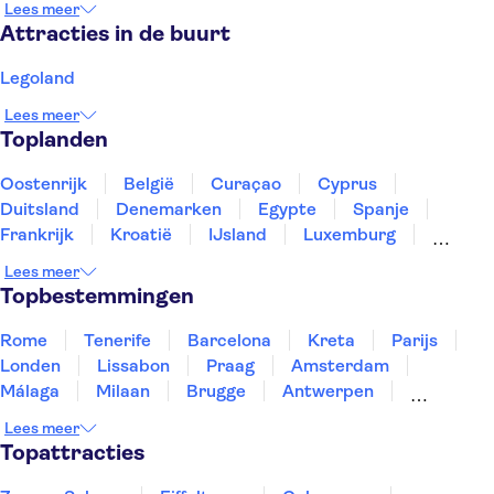
Lees meer
Attracties in de buurt
Legoland
Lees meer
Toplanden
Oostenrijk
België
Curaçao
Cyprus
Duitsland
Denemarken
Egypte
Spanje
Frankrijk
Kroatië
IJsland
Luxemburg
Marokko
Nederland
Noorwegen
Portugal
Lees meer
Slovenië
Thailand
Tunesië
Turkije
Topbestemmingen
Rome
Tenerife
Barcelona
Kreta
Parijs
Londen
Lissabon
Praag
Amsterdam
Málaga
Milaan
Brugge
Antwerpen
Rotterdam
Gent
Den Haag
Utrecht
Lees meer
Eindhoven
Haarlem
Leiden
Topattracties