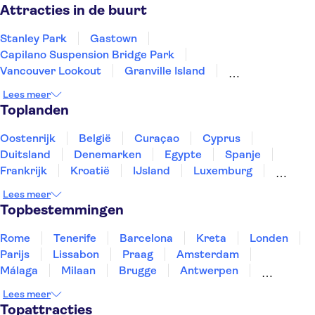
Prince Edward Island
Attracties in de buurt
Stanley Park
Gastown
Capilano Suspension Bridge Park
Vancouver Lookout
Granville Island
Sea to Sky Gondola
Grouse Mountain
Lees meer
Toplanden
Oostenrijk
België
Curaçao
Cyprus
Duitsland
Denemarken
Egypte
Spanje
Frankrijk
Kroatië
IJsland
Luxemburg
Marokko
Nederland
Noorwegen
Portugal
Lees meer
Slovenië
Thailand
Tunesië
Turkije
Topbestemmingen
Rome
Tenerife
Barcelona
Kreta
Londen
Parijs
Lissabon
Praag
Amsterdam
Málaga
Milaan
Brugge
Antwerpen
Rotterdam
Gent
Den Haag
Utrecht
Lees meer
Eindhoven
Haarlem
Leiden
Topattracties