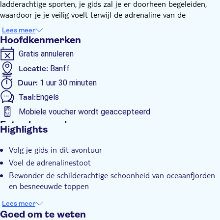
ladderachtige sporten, je gids zal je er doorheen begeleiden,
waardoor je je veilig voelt terwijl de adrenaline van de
hangbruggen er doorheen raast. Onderweg kunt u de
Lees meer
schilderachtige schoonheid van oceaanfjorden en besneeuwde
Hoofdkenmerken
toppen die u omringen bewonderen.
Gratis annuleren
Je wordt tijdens de hele wandeling veilig vastgemaakt aan de
rots met vaste kabels.
Locatie:
Banff
Duur:
1 uur 30 minuten
Taal:
Engels
Mobiele voucher wordt geaccepteerd
Extra kenmerken
Highlights
Instant confirmation
Volg je gids in dit avontuur
Subject expert guide
Voel de adrenalinestoot
E-Voucher
Bewonder de schilderachtige schoonheid van oceaanfjorden
en besneeuwde toppen
Lees meer
Goed om te weten