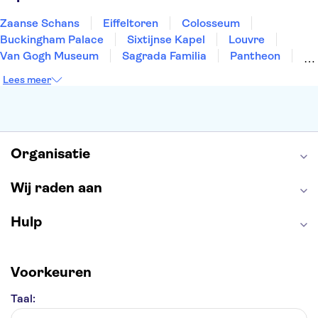
Zaanse Schans
Eiffeltoren
Colosseum
Buckingham Palace
Sixtijnse Kapel
Louvre
Van Gogh Museum
Sagrada Familia
Pantheon
Tower of London
Rijksmuseum
Moulin Rouge
Lees meer
Keukenhof
ARTIS
Edinburgh Castle
Alcatraz
Park Güell
Alhambra
Efteling
Antelope Canyon
Organisatie
Wij raden aan
Hulp
Voorkeuren
Taal: