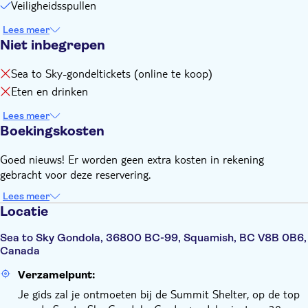
gondel bent aangekomen
Veiligheidsspullen
Als u of een van de deelnemers een medische aandoening
Lees meer
heeft waarvan de gids op de hoogte moet zijn, of als u meer
Niet inbegrepen
dan 100 kg weegt, neem dan contact op met de
reisorganisator, u vindt hun contactpersoon in de voucher na
Sea to Sky-gondeltickets (online te koop)
het boeken
Eten en drinken
Breng een weerbestendige shell-jas en -broek, warme laag
(lagen), hoed, warme handschoenen (waterdichte
Lees meer
handschoenen zijn het beste), wandelschoenen of stevige
Boekingskosten
schoenen met gesloten neus, water, snacks, camera, kleine
rugzak, elk persoonlijk item dat u kunt meenemen
Goed nieuws! Er worden geen extra kosten in rekening
gebracht voor deze reservering.
Ga voor de algemene voorwaarden naar:
https://www.musement.com/us/terms-conditions-p/
Lees meer
Locatie
Sea to Sky Gondola, 36800 BC-99, Squamish, BC V8B 0B6,
Canada
Verzamelpunt:
Je gids zal je ontmoeten bij de Summit Shelter, op de top