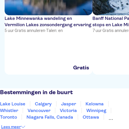
Lake Minnewanka wandeling en
Banff National P
Vermilion Lakes zonsondergang ervaring
stops en Lake M
5 uur
·
Gratis annuleren
·
Talen: en
7 uur
·
Gratis annule
Gratis
Bestemmingen in de buurt
Lake Louise
Calgary
Jasper
Kelowna
Whistler
Vancouver
Victoria
Winnipeg
Toronto
Niagara Falls, Canada
Ottawa
Montreal
Quebec City
St John's
Lees meer