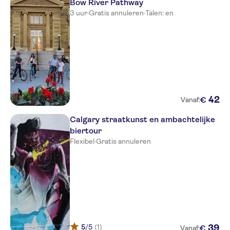
Bow River Pathway
3 uur
·
Gratis annuleren
·
Talen: en
42
€
Vanaf:
Calgary straatkunst en ambachtelijke
biertour
Flexibel
·
Gratis annuleren
5
/5
(1)
39
€
Vanaf: