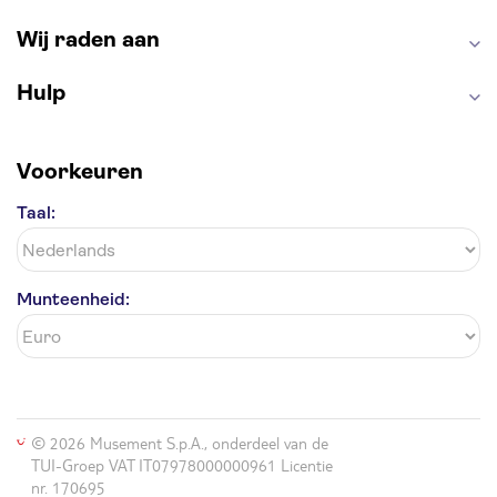
Antelope Canyon
Wij raden aan
Hulp
Voorkeuren
Taal:
Munteenheid:
© 2026 Musement S.p.A., onderdeel van de
TUI-Groep VAT IT07978000000961 Licentie
nr. 170695