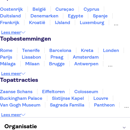
Oostenrijk
België
Curaçao
Cyprus
Duitsland
Denemarken
Egypte
Spanje
Frankrijk
Kroatië
IJsland
Luxemburg
Marokko
Nederland
Noorwegen
Portugal
Lees meer
Slovenië
Thailand
Tunesië
Turkije
Topbestemmingen
Rome
Tenerife
Barcelona
Kreta
Londen
Parijs
Lissabon
Praag
Amsterdam
Málaga
Milaan
Brugge
Antwerpen
Rotterdam
Gent
Den Haag
Utrecht
Lees meer
Eindhoven
Haarlem
Leiden
Topattracties
Zaanse Schans
Eiffeltoren
Colosseum
Buckingham Palace
Sixtijnse Kapel
Louvre
Van Gogh Museum
Sagrada Familia
Pantheon
Tower of London
Rijksmuseum
Moulin Rouge
Lees meer
Keukenhof
ARTIS
Edinburgh Castle
Alcatraz
Park Güell
Alhambra
Efteling
Organisatie