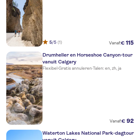
5
/5
(1)
115
€
Vanaf:
Drumheller en Horseshoe Canyon-tour
vanuit Calgary
Flexibel
·
Gratis annuleren
·
Talen: en, zh, ja
92
€
Vanaf:
Waterton Lakes National Park-dagtour
vanuit Calgary