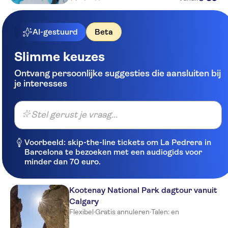
AI-gestuurd
Beta
Slimme keuzes
Ontvang persoonlijke suggesties die aansluiten bij
je interesses
Stel gerust je vraag...
Voorbeeld: skip-the-line tickets om La Pedrera in
Barcelona te bezoeken met een audiogids voor
minder dan 70 euro.
Kootenay National Park dagtour vanuit
Calgary
Flexibel
·
Gratis annuleren
·
Talen: en