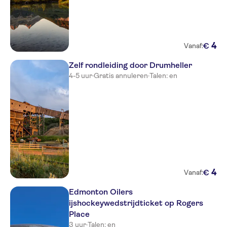
4
€
Vanaf:
Zelf rondleiding door Drumheller
4-5 uur
·
Gratis annuleren
·
Talen: en
4
€
Vanaf:
Edmonton Oilers
ijshockeywedstrijdticket op Rogers
Place
3 uur
·
Talen: en