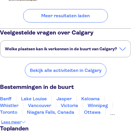
Meer resultaten laden
Veelgestelde vragen over Calgary
Welke plaatsen kan ik verkennen in de buurt van Calgary?
Dit zijn een paar van onze favoriete plekken om te bezoeken in de
buurt van Calgary:
Bekijk alle activiteiten in Calgary
Banff
Lake Louise
Jasper
Kelowna
Whistler
Bestemmingen in de buurt
Banff
Lake Louise
Jasper
Kelowna
Whistler
Vancouver
Victoria
Winnipeg
Toronto
Niagara Falls, Canada
Ottawa
Montreal
Quebec City
St John's
Lees meer
Prince Edward Island
Toplanden