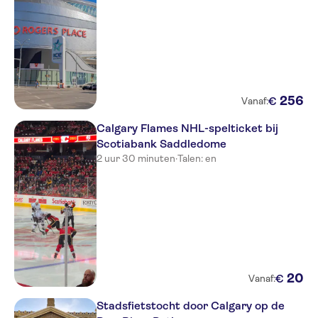
256
€
Vanaf:
Calgary Flames NHL-spelticket bij
Scotiabank Saddledome
2 uur 30 minuten
·
Talen: en
20
€
Vanaf:
Stadsfietstocht door Calgary op de