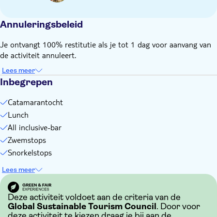
Neem een handdoek mee
Neem iets mee voor op je hoofd
Annuleringsbeleid
Geld voor extra's of fooien
Je ontvangt 100% restitutie als je tot 1 dag voor aanvang van
de activiteit annuleert.
Lees meer
Inbegrepen
Catamarantocht
Lunch
All inclusive-bar
Zwemstops
Snorkelstops
Lees meer
Deze activiteit voldoet aan de criteria van de
Global Sustainable Tourism Council
. Door voor
deze activiteit te kiezen draag je bij aan de