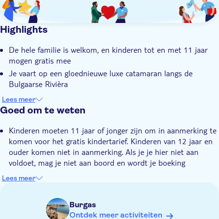
Highlights
De hele familie is welkom, en kinderen tot en met 11 jaar
mogen gratis mee
Je vaart op een gloednieuwe luxe catamaran langs de
Bulgaarse Rivièra
Een vers bereide lunch met bier, wijn en frisdrank is
Lees meer
inbegrepen
Goed om te weten
Er is vrije tijd om te zonnen, te zwemmen, te snorkelen of
Kinderen moeten 11 jaar of jonger zijn om in aanmerking te
gewoon op je eigen manier te relaxen
komen voor het gratis kindertarief. Kinderen van 12 jaar en
Je gidsen zijn ervaren zwemmers en snorkelaars, dus je bent
ouder komen niet in aanmerking. Als je je hier niet aan
te allen tijde in veilige handen
voldoet, mag je niet aan boord en wordt je boeking
geannuleerd zonder terugbetaling
Lees meer
Niet geschikt voor gasten die last van reisziekte hebben
Niet geschikt voor personen met beperkte mobiliteit
Burgas
Neem je zwemspullen en zonnebrandmiddel mee
Ontdek meer activiteiten