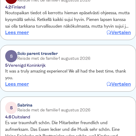
Reisde met de familie
1 augustus 2026
4.2
Finland
Noutopaikan tiedot oli kerrottu hieman epäselvästi ohjeessa, mutta
kysymällä selvisi. Retkellä kaikki sujui hyvin. Pienen lapsen kanssa
sai olla tarkkana turvallisuuden näkökulmasta, mutta hyvin sujui ja
Lees meer
Vertalen
henkilökunta myös huolehti hyvin turvallisuusohjeiden
noudattamisesta. Ruoka oli hyvää ja kaikille sopivaa.
Solo parent traveller
S
Reisde met de familie
1 augustus 2026
5
Verenigd Koninkrijk
It was a truly amazing experience! We all had the best time, thank
you.
Lees meer
Vertalen
Sabrina
S
Reisde met de familie
1 augustus 2026
4.6
Duitsland
Es war traumhaft schön. Die Mitarbeiter freundlich und
aufmerksam. Das Essen lecker und die Musik sehr schön. Eine