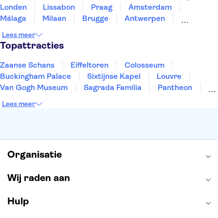
Londen
Lissabon
Praag
Amsterdam
Málaga
Milaan
Brugge
Antwerpen
Rotterdam
Gent
Den Haag
Utrecht
Lees meer
Eindhoven
Haarlem
Leiden
Topattracties
Zaanse Schans
Eiffeltoren
Colosseum
Buckingham Palace
Sixtijnse Kapel
Louvre
Van Gogh Museum
Sagrada Familia
Pantheon
Tower of London
Rijksmuseum
Moulin Rouge
Lees meer
Keukenhof
ARTIS
Edinburgh Castle
Alcatraz
Park Güell
Alhambra
Efteling
Antelope Canyon
Organisatie
Wij raden aan
Hulp