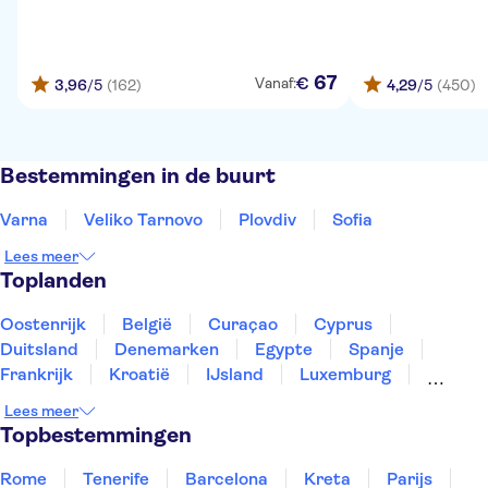
67
€
Vanaf:
3,96
/5
(162)
4,29
/5
(450)
Bestemmingen in de buurt
Varna
Veliko Tarnovo
Plovdiv
Sofia
Lees meer
Toplanden
Oostenrijk
België
Curaçao
Cyprus
Duitsland
Denemarken
Egypte
Spanje
Frankrijk
Kroatië
IJsland
Luxemburg
Marokko
Nederland
Noorwegen
Portugal
Lees meer
Slovenië
Thailand
Tunesië
Turkije
Topbestemmingen
Rome
Tenerife
Barcelona
Kreta
Parijs