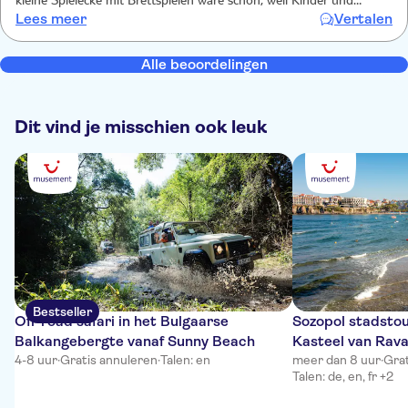
kleine Spielecke mit Brettspielen wäre schön, weil Kinder und
Lees meer
Vertalen
Jugendliche selten 1,5 Stunden so entspannen können wie Eltern.
Aber alles in allem würden wir es wieder machen (Elternpaar mit
9jährigem Zwillingenspärchen).
Alle beoordelingen
Dit vind je misschien ook leuk
Bestseller
Off-road safari in het Bulgaarse
Sozopol stadsto
Balkangebergte vanaf Sunny Beach
Kasteel van Rava
4-8 uur
·
Gratis annuleren
·
Talen: en
lunch
meer dan 8 uur
·
Grat
Talen: de, en, fr +2