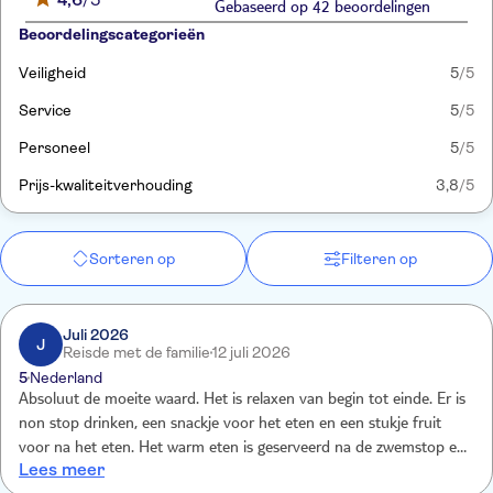
Gebaseerd op 42 beoordelingen
Beoordelingscategorieën
Veiligheid
5
/5
Service
5
/5
Personeel
5
/5
Prijs-kwaliteitverhouding
3,8
/5
Sorteren op
Filteren op
Juli 2026
J
Reisde met de familie
12 juli 2026
5
Nederland
Absoluut de moeite waard. Het is relaxen van begin tot einde. Er is
non stop drinken, een snackje voor het eten en een stukje fruit
voor na het eten. Het warm eten is geserveerd na de zwemstop en
Lees meer
was heel lekker. Het personeel doet er alles aan om lege bekers en