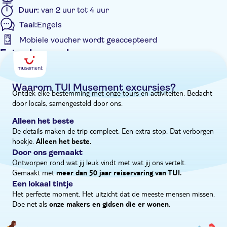
zien of niet, dit luxe dagje uit zal een hoogtepunt zijn van de
Duur:
van 2 uur tot 4 uur
vakantie met je familie.
Taal:
Engels
Mobiele voucher wordt geaccepteerd
Extra kenmerken
Instant confirmation
Met maaltijd
Waarom TUI Musement excursies?
Ontdek elke bestemming met onze tours en activiteiten. Bedacht
E-Voucher
door locals, samengesteld door ons.
Hotel pick-up
Alleen het beste
De details maken de trip compleet. Een extra stop. Dat verborgen
hoekje.
Alleen het beste.
Door ons gemaakt
Ontworpen rond wat jij leuk vindt met wat jij ons vertelt.
Gemaakt met
meer dan 50 jaar reiservaring van TUI.
Een lokaal tintje
Het perfecte moment. Het uitzicht dat de meeste mensen missen.
Doe net als
onze makers en gidsen die er wonen.