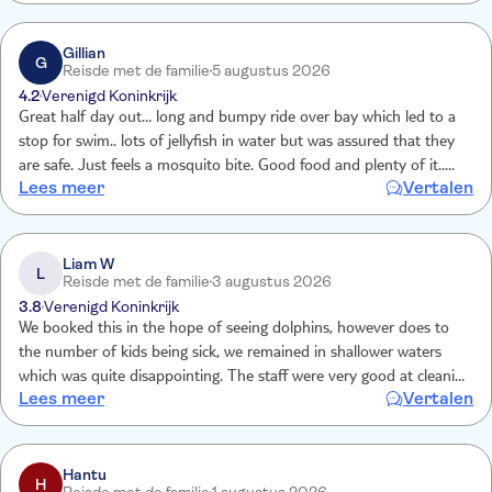
lege papiertjes zo snel mogelijk van je aan te nemen zodat alles
proper blijft en je zelf kan relaxen. De zwemstop was heel
aangenaam, water is zeker warm genoeg! Toiletjes zijn voorzien op
Gillian
G
Reisde met de familie
5 augustus 2026
het beneden dek.
4.2
Verenigd Koninkrijk
Great half day out… long and bumpy ride over bay which led to a
stop for swim.. lots of jellyfish in water but was assured that they
are safe. Just feels a mosquito bite. Good food and plenty of it..
Lees meer
Vertalen
staff constantly cleaning or getting you drinks… no dolphins in sight
but overall we all enjoyed.. 3 adults 2 small children.
Liam W
L
Reisde met de familie
3 augustus 2026
3.8
Verenigd Koninkrijk
We booked this in the hope of seeing dolphins, however does to
the number of kids being sick, we remained in shallower waters
which was quite disappointing. The staff were very good at cleaning
Lees meer
Vertalen
up the sick and at one point, about 3 kids were throwing up around
us at the same time, which spoilt the vibe somewhat
Hantu
H