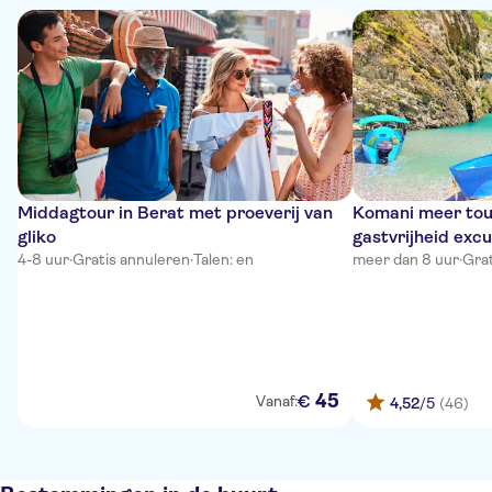
Middagtour in Berat met proeverij van
Komani meer tou
gliko
gastvrijheid excu
4-8 uur
·
Gratis annuleren
·
Talen: en
meer dan 8 uur
·
Grat
45
€
Vanaf:
4,52
/5
(46)