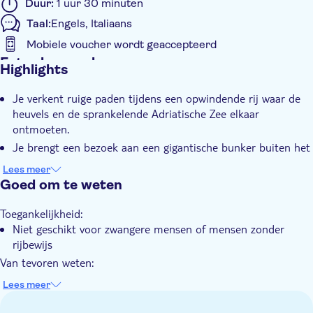
Duur:
1 uur 30 minuten
Optie 8: Middagtour quad enkel in het Italiaans
Taal:
Engels, Italiaans
Mobiele voucher wordt geaccepteerd
Extra kenmerken
Highlights
Instant confirmation
Je verkent ruige paden tijdens een opwindende rij waar de
Tour met gids
heuvels en de sprankelende Adriatische Zee elkaar
E-Voucher
ontmoeten.
Transport inbegrepen
Je brengt een bezoek aan een gigantische bunker buiten het
communistische tijdperk, waar je een stap terug kunt zetten
Lees meer
in de intrigerende geschiedenis vanaf Albanië
Goed om te weten
Je geniet vanaf adembenemende panoramische uitzichten
over de kustlijn vanaf verhoogde uitkijkpunten langs de
Toegankelijkheid:
route
Niet geschikt voor zwangere mensen of mensen zonder
rijbewijs
De ervaring is inclusief volledige veiligheidsuitrusting en
uitgebreide instructies voordat je op avontuur gaat
Van tevoren weten:
Alle ATV-bestuurders moeten 18 jaar en ouder zijn.
Lees meer
Het is verplicht om een rijbewijs klasse B te hebben