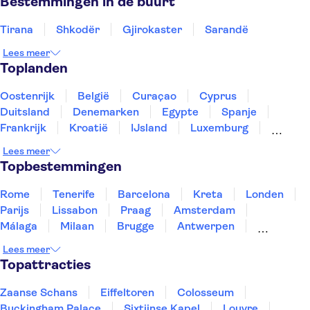
Bestemmingen in de buurt
Tirana
Shkodër
Gjirokaster
Sarandë
Lees meer
Toplanden
Oostenrijk
België
Curaçao
Cyprus
Duitsland
Denemarken
Egypte
Spanje
Frankrijk
Kroatië
IJsland
Luxemburg
Marokko
Nederland
Noorwegen
Portugal
Lees meer
Slovenië
Thailand
Tunesië
Turkije
Topbestemmingen
Rome
Tenerife
Barcelona
Kreta
Londen
Parijs
Lissabon
Praag
Amsterdam
Málaga
Milaan
Brugge
Antwerpen
Rotterdam
Gent
Den Haag
Utrecht
Lees meer
Eindhoven
Haarlem
Leiden
Topattracties
Zaanse Schans
Eiffeltoren
Colosseum
Buckingham Palace
Sixtijnse Kapel
Louvre