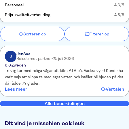
Personeel
4,6
/5
Prijs-kwaliteitverhouding
4,6
/5
Sorteren op
Filteren op
JenSaa
J
Reisde met partner
25 juli 2026
3.8
Zweden
Trevlig tur med roliga vägar att köra ATV på. Vackra vyer! Kunde ha
varit najs att slippa ta med eget vatten och istället bli bjuden på det
då rådde 35 grader.
Lees meer
Vertalen
Alle beoordelingen
Dit vind je misschien ook leuk