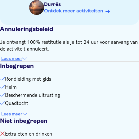
Een quad is geschikt voor maximaal 2 personen. Als je met 3
Durrës
personen bent, moet de derde persoon de exclusieve optie
Ontdek meer activiteiten
boeken of een aparte reservering maken
De minimumleeftijd voor deze activiteit is 18 jaar
Annuleringsbeleid
De prijs vanaf 55 euro is voor een gedeelde ATV (2 personen
in één ATV)
Je ontvangt 100% restitutie als je tot 24 uur voor aanvang van
Alle gasten moeten een lange broek en dichte schoenen
de activiteit annuleert.
dragen
Lees meer
Vergeet niet mee te nemen:
Inbegrepen
Een camera
Een jas, tenzij het midden in de zomer is
Rondleiding met gids
Helm
Beschermende uitrusting
Quadtocht
Lees meer
Niet inbegrepen
Extra eten en drinken