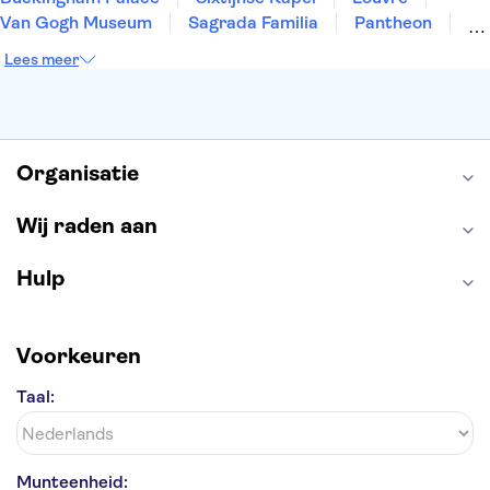
Van Gogh Museum
Sagrada Familia
Pantheon
Tower of London
Rijksmuseum
Moulin Rouge
Lees meer
Keukenhof
ARTIS
Edinburgh Castle
Alcatraz
Park Güell
Alhambra
Efteling
Antelope Canyon
Organisatie
Wij raden aan
Hulp
Voorkeuren
Taal:
Munteenheid: