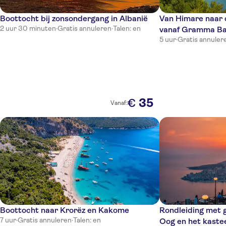
Boottocht bij zonsondergang in Albanië
Van Himare naar
2 uur 30 minuten
·
Gratis annuleren
·
Talen: en
vanaf Gramma Ba
5 uur
·
Gratis annuler
35
€
Vanaf:
Boottocht naar Krorëz en Kakome
Rondleiding met 
7 uur
·
Gratis annuleren
·
Talen: en
Oog en het kastee