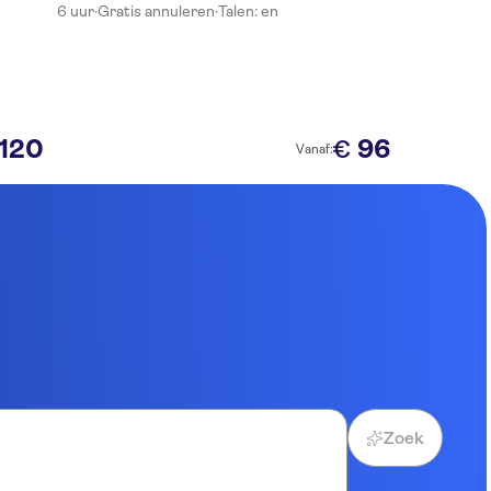
6 uur
·
Gratis annuleren
·
Talen: en
120
96
€
Vanaf:
Zoek