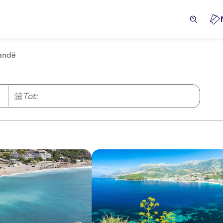
randë
Tot: