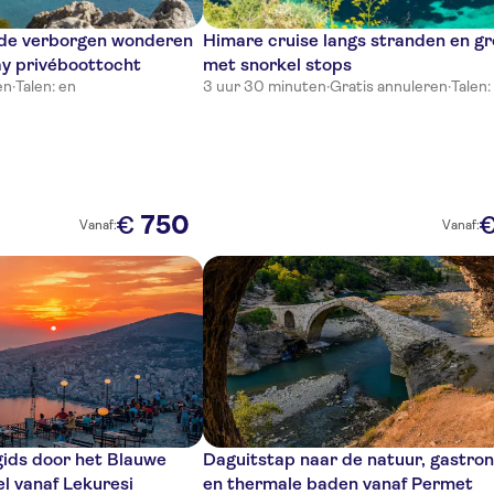
 de verborgen wonderen
Himare cruise langs stranden en g
y privéboottocht
met snorkel stops
en
·
Talen: en
3 uur 30 minuten
·
Gratis annuleren
·
Talen:
750
€
Vanaf:
Vanaf:
gids door het Blauwe
Daguitstap naar de natuur, gastro
l vanaf Lekuresi
en thermale baden vanaf Permet