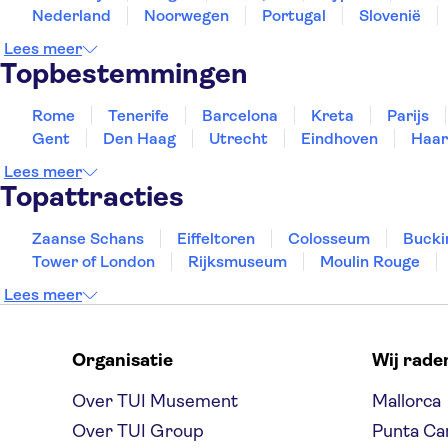
Nederland
Noorwegen
Portugal
Slovenië
Lees meer
Topbestemmingen
Rome
Tenerife
Barcelona
Kreta
Parijs
Gent
Den Haag
Utrecht
Eindhoven
Haar
Lees meer
Topattracties
Zaanse Schans
Eiffeltoren
Colosseum
Bucki
Tower of London
Rijksmuseum
Moulin Rouge
Lees meer
Organisatie
Wij rade
Over TUI Musement
Mallorca
Over TUI Group
Punta Ca