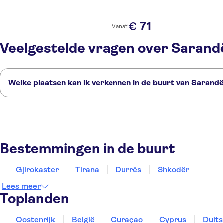
71
€
Vanaf:
Veelgestelde vragen over Sarand
Welke plaatsen kan ik verkennen in de buurt van Sarand
Dit zijn een paar van onze favoriete plekken om te bezoeken in de buu
Gjirokaster
Tirana
Durrës
Shkodër
Corfu
Bestemmingen in de buurt
Gjirokaster
Tirana
Durrës
Shkodër
Lees meer
Toplanden
Oostenrijk
België
Curaçao
Cyprus
Duits