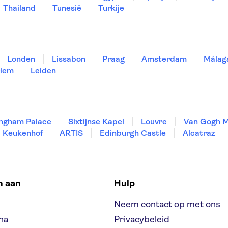
Thailand
Tunesië
Turkije
Londen
Lissabon
Praag
Amsterdam
Málag
lem
Leiden
ngham Palace
Sixtijnse Kapel
Louvre
Van Gogh 
Keukenhof
ARTIS
Edinburgh Castle
Alcatraz
n aan
Hulp
Neem contact op met ons
na
Privacybeleid