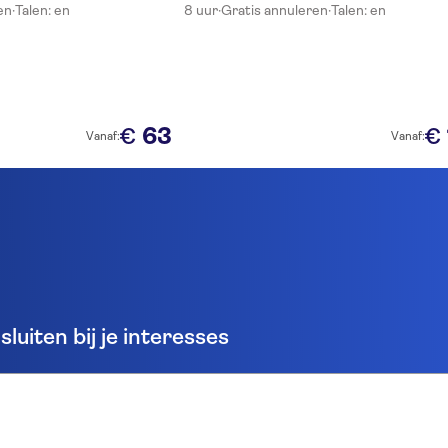
en
·
Talen: en
8 uur
·
Gratis annuleren
·
Talen: en
63
€
€
Vanaf:
Vanaf:
luiten bij je interesses