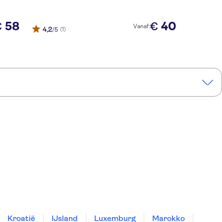
58
40
€
€
Vanaf:
4,2
(1)
/5
Kroatië
IJsland
Luxemburg
Marokko