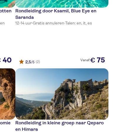
rotten
Rondleiding door Ksamil, Blue Eye en
Saranda
 en
12-14 uur
·
Gratis annuleren
·
Talen: en, it, es
40
75
€
€
Vanaf:
2,5
(2)
/5
nomie
Rondleiding in kleine groep naar Qeparo
en Himara