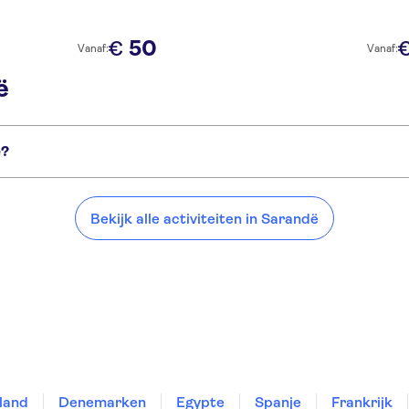
50
€
Vanaf:
Vanaf:
ë
ë?
rt van Sarandë:
Bekijk alle activiteiten in Sarandë
land
Denemarken
Egypte
Spanje
Frankrijk