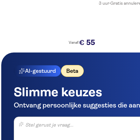
3 uur
·
Gratis annuler
55
€
Vanaf:
AI-gestuurd
Beta
Slimme keuzes
Ontvang persoonlijke suggesties die aans
Stel gerust je vraag...