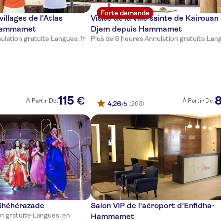
Forte demande
villages de l'Atlas
Visite de la ville sainte de Kairouan 
 Hammamet
Djem depuis Hammamet
ulation gratuite
·
Langues: fr
Plus de 8 heures
·
Annulation gratuite
·
Lang
115
€
À Partir De:
À Partir De:
4,26
(263)
/5
Shéhérazade
Salon VIP de l'aéroport d'Enfidha-
n gratuite
·
Langues: en
Hammamet