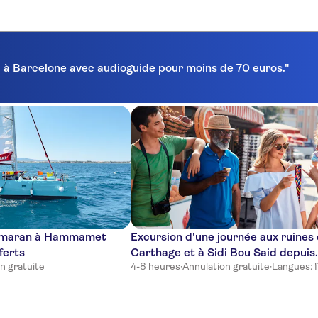
ra à Barcelone avec audioguide pour moins de 70 euros."
tamaran à Hammamet
Excursion d'une journée aux ruines
ferts
Carthage et à Sidi Bou Said depuis
n gratuite
4-8 heures
·
Annulation gratuite
·
Langues: f
Hammamet