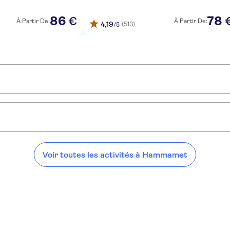
86
78
€
À Partir De:
À Partir De:
4,19
(513)
/5
guides locaux experts :
des villages de l'Atlas tunisien depuis Hammamet
Visite de la ville sainte de 
et:
Voir toutes les activités à Hammamet