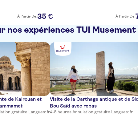
35
€
À Partir De:
À Partir De:
r nos expériences TUI Musement
ainte de Kairouan et
Visite de la Carthage antique et de Sid
 Hammamet
Bou Saïd avec repas
ation gratuite
·
Langues: fr
4-8 heures
·
Annulation gratuite
·
Langues: fr