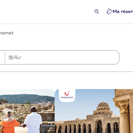
Ma réser
mmamet
Au: