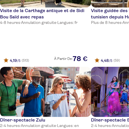
Zodiac
Visite de la Carthage antique et de Sidi
Visite guidée des 
Hammamet Serail
Bou Saïd avec repas
tunisien depuis
Marina Palace
4-8 heures
·
Annulation gratuite
·
Langues: fr
Plus de 8 heures
·
Ann
Royal Nozha
Phenicia
Steigenberger Palace Marhaba Hammamet
78
€
À Partir De:
4,19
4,48
(513)
(59)
/5
/5
Yasmine Beach
Nesrine
Golden Yasmine Méhari Hammamet
Mirage Beach Club
Palm Beach Club Hammamet
Dîner-spectacle Zulu
Dîner-spectacle 
The Russelior Hotel & Spa
2-4 heures
·
Annulation gratuite
·
Langues: en
2-4 heures
·
Annulatio