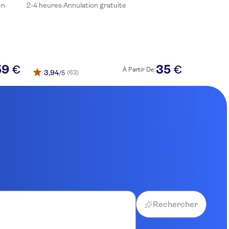
en
2-4 heures
·
Annulation gratuite
59
35
€
€
À Partir De:
3,94
(63)
/5
Rechercher