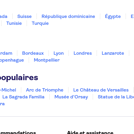
ada
Suisse
République dominicaine
Égypte
E
Tunisie
Turquie
erdam
Bordeaux
Lyon
Londres
Lanzarote
openhague
Montpellier
populaires
-Michel
Arc de Triomphe
Le Château de Versailles
La Sagrada Familia
Musée d'Orsay
Statue de la Lib
ra
ommandations
Aide et assistance