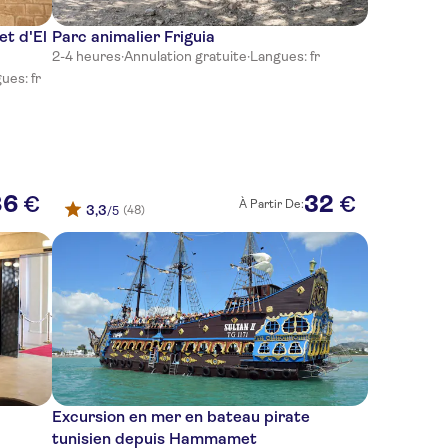
et d'El
Parc animalier Friguia
2-4 heures
·
Annulation gratuite
·
Langues: fr
ues: fr
86
32
€
€
À Partir De:
3,3
(48)
/5
Excursion en mer en bateau pirate
tunisien depuis Hammamet