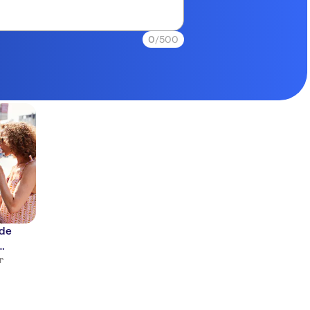
0
/500
 de
r