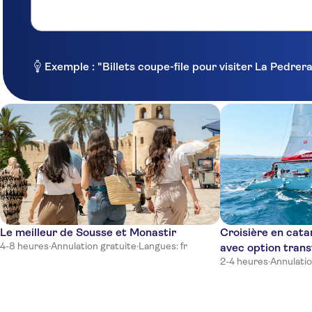
VINCCI SAPHIR PALACE
Lella Baya
The Orangers Beach Resort and Bungalows
Exemple : "Billets coupe-file pour visiter La Pedre
Royal Azur Thalasso Golf
ROYAL TULIP TAJ SULTAN
Club Lookea Salammbo Hammamet
Flora Park
Nahrawess Hotel & Thalasso Resort
Bel Air
Le meilleur de Sousse et Monastir
Croisière en ca
4-8 heures
·
Annulation gratuite
·
Langues: fr
avec option trans
Le Sultan
2-4 heures
·
Annulatio
TUI MAGIC LIFE Africana
El Mouradi El Menzah