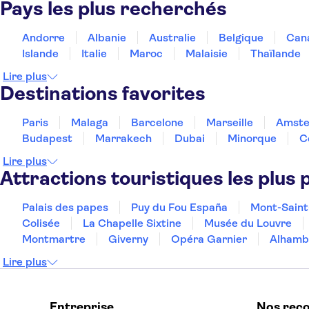
Houda Yasmine Hammamet
Pays les plus recherchés
Hasdrubal Thalassa and Spa
Andorre
Albanie
Australie
Belgique
Can
Islande
Italie
Maroc
Malaisie
Thaïlande
Le Royal Hammamet
Lire plus
Golden Tulip President
Destinations favorites
One Resort Premium
Paris
Malaga
Barcelone
Marseille
Amst
Blue Marine Hammamet
Budapest
Marrakech
Dubai
Minorque
C
Résidence Diar Lemdina
Lire plus
Attractions touristiques les plus 
Hawaii beach
Palais des papes
Puy du Fou España
Mont-Saint
Shell Beach Hotel & Spa
Colisée
La Chapelle Sixtine
Musée du Louvre
Khayam Garden Beach Resort & Spa
Montmartre
Giverny
Opéra Garnier
Alhamb
Lire plus
TUNISIA LODGE HAMMAMET
Les Pyramides
Entreprise
Nos rec