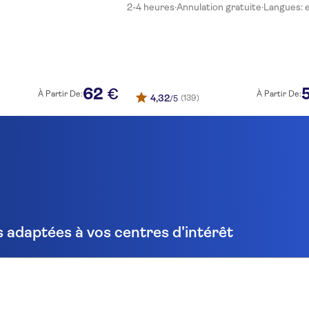
2-4 heures
·
Annulation gratuite
·
Langues: 
62
€
À Partir De:
À Partir De:
4,32
(139)
/5
 adaptées à vos centres d'intérêt