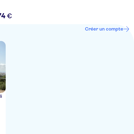
74
€
Créer un compte
i