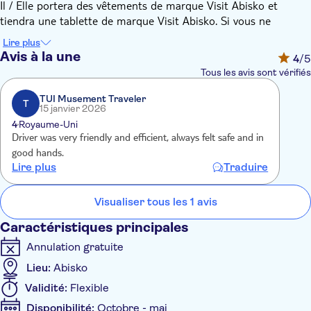
Il / Elle portera des vêtements de marque Visit Abisko et
tiendra une tablette de marque Visit Abisko. Si vous ne
parvenez pas à localiser le personnel, veuillez vous rendre à
Lire plus
l'extérieur où le bus Visit Abisko sera stationné et clairement
Avis à la une
4
/5
visible.
Tous les avis sont vérifiés
Ils permettront un sac d'enregistrement par personne ainsi que
tout bagage à main que vous pourrez placer sur vos genoux
TUI Musement Traveler
T
15 janvier 2026
dans le bus. Les bagages de ski sont également autorisés mais
4
Royaume-Uni
doivent être réservés à l'avance.
Driver was very friendly and efficient, always felt safe and in
Le transfert partira à l'heure de départ indiquée, qui est
good hands.
toujours prévue au moins 30 minutes après l'arrivée du vol. Le
Lire plus
Traduire
conducteur attendra que tous les passagers reçoivent leurs
bagages avant de partir. En cas de vols retardés, le transfert
Visualiser tous les 1 avis
peut attendre jusqu'à un maximum de 60 minutes après
l'heure de départ prévue pour les passagers voyageant sur le
Caractéristiques principales
ou les vols retardés.
Annulation gratuite
Lieu:
Abisko
Validité:
Flexible
Disponibilité:
Octobre - mai