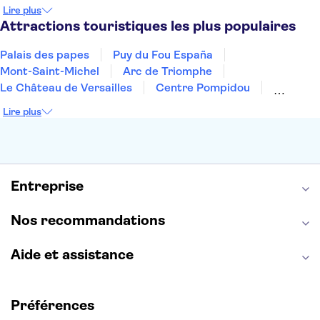
Prague
Nice
Marrakech
Budapest
Lire plus
Dubai
Copenhague
Minorque
Montpellier
Attractions touristiques les plus populaires
Palais des papes
Puy du Fou España
Mont-Saint-Michel
Arc de Triomphe
Le Château de Versailles
Centre Pompidou
Palais des Doges
Tour Eiffel
Colisée
Lire plus
La Chapelle Sixtine
Musée du Louvre
La Sagrada Familia
Musée d'Orsay
Statue de la Liberté
Tour de Pise
Cathédrale Notre Dame
Montmartre
Giverny
Entreprise
Opéra Garnier
Alhambra
Nos recommandations
Aide et assistance
Préférences