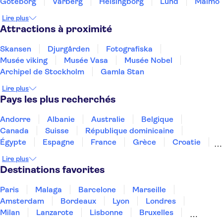
Göteborg
Varberg
Helsingborg
Lund
Malmö
Lire plus
Attractions à proximité
Skansen
Djurgården
Fotografiska
Musée viking
Musée Vasa
Musée Nobel
Archipel de Stockholm
Gamla Stan
Lire plus
Pays les plus recherchés
Andorre
Albanie
Australie
Belgique
Canada
Suisse
République dominicaine
Égypte
Espagne
France
Grèce
Croatie
Irlande
Islande
Italie
Maroc
Malaisie
Lire plus
Thaïlande
Tunisie
Turquie
Destinations favorites
Paris
Malaga
Barcelone
Marseille
Amsterdam
Bordeaux
Lyon
Londres
Milan
Lanzarote
Lisbonne
Bruxelles