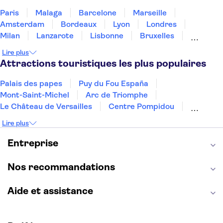
Paris
Malaga
Barcelone
Marseille
Amsterdam
Bordeaux
Lyon
Londres
Milan
Lanzarote
Lisbonne
Bruxelles
Prague
Nice
Marrakech
Budapest
Lire plus
Dubai
Copenhague
Minorque
Montpellier
Attractions touristiques les plus populaires
Palais des papes
Puy du Fou España
Mont-Saint-Michel
Arc de Triomphe
Le Château de Versailles
Centre Pompidou
Palais des Doges
Tour Eiffel
Colisée
Lire plus
La Chapelle Sixtine
Musée du Louvre
La Sagrada Familia
Musée d'Orsay
Entreprise
Statue de la Liberté
Tour de Pise
Cathédrale Notre Dame
Montmartre
Giverny
Nos recommandations
Opéra Garnier
Alhambra
Aide et assistance