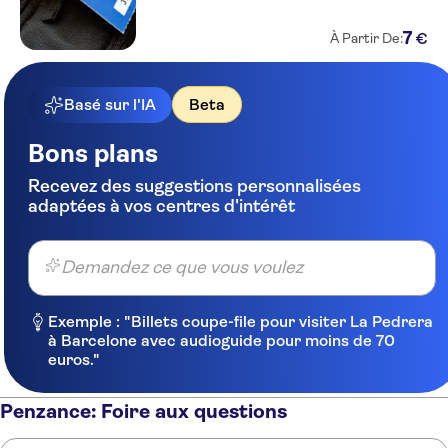
7
€
À Partir De:
Basé sur l'IA
Beta
Bons plans
Recevez des suggestions personnalisées
adaptées à vos centres d'intérêt
Demandez ce que vous voulez
Exemple : "Billets coupe-file pour visiter La Pedrera
à Barcelone avec audioguide pour moins de 70
euros."
Penzance: Foire aux questions