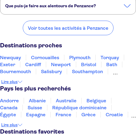
Que puis-je faire aux alentours de Penzance?
Voici quelques-uns de nos endroits préférés à visiter près de
Penzance:
Voir toutes les activités à Penzance
Newquay
Cornouailles
Plymouth
Torquay
Exeter
Destinations proches
Newquay
Cornouailles
Plymouth
Torquay
Exeter
Cardiff
Newport
Bristol
Bath
Bournemouth
Salisbury
Southampton
Winchester
Portsmouth
Oxford
Lire plus
Pays les plus recherchés
Andorre
Albanie
Australie
Belgique
Canada
Suisse
République dominicaine
Égypte
Espagne
France
Grèce
Croatie
Irlande
Islande
Italie
Maroc
Malaisie
Lire plus
Thaïlande
Tunisie
Turquie
Destinations favorites