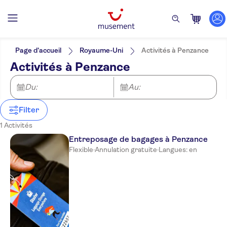
Filtres
Prix par adulte
Prise en charge à l'hôtel
Options de billets
Page d’accueil
Royaume-Uni
Activités à Penzance
Annulation gratuite
Catégories
Min
€
Max
€
Activités à Penzance
Confirmation instantanée
Suppléments
NO-PICKUP
Langue
Anglais
Du:
Au:
Filter
1 Activités
Entreposage de bagages à Penzance
Flexible
·
Annulation gratuite
·
Langues: en