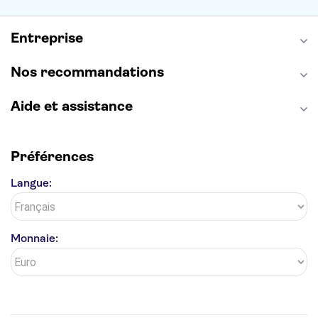
Statue de la Liberté
Tour de Pise
Cathédrale Notre Dame
Montmartre
Giverny
Entreprise
Opéra Garnier
Alhambra
Nos recommandations
Aide et assistance
Préférences
Langue:
Monnaie: