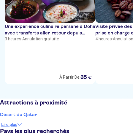
Une expérience culinaire persane à Doha
Visite privée de
avec transferts aller-retour depuis
prise en charge 
l'hôtel
3 heures
·
Annulation gratuite
volonté
4 heures
·
Annulation
35
€
À Partir De:
Attractions à proximité
Désert du Qatar
Lire plus
Pays les plus recherchés