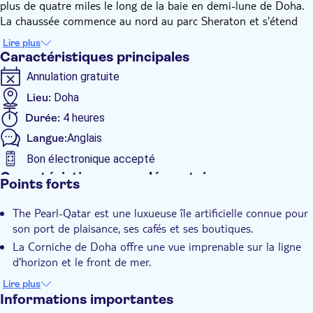
plus de quatre miles le long de la baie en demi-lune de Doha.
La chaussée commence au nord au parc Sheraton et s'étend
jusqu'au nouveau musée national au sud.
Lire plus
Entre les deux, vous trouverez des restaurants, des
Caractéristiques principales
équipements d'exercice en plein air, le musée d'art islamique et
Annulation gratuite
le parc MIA. Katara Village est le lieu de nombreuses activités
culturelles, notamment des expositions d'art, des films, des
Lieu:
Doha
opéras, des orchestres et des festivals. Il a été construit de
Durée:
4 heures
manière à reproduire un village qatari traditionnel avec
Langue:
Anglais
quelques nouveautés.
Bon électronique accepté
Caractéristiques supplémentaires
Points forts
Confirmation instantanée
The Pearl-Qatar est une luxueuse île artificielle connue pour
Visite guidée
son port de plaisance, ses cafés et ses boutiques.
Bon numérique
La Corniche de Doha offre une vue imprenable sur la ligne
Pick-up à l'hôtel
d'horizon et le front de mer.
Vous découvrirez le charme culturel du Katara Cultural
Transport inclus
Lire plus
Village avec son art, son architecture et ses spectacles.
Informations importantes