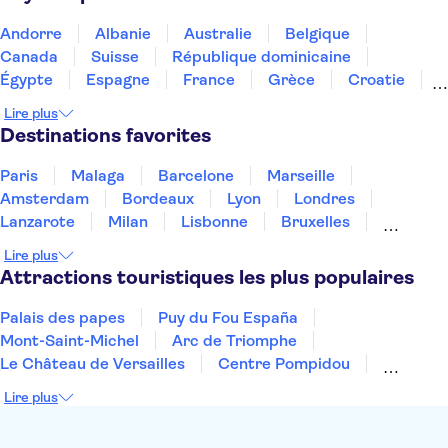
Andorre
Albanie
Australie
Belgique
Canada
Suisse
République dominicaine
Égypte
Espagne
France
Grèce
Croatie
Irlande
Islande
Italie
Maroc
Malaisie
Lire plus
Thaïlande
Tunisie
Turquie
Destinations favorites
Paris
Malaga
Barcelone
Marseille
Amsterdam
Bordeaux
Lyon
Londres
Lanzarote
Milan
Lisbonne
Bruxelles
Prague
Nice
Budapest
Marrakech
Lire plus
Dubai
Minorque
Copenhague
Montpellier
Attractions touristiques les plus populaires
Palais des papes
Puy du Fou España
Mont-Saint-Michel
Arc de Triomphe
Le Château de Versailles
Centre Pompidou
Palais des Doges
Tour Eiffel
Colisée
Lire plus
La Chapelle Sixtine
Musée du Louvre
La Sagrada Familia
Musée d'Orsay