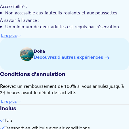
Cette visite vous permettra de découvrir le parfait mélange
Accessibilité :
d'élégance moderne et d'héritage traditionnel qatari à Doha.
Non accessible aux fauteuils roulants et aux poussettes
A savoir à l'avance :
Un minimum de deux adultes est requis par réservation.
Les enfants en bas âge doivent être assis sur les genoux.
Lire plus
Le code vestimentaire est décontracté.
Une assurance accident personnelle est proposée à tous les
Doha
hôtes et touristes âgés de 2 à 79 ans.
Découvrez d'autres expériences
Certains établissements et magasins peuvent être fermés tôt
le matin, à midi, le vendredi ou les jours fériés.
Conditions d’annulation
Déconseillé aux personnes souffrant de problèmes de dos,
aux femmes enceintes et aux personnes souffrant de
Recevez un remboursement de 100% si vous annulez jusqu’à
problèmes cardiaques ou d'autres maladies graves.
24 heures avant le début de l’activité.
Lire plus
Inclus
Eau
Transport en véhicule avec air conditionné